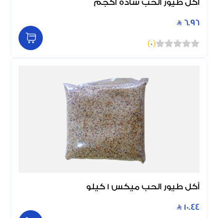
اكل طيور الحب سادة 1كجم
6.96
)
0
(
أكل طيور الحب ميكس 1 كيلو
10.44