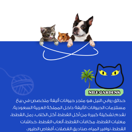
حدائق روابي النيل هو متجر حيوانات أليفة متخصص في بيع
مستلزمات الحيوانات الأليفة داخل المملكة العربية السعودية.
نقدم تشكيلة كبيرة من أكل القطط، أكل الكلاب، رمل القطط،
معلبات القطط، مكافآت القطط، ألعاب القطط، خداشات
القطط، نوافير المياه، صناديق الفضلات، أقفاص الطيور،