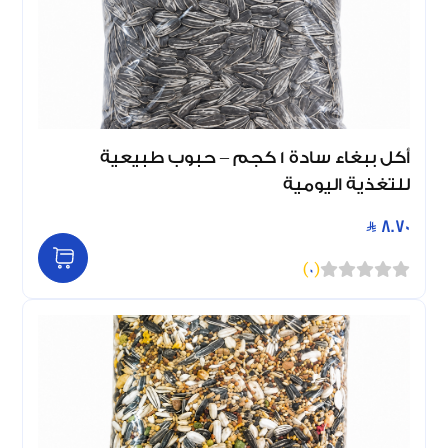
أكل ببغاء سادة 1 كجم – حبوب طبيعية
للتغذية اليومية
8.70
)
0
(