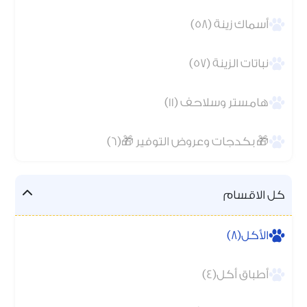
أسماك زينة (58)
نباتات الزينة (57)
هامستر وسلاحف (11)
🎁 بكدجات وعروض التوفير 🎁(6)
كل الاقسام
الأكل(8)
أطباق أكل(4)