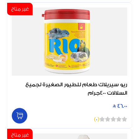
غير متاح
ريو سيريلاك طعام للطيور الصغيرة لجميع
السلالات 400جرام
46.00
)
0
(
غير متاح