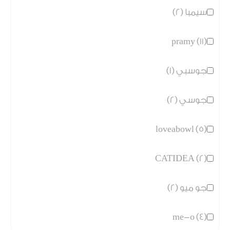
سيمبا (2)
pramy (11)
جوسبي (1)
جوسي (2)
loveabowl (5)
CATIDEA (2)
جو ميو (2)
me-o (4)