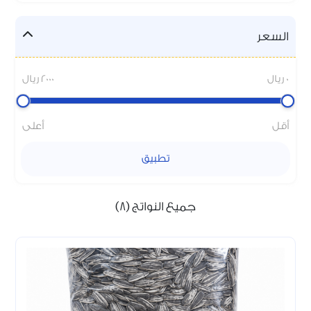
السعر
0 ريال
2000 ريال
أقل
أعلى
تطبيق
جميع النواتج (8)