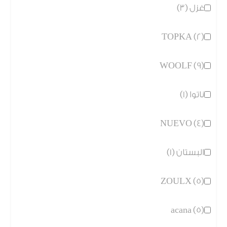
غزل (3)
TOPKA (2)
WOOLF (9)
ناتوا (1)
NUEVO (4)
البستان (1)
ZOULX (5)
acana (5)