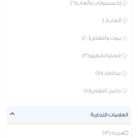
إكسسوارات وألعاب(6)
ألعاب(0)
بيوت وأقفاص(20)
العناية بالطيور(3)
مكافآت(7)
حامل أقفاص(5)
العلامات التجارية
هريرة (13)