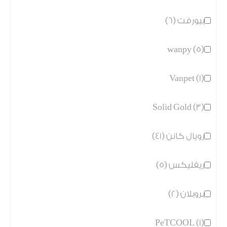
بيورفت (6)
wanpy (5)
Vanpet (1)
Solid Gold (3)
رويال كانن (41)
ريفليكس (5)
بروبلان (2)
PeTCOOL (1)