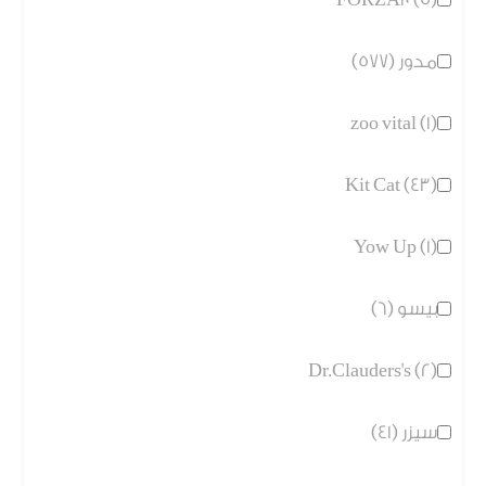
مدور (577)
zoo vital (1)
Kit Cat (43)
Yow Up (1)
بيسو (6)
Dr.Clauders's (2)
سيزر (41)