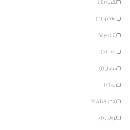
لقمة (14)
بوتشرز (3)
felyn (14)
بيفار (5)
سانال (1)
ريو (3)
INABA (35)
ترولي (1)