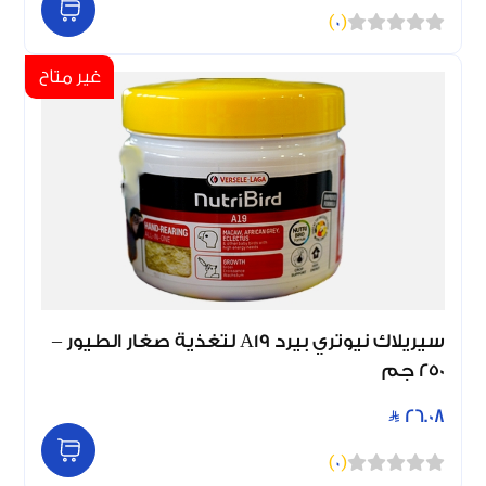
)
0
(
غير متاح
سيريلاك نيوتري بيرد A19 لتغذية صغار الطيور –
250 جم
26.08
)
0
(