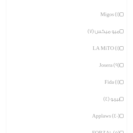
Migos (1)
ميو ميكس (7)
LA MiTO (1)
Josera (9)
Fida (1)
بيربو (4)
Applaws (40)
FORZA10 (5)