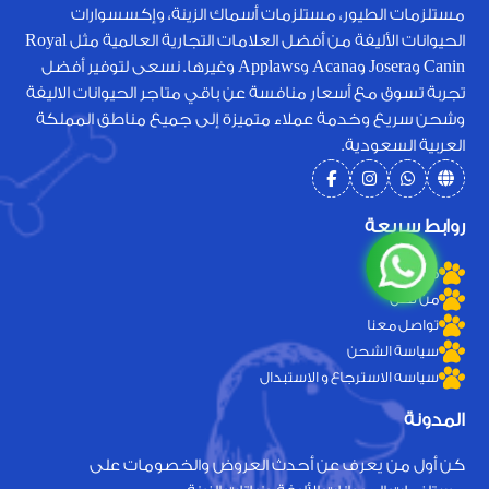
مستلزمات الطيور، مستلزمات أسماك الزينة، وإكسسوارات
الحيوانات الأليفة من أفضل العلامات التجارية العالمية مثل Royal
Canin وJosera وAcana وApplaws وغيرها. نسعى لتوفير أفضل
تجربة تسوق مع أسعار منافسة عن باقي متاجر الحيوانات الاليفة
وشحن سريع وخدمة عملاء متميزة إلى جميع مناطق المملكة
العربية السعودية.
روابط سريعة
منتجات
من نحن
تواصل معنا
سياسة الشحن
سياسه الاسترجاع و الاستبدال
المدونة
كن أول من يعرف عن أحدث العروض والخصومات على