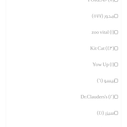
مدور (577)
zoo vital (1)
Kit Cat (43)
Yow Up (1)
بيسو (6)
Dr.Clauders's (2)
سيزر (41)