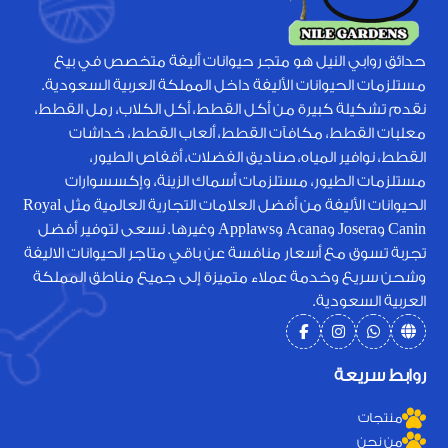
حدائق روابي النيل هو متجر حيوانات أليفة متخصص في بيع
مستلزمات الحيوانات الأليفة داخل المملكة العربية السعودية.
نقدم تشكيلة كبيرة من أكل القطط، أكل الكلاب، رمل القطط،
معلبات القطط، مكافآت القطط، ألعاب القطط، خداشات
القطط، نوافير المياه، صناديق الفضلات، أقفاص الطيور،
مستلزمات الطيور، مستلزمات أسماك الزينة، وإكسسوارات
الحيوانات الأليفة من أفضل العلامات التجارية العالمية مثل Royal
Canin وJosera وAcana وApplaws وغيرها. نسعى لتوفير أفضل
تجربة تسوق مع أسعار منافسة عن باقي متاجر الحيوانات الاليفة
وشحن سريع وخدمة عملاء متميزة إلى جميع مناطق المملكة
العربية السعودية.
روابط سريعة
منتجات
من نحن