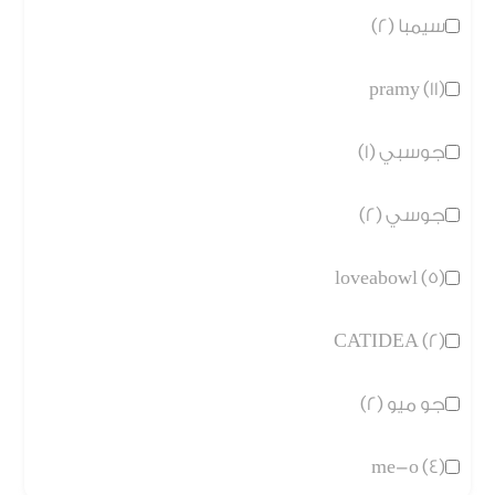
سيمبا (2)
pramy (11)
جوسبي (1)
جوسي (2)
loveabowl (5)
CATIDEA (2)
جو ميو (2)
me-o (4)