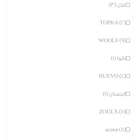
غزل (3)
TOPKA (2)
WOOLF (9)
ناتوا (1)
NUEVO (4)
البستان (1)
ZOULX (5)
acana (5)