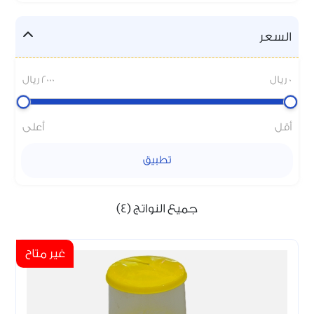
السعر
0 ريال
2000 ريال
أقل
أعلى
تطبيق
جميع النواتج (4)
غير متاح