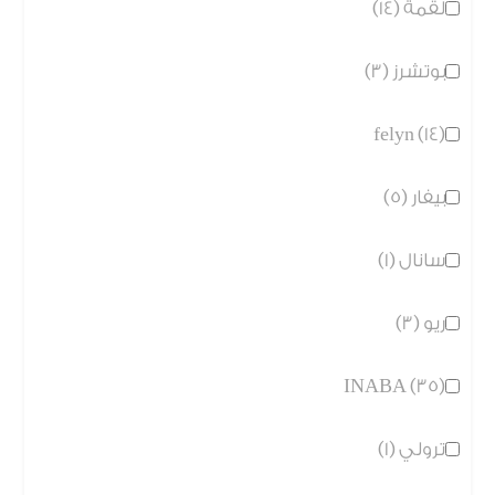
لقمة (14)
بوتشرز (3)
felyn (14)
بيفار (5)
سانال (1)
ريو (3)
INABA (35)
ترولي (1)