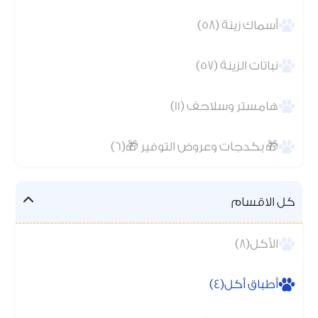
أسماك زينة (58)
نباتات الزينة (57)
هامستر وسلاحف (11)
🎁 بكدجات وعروض التوفير 🎁(6)
كل الاقسام
الأكل(8)
أطباق أكل(4)