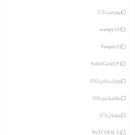
بيورفت (6)
wanpy (5)
Vanpet (1)
Solid Gold (3)
رويال كانن (41)
ريفليكس (5)
بروبلان (2)
PeTCOOL (1)