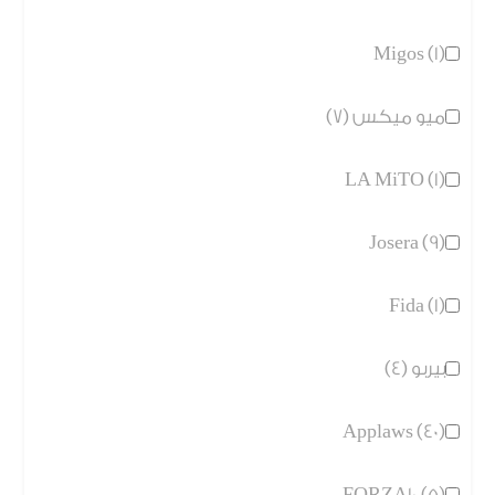
Migos (1)
ميو ميكس (7)
LA MiTO (1)
Josera (9)
Fida (1)
بيربو (4)
Applaws (40)
FORZA10 (5)