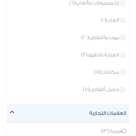
إكسسوارات وألعاب(6)
ألعاب(0)
بيوت وأقفاص(20)
العناية بالطيور(3)
مكافآت(7)
حامل أقفاص(5)
العلامات التجارية
هريرة (13)