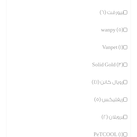
بيورفت (6)
wanpy (5)
Vanpet (1)
Solid Gold (3)
رويال كانن (41)
ريفليكس (5)
بروبلان (2)
PeTCOOL (1)