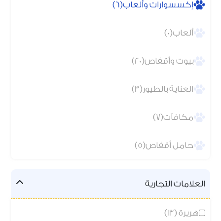
إكسسوارات وألعاب(6)
ألعاب(0)
بيوت وأقفاص(20)
العناية بالطيور(3)
مكافآت(7)
حامل أقفاص(5)
العلامات التجارية
هريرة (13)