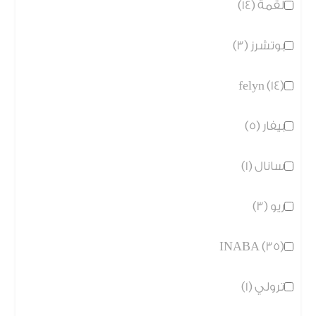
لقمة (14)
بوتشرز (3)
felyn (14)
بيفار (5)
سانال (1)
ريو (3)
INABA (35)
ترولي (1)