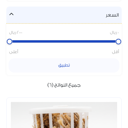
السعر
0 ريال
2000 ريال
أقل
أعلى
تطبيق
جميع النواتج (6)