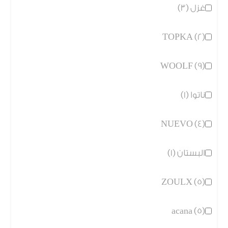
غزل (3)
TOPKA (2)
WOOLF (9)
ناتوا (1)
NUEVO (4)
البستان (1)
ZOULX (5)
acana (5)