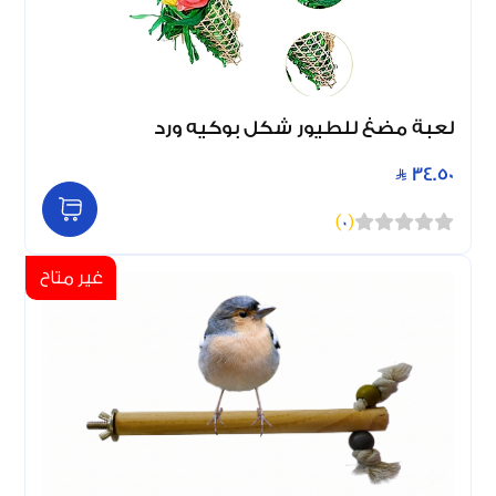
لعبة مضغ للطيور شكل بوكيه ورد
34.50
)
0
(
غير متاح