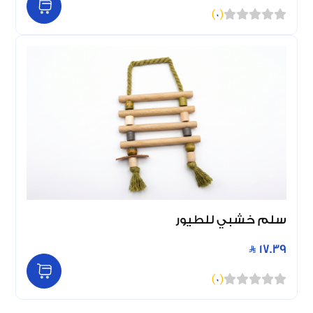
)
0
(
سلم خشبي للطيور
17.39
)
0
(