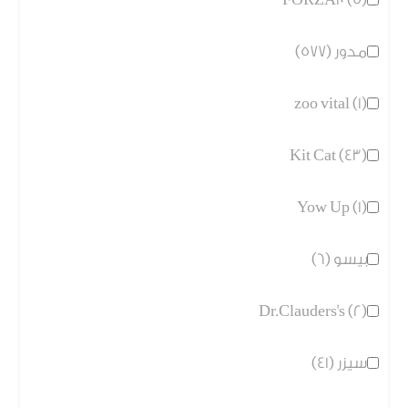
مدور (577)
zoo vital (1)
Kit Cat (43)
Yow Up (1)
بيسو (6)
Dr.Clauders's (2)
سيزر (41)