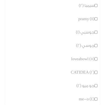
سيمبا (2)
pramy (11)
جوسبي (1)
جوسي (2)
loveabowl (5)
CATIDEA (2)
جو ميو (2)
me-o (4)