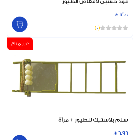
عود خشبي لأقفاص الطيور
12.00
)
0
(
غير متاح
سلم بلاستيك للطيور + مرآة
6.96