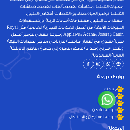
معلبات القطط، مكافآت القطط، ألعاب القطط، خداشات
القطط، نوافير المياه، صناديق الفضلات، أقفاص الطيور،
مستلزمات الطيور، مستلزمات أسماك الزينة، وإكسسوارات
الحيوانات الأليفة من أفضل العلامات التجارية العالمية مثل Royal
Canin وJosera وAcana وApplaws وغيرها. نسعى لتوفير أفضل
تجربة تسوق مع أسعار منافسة عن باقي متاجر الحيوانات الاليفة
وشحن سريع وخدمة عملاء متميزة إلى جميع مناطق المملكة
العربية السعودية.
روابط سريعة
منتجات
من نحن
تواصل معنا
سياسة الشحن
سياسه الاسترجاع و الاستبدال
المدونة