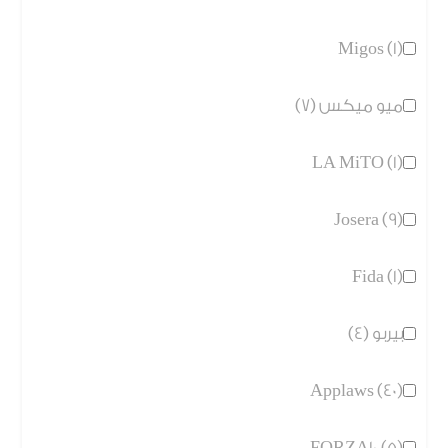
Migos (1)
ميو ميكس (7)
LA MiTO (1)
Josera (9)
Fida (1)
بيربو (4)
Applaws (40)
FORZA10 (5)