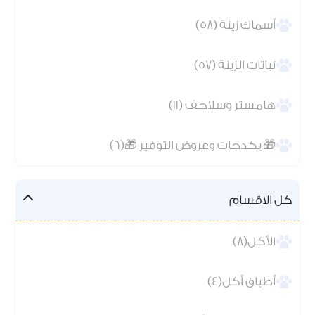
أسماك زينة (58)
نباتات الزينة (57)
هامستر وسلاحف (11)
🎁 بكدجات وعروض التوفير 🎁(6)
كل الاقسام
الأكل(8)
أطباق أكل(4)