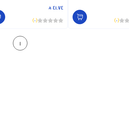
41.74
)
0
(
)
0
(
1