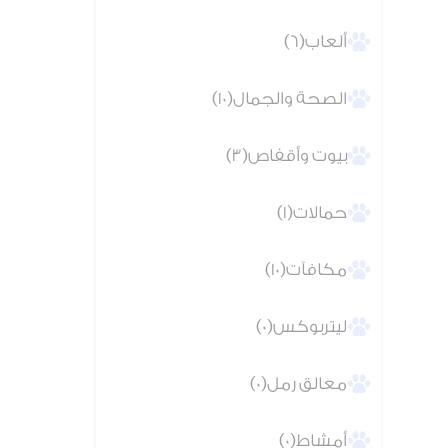
ألعاب(6)
الصحة والجمال(10)
بيوت وأقفاص(3)
حمالات(1)
مكافآت(10)
ليتربوكس(0)
معالق رمل(0)
أمشاط(0)