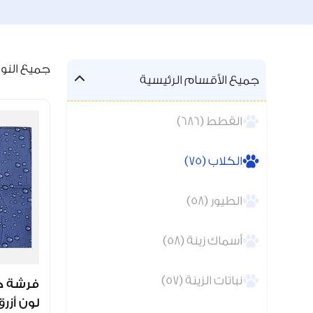
جميع النواتج
جميع الأقسام الرئيسية
القطط (686)
الكلاب (75)
الطيور (58)
أسماك زينة (58)
نباتات الزينة (57)
فرشة جل
لون أزرق