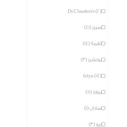
Dr.Clauders's (2)
سيزر (41)
لقمة (14)
بوتشرز (3)
felyn (14)
بيفار (5)
سانال (1)
ريو (3)