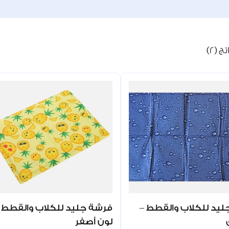
 (2)
يد للكلاب والقطط –
فرشة جليد للكلاب والقطط 
لون أصفر