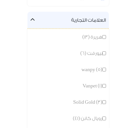
العلامات التجارية
هريرة (13)
بيورفت (6)
wanpy (5)
Vanpet (1)
Solid Gold (3)
رويال كانن (41)