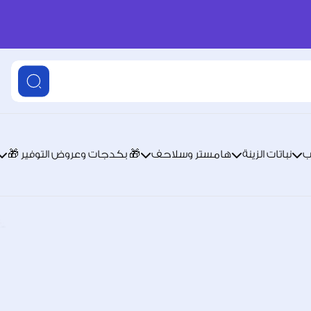
ب
نباتات الزينة
هامستر وسلاحف
🎁 بكدجات وعروض التوفير 🎁