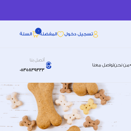
0
تسجيل دخول
المفضله
السلة
أتصل بنا
من نحن
تواصل معنا
0535839333