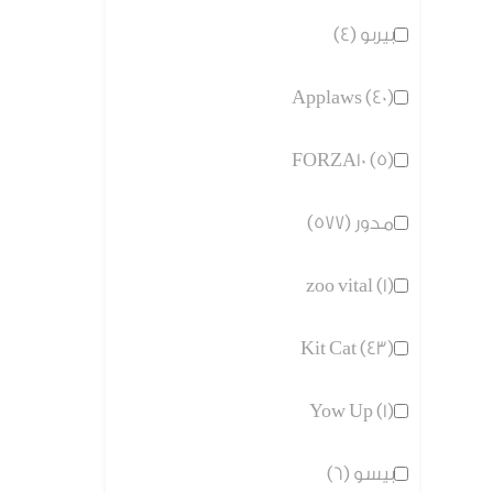
بيربو (4)
Applaws (40)
FORZA10 (5)
مدور (577)
zoo vital (1)
Kit Cat (43)
Yow Up (1)
بيسو (6)