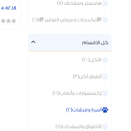
هامستر وسلاحف (11)
52.18
🎁 بكدجات وعروض التوفير 🎁(6)
كل الاقسام
الأكل(20)
أطباق أكل(3)
إكسسوارات وألعاب(16)
أسرة وفرشات(2)
الأطواق والمشدات(5)