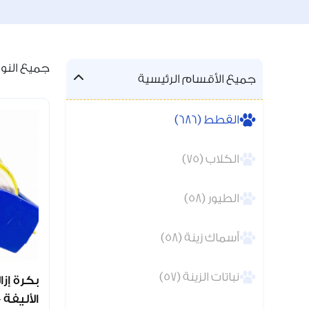
جميع النواتج 
جميع الأقسام الرئيسية
القطط (686)
الكلاب (75)
الطيور (58)
أسماك زينة (58)
نباتات الزينة (57)
بكرة إزا
الأليفة