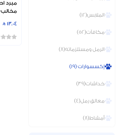
مبرد اح
مخالب ا
الملابس(12)
13.04
مكافآت(52)
الرمل ومستلزماته(8)
إكسسوارات (19)
خداشات(39)
معالق رمل(4)
أمشاط(8)