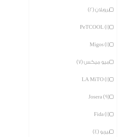
بروبلان (2)
PeTCOOL (1)
Migos (1)
ميو ميكس (7)
LA MiTO (1)
Josera (9)
Fida (1)
بيربو (4)