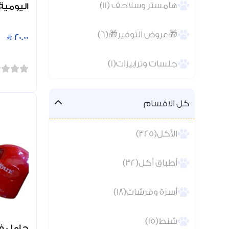
هامستر وسلاحف (11)
اليومية
🎁عروض التوفير🎁(6)
20.00
جلسات وترابيزات(1)
كل الاقسام
الأكل(325)
أطباق أكل(32)
أسرة وفرشات(18)
شنط(15)
حامل فض