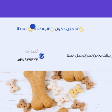
0
تسجيل دخول
المفضله
السلة
أتصل بنا
بيزات
من نحن
تواصل معنا
0535839333