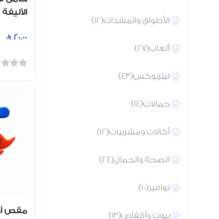
الأليفة
الأطواق والمشدات(12)
20.00
ألعاب(27)
ليتربوكس(43)
حمالات(14)
أكالات ومشربيات(12)
الصحة والجمال(24)
نوافير(10)
مقص أظ
بيوت وأقفاص(13)