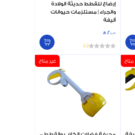
إرضاع للقطط حديثة الولادة
والجراء | مستلزمات حيوانات
أليفة
20.00
)
0
(
متاح
غير متاح
يفة
مجرفة فضلات الكلاب والقطط –