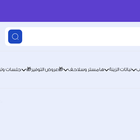
ب
نباتات الزينة
هامستر وسلاحف
🎁عروض التوفير🎁
جلسات وترا