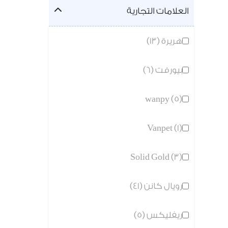
العلامات التجارية
هريرة (13)
بيورفت (6)
wanpy (5)
Vanpet (1)
Solid Gold (3)
رويال كانن (41)
ريفليكس (5)