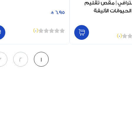
ترافي | مقص تقليم
لحيوانات الأليفة
6.95
)
0
(
)
0
(
3
2
1