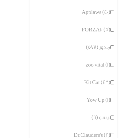
Applaws (40)
FORZA10 (5)
مدور (578)
zoo vital (1)
Kit Cat (43)
Yow Up (1)
بيسو (6)
Dr.Clauders's (2)