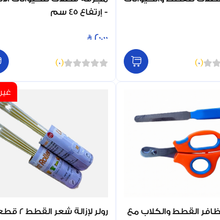
- إرتفاع 45 سم
20.00
)
0
(
)
0
(
غير 
افر القطط والكلاب مع
رولر لإزالة شعر القطط 2 قطعة