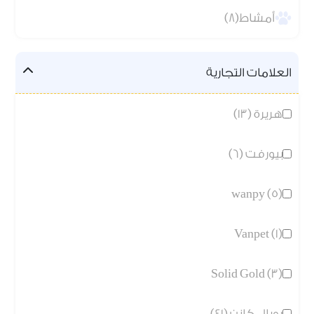
أمشاط(8)
العلامات التجارية
هريرة (13)
بيورفت (6)
wanpy (5)
Vanpet (1)
Solid Gold (3)
رويال كانن (41)