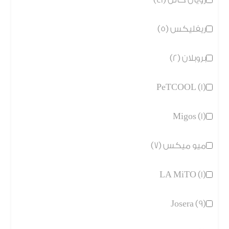
ريفليكس (5)
بروبلان (2)
PeTCOOL (1)
Migos (1)
ميو ميكس (7)
LA MiTO (1)
Josera (9)