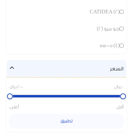
CATIDEA (2)
جو ميو (2)
me-o (4)
السعر
0 ريال
2000 ريال
أقل
أعلى
تطبيق