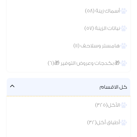
أسماك زينة (58)
نباتات الزينة (57)
هامستر وسلاحف (11)
🎁 بكدجات وعروض التوفير 🎁(6)
كل الاقسام
الأكل(325)
أطباق أكل(32)