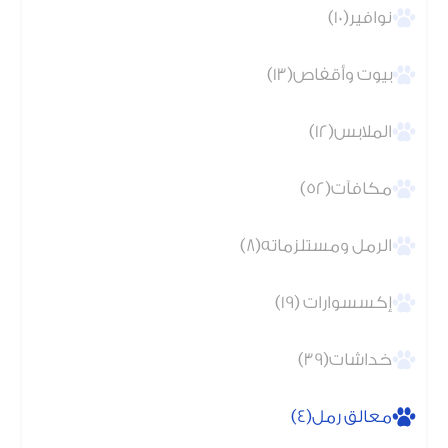
نوافير(10)
بيوت وأقفاص(13)
الملابس(12)
مكافآت(52)
الرمل ومستلزماته(8)
إكسسوارات (19)
خداشات(39)
معالق رمل(4)