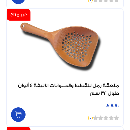
)
0
(
غير متاح
ملعقة رمل للقطط والحيوانات الأليفة 4 ألوان
طول 32 سم
8.70
)
0
(