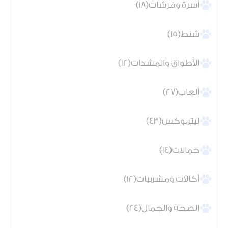
أسرة وفرشات(18)
شنط(15)
الأطواق والمشدات(12)
ألعاب(27)
ليتربوكس(43)
حمالات(14)
أكالات ومشربيات(12)
الصحة والجمال(24)