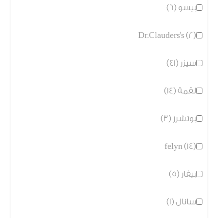
بيسو (6)
Dr.Clauders's (2)
سيزر (41)
لقمة (14)
بوتشرز (3)
felyn (14)
بيفار (5)
سانال (1)