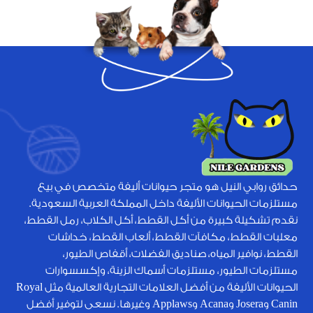
حدائق روابي النيل هو متجر حيوانات أليفة متخصص في بيع
مستلزمات الحيوانات الأليفة داخل المملكة العربية السعودية.
نقدم تشكيلة كبيرة من أكل القطط، أكل الكلاب، رمل القطط،
معلبات القطط، مكافآت القطط، ألعاب القطط، خداشات
القطط، نوافير المياه، صناديق الفضلات، أقفاص الطيور،
مستلزمات الطيور، مستلزمات أسماك الزينة، وإكسسوارات
الحيوانات الأليفة من أفضل العلامات التجارية العالمية مثل Royal
Canin وJosera وAcana وApplaws وغيرها. نسعى لتوفير أفضل