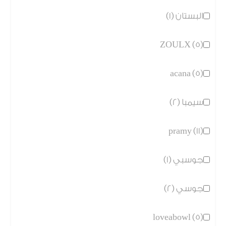
البستان (1)
ZOULX (5)
acana (5)
سيمبا (2)
pramy (11)
جوسبي (1)
جوسي (2)
loveabowl (5)