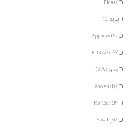
Fida (1)
بيربو (4)
Applaws (40)
FORZA10 (5)
مدور (577)
zoo vital (1)
Kit Cat (43)
Yow Up (1)