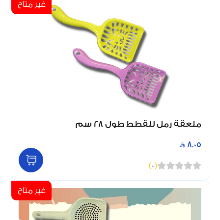
غير متاح
ملعقة رمل للقطط طول 28 سم
8.05
)
0
(
غير متاح