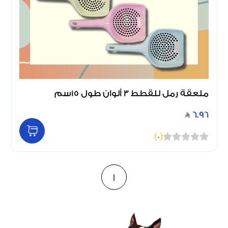
ملعقة رمل للقطط 3 ألوان طول 15سم
6.96
)
0
(
1