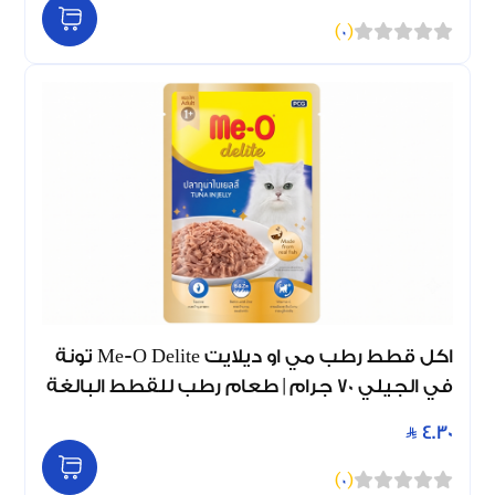
)
0
(
اكل قطط رطب مي او ديلايت Me-O Delite تونة
في الجيلي 70 جرام | طعام رطب للقطط البالغة
4.30
)
0
(