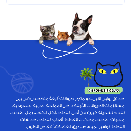
حدائق روابي النيل هو متجر حيوانات أليفة متخصص في بيع
مستلزمات الحيوانات الأليفة داخل المملكة العربية السعودية.
نقدم تشكيلة كبيرة من أكل القطط، أكل الكلاب، رمل القطط،
معلبات القطط، مكافآت القطط، ألعاب القطط، خداشات
القطط، نوافير المياه، صناديق الفضلات، أقفاص الطيور،