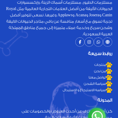
مستلزمات الطيور، مستلزمات أسماك الزينة، وإكسسوارات
الحيوانات الأليفة من أفضل العلامات التجارية العالمية مثل Royal
Canin وJosera وAcana وApplaws وغيرها. نسعى لتوفير أفضل
تجربة تسوق مع أسعار منافسة عن باقي متاجر الحيوانات الاليفة
وشحن سريع وخدمة عملاء متميزة إلى جميع مناطق المملكة
العربية السعودية.
روابط سريعة
منتجات
من نحن
تواصل معنا
سياسة الشحن
سياسه الاسترجاع و الاستبدال
المدونة
كن أول من يعرف عن أحدث العروض والخصومات على
مستلزمات الحيوانات الأليفة ونباتات الزينة