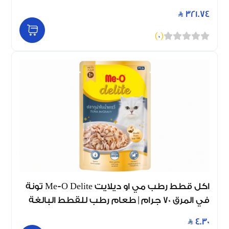
321.74
)
0
(
اكل قطط رطب مي او ديلايت Me-O Delite تونة
في المرق 70 جرام | طعام رطب للقطط البالغة
4.30