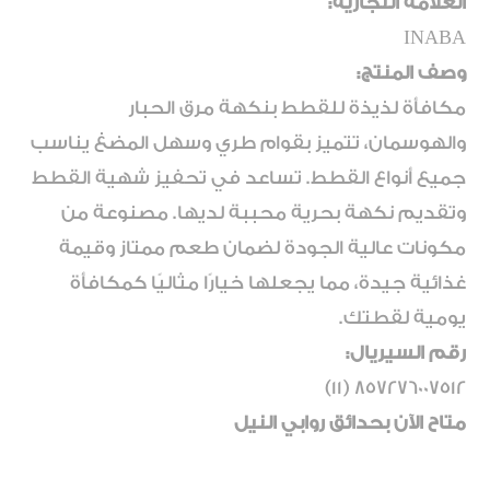
العلامة التجارية:
INABA
وصف المنتج:
مكافأة لذيذة للقطط بنكهة مرق الحبار
والهوسمان، تتميز بقوام طري وسهل المضغ يناسب
جميع أنواع القطط. تساعد في تحفيز شهية القطط
وتقديم نكهة بحرية محببة لديها. مصنوعة من
مكونات عالية الجودة لضمان طعم ممتاز وقيمة
غذائية جيدة، مما يجعلها خيارًا مثاليًا كمكافأة
يومية لقطتك.
رقم السيريال:
857276007512 (11)
متاح الآن بحدائق روابي النيل