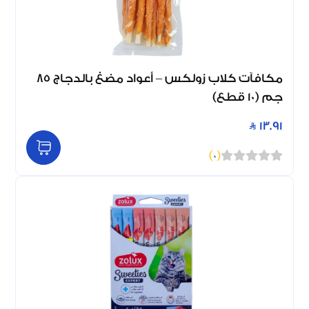
مكافآت كلاب زولكس – أعواد مضغ بالدجاج 85
جم (10 قطع)
13.91
)
0
(