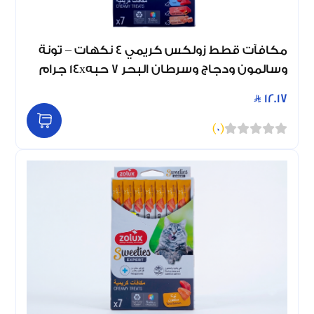
مكافآت قطط زولكس كريمي 4 نكهات – تونة
وسالمون ودجاج وسرطان البحر 7 حبه14x جرام
12.17
)
0
(