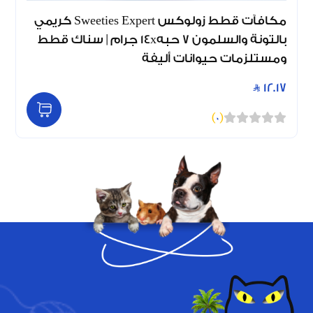
مكافآت قطط زولوكس Sweeties Expert كريمي
بالتونة والسلمون 7 حبه14x جرام | سناك قطط
ومستلزمات حيوانات أليفة
12.17
)
0
(