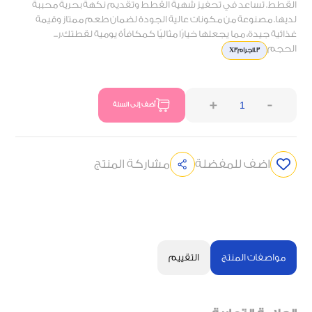
القطط. تساعد في تحفيز شهية القطط وتقديم نكهة بحرية محببة
لديها. مصنوعة من مكونات عالية الجودة لضمان طعم ممتاز وقيمة
غذائية جيدة، مما يجعلها خيارًا مثاليًا كمكافأة يومية لقطتك.ر...
الحجم
11.3جرامX3
+
-
أضف إلى السلة
اضف للمفضلة
مشاركة المنتج
مواصفات المنتج
التقييم