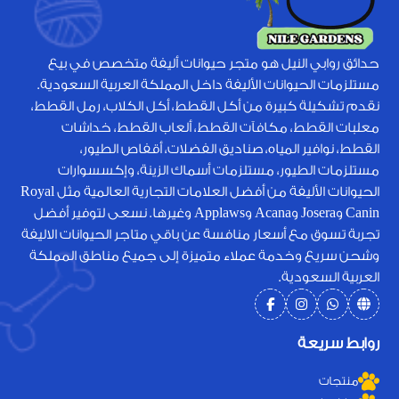
حدائق روابي النيل هو متجر حيوانات أليفة متخصص في بيع
مستلزمات الحيوانات الأليفة داخل المملكة العربية السعودية.
نقدم تشكيلة كبيرة من أكل القطط، أكل الكلاب، رمل القطط،
معلبات القطط، مكافآت القطط، ألعاب القطط، خداشات
القطط، نوافير المياه، صناديق الفضلات، أقفاص الطيور،
مستلزمات الطيور، مستلزمات أسماك الزينة، وإكسسوارات
الحيوانات الأليفة من أفضل العلامات التجارية العالمية مثل Royal
Canin وJosera وAcana وApplaws وغيرها. نسعى لتوفير أفضل
تجربة تسوق مع أسعار منافسة عن باقي متاجر الحيوانات الاليفة
وشحن سريع وخدمة عملاء متميزة إلى جميع مناطق المملكة
العربية السعودية.
روابط سريعة
منتجات