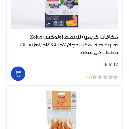
مكافآت كريمية للقطط زولوكس Zolux
Sweeties Expert بالدجاج 7حبه14Xجرام| سناك
قطط | اكل قطط
12.17
)
0
(