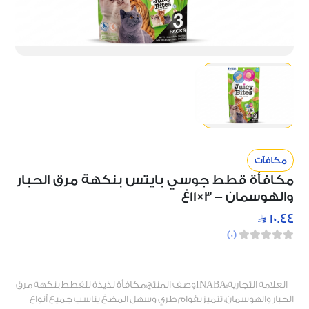
مكافآت
مكافأة قطط جوسي بايتس بنكهة مرق الحبار
والهوسمان – 3×11غ
10.44
)
0
(
العلامة التجارية:INABAوصف المنتج:مكافأة لذيذة للقطط بنكهة مرق
الحبار والهوسمان، تتميز بقوام طري وسهل المضغ يناسب جميع أنواع