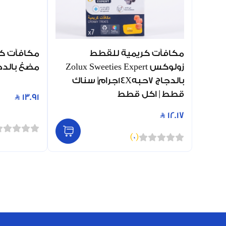
مكافآت كريمية للقطط
مكافآت كل
زولوكس Zolux Sweeties Expert
مضغ بالدجاج 85 جم (0
بالدجاج 7حبه14Xجرام| سناك
قطط | اكل قطط
13.91
12.17
)
0
(