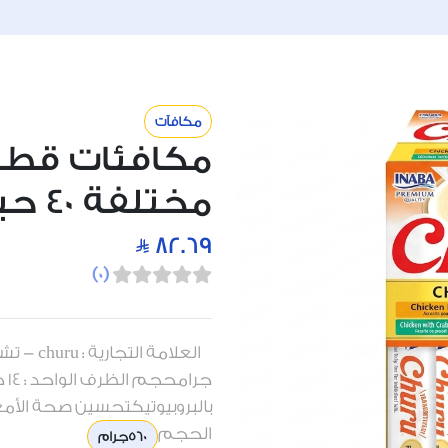
مكافآت
مختلفة 40 حبة بطعم الدجاج
82.69
)
0
(
جر
بالبروبيوتيكتحسين صحة الأمعاءمعزز
الحجم
560جرام