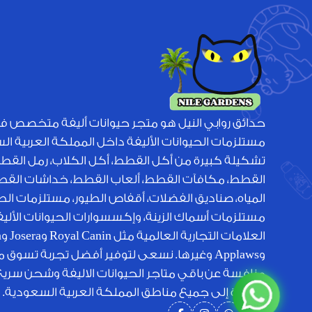
حدائق روابي النيل هو متجر حيوانات أليفة متخصص ف
مستلزمات الحيوانات الأليفة داخل المملكة العربية ا
تشكيلة كبيرة من أكل القطط، أكل الكلاب، رمل القط
القطط، مكافآت القطط، ألعاب القطط، خداشات القطط
المياه، صناديق الفضلات، أقفاص الطيور، مستلزمات الطي
مستلزمات أسماك الزينة، وإكسسوارات الحيوانات الأل
الع
وApplaws وغيرها. نسعى لتوفير أفضل تجربة تسوق 
منافسة عن باقي متاجر الحيوانات الاليفة وشحن سري
متميزة إلى جميع مناطق المملكة العربية السعودية.