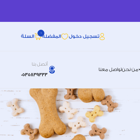
0
تسجيل دخول
المفضله
السلة
أتصل بنا
من نحن
تواصل معنا
0535839333