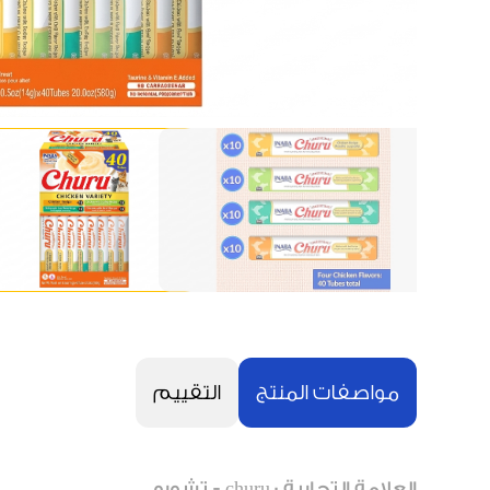
مواصفات المنتج
التقييم
العلامة التجارية : churu - تشورو