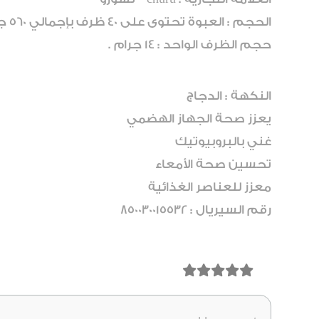
الحجم : العبوة تحتوى على 40 ظرف بإجمالي 560 جرام
حجم الظرف الواحد : 14 جرام .
النكهة : الدجاج
يعزز صحة الجهاز الهضمي
غني بالبروبيوتيك
تحسين صحة الأمعاء
معزز للعناصر الغذائية
رقم السيريال : 850030015532