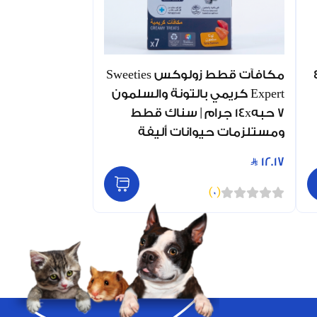
زولكس كريمي 4
مكافآت قطط زولوكس Sweeties
Expert كريمي بالتونة والسلمون
7 حبه14x جرام | سناك قطط
ومستلزمات حيوانات أليفة
12.17
)
0
(