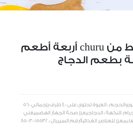
مكافئات قطط من churu أربعة أطعم
العلامة التجارية : churu - تشوروالحجم : العبوة تحتوى على 40 ظرف بإجمالي 560
امحجم الظرف الواحد : 14 جرام .النكهة : الدجاجيعزز صحة الجهاز الهضميغني
 للعناصر الغذائيةرقم السيريال : 850030015532