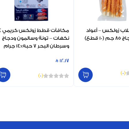
اب زولكس – أعواد
مكافآت قطط 
1 قطع)
نكهات – تونة وسالمون ودجاج
وسرطان البحر 7 حبه14x جرام
12.17
)
0
(
)
0
(