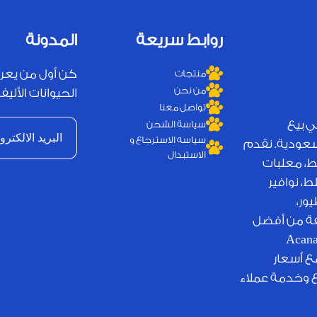
روابط سريعة
المدونة
كن أول من يعر
منتجات
من نحن
الحيوانات الأليفة
تواصل معنا
ي بيع
سياسة الشحن
سياسه الاسترجاع و
لسعودية. نقدم
الاستبدال
ط، معلبات
، نوافير
ور،
يفة من أفضل
لامات التجارية العالمية مثل Royal Canin وJosera وAcana
مع أسعار
ع وخدمة عملاء