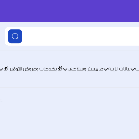
ب
نباتات الزينة
هامستر وسلاحف
🎁 بكدجات وعروض التوفير 🎁