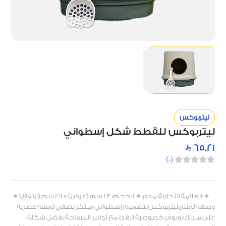
ليتربوكس
ليتربوكس للقطط شكل إسطواني
65.21
)
0
(
🔸 العلامة التجارية: مدور🔸 الحجم: 43 سم (عرض) × 49 سم (ارتفاع)🔸
وصف المنتج:ليتربوكس بتصميم إسطواني مبتكر يضفي لمسة عصرية
على منزلك، ويوفر خصوصية للقط مع توفير المساحة بفضل شكله