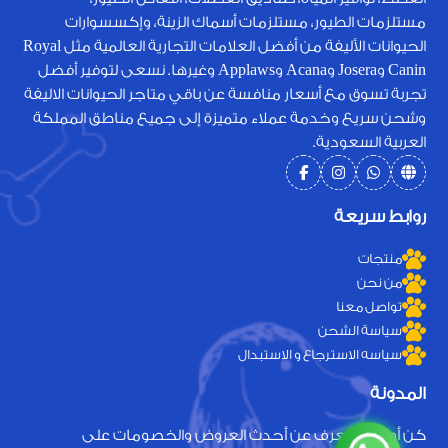
مستلزمات الطيور، مستلزمات أسماك الزينة، وإكسسوارات
الحيوانات الأليفة من أفضل العلامات التجارية العالمية مثل Royal
Canin وJosera وAcana وApplaws وغيرها. نسعى لتوفير أفضل
تجربة تسوق مع أسعار منافسة عن باقي متاجر الحيوانات الاليفة
وشحن سريع وخدمة عملاء متميزة إلى جميع مناطق المملكة
العربية السعودية.
روابط سريعة
منتجات
من نحن
تواصل معنا
سياسة الشحن
سياسه الاسترجاع و الاستبدال
المدونة
كن أول من يعرف عن أحدث العروض والخصومات على