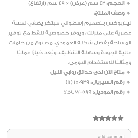
🔸
الحجم:
43 سم (عرض) × 49 سم (ارتفاع)
🔸
وصف المنتج:
ليتربوكس بتصميم إسطواني مبتكر يضفي لمسة
عصرية على منزلك، ويوفر خصوصية للقط مع توفير
المساحة بفضل شكله العمودي. مصنوع من خامات
عالية الجودة وسهلة التنظيف، ويُعد خيارًا عمليًا
ومثاليًا للاستخدام اليومي.
🔸
متاح الآن لدى حدائق روابي النيل
🔸
رقم السيريال:
150939 (11)
🔸
رقم الموديل:
YBCW-589