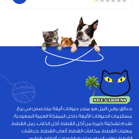
حدائق روابي النيل هو متجر حيوانات أليفة متخصص في بيع
مستلزمات الحيوانات الأليفة داخل المملكة العربية السعودية.
نقدم تشكيلة كبيرة من أكل القطط، أكل الكلاب، رمل القطط،
معلبات القطط، مكافآت القطط، ألعاب القطط، خداشات
القطط، نوافير المياه، صناديق الفضلات، أقفاص الطيور،