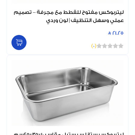
ليتربوكس مفتوح للقطط مع مجرفة – تصميم
عملي وسهل التنظيف | لون وردي
21.25
)
0
(
ليتربوكس ستانلس ستيل مقاس 45x35x10سم