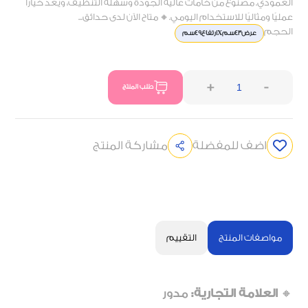
العمودي. مصنوع من خامات عالية الجودة وسهلة التنظيف، ويُعد خيارًا
عمليًا ومثاليًا للاستخدام اليومي.🔸 متاح الآن لدى حدائق...
الحجم
عرض43سمXارتفاع49سم
+
-
طلب المنتج
اضف للمفضلة
مشاركة المنتج
مواصفات المنتج
التقييم
🔸
العلامة التجارية:
مدور