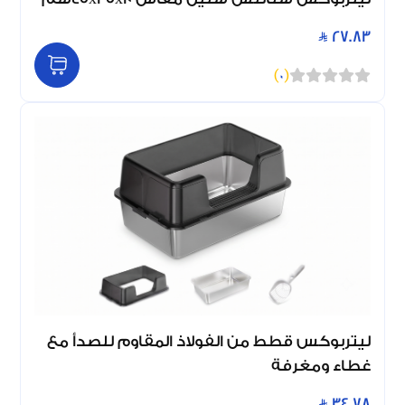
27.83
)
0
(
ليتربوكس قطط من الفولاذ المقاوم للصدأ مع
غطاء ومغرفة
34.78