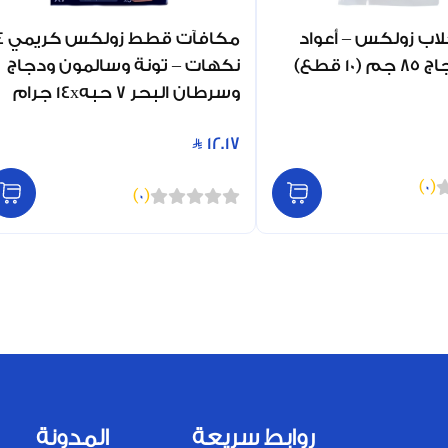
اب زولكس – أعواد
مكافآت قطط 
1 قطع)
نكهات – تونة وسالمون ودجاج
وسرطان البحر 7 حبه14x جرام
12.17
)
0
(
)
0
(
روابط سريعة
المدونة