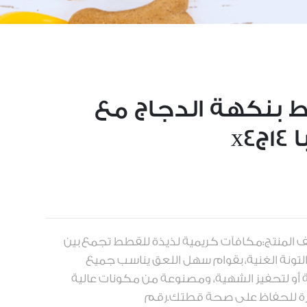
 بنكهة الدجاج مع
x4
مة التجارية:INABAوصف المنتج:مكافآت كريمية لذيذة للقطط تجمع بين
ونة الغنية، بقوام سهل اللعق يناسب جميع
 أو لتحفيز الشهية، ومصنوعة من مكونات عالية
زة للحفاظ على صحة قطتك.رقم