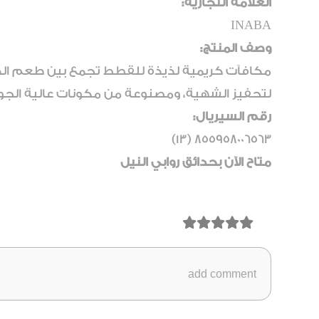
العلامة التجارية:
INABA
وصف المنتج:
مكافآت كريمية لذيذة للقطط تجمع بين طعم الدج
لتحفيز الشهية، ومصنوعة من مكونات عالية الج
رقم السيريال:
855958006563 (13)
متاح الآن بحدائق روابي النيل