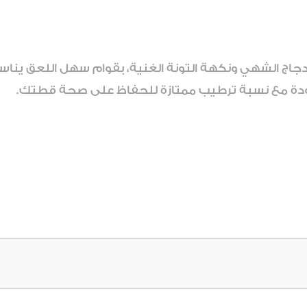
اج الشهي ونكهة التونة الغنية، بقوام سهل اللعق يناسب
ودة مع نسبة ترطيب ممتازة للحفاظ على صحة قطتك.