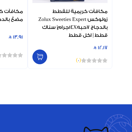
مكافآت كريمية للقطط
مكافآت كل
زولوكس Zolux Sweeties Expert
مضغ بالدجاج 85 جم (0
بالدجاج 7حبه14Xجرام| سناك
قطط | اكل قطط
13.91
12.17
)
0
(