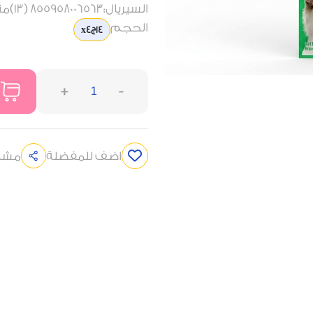
السيريال:855958006563 (13)متاح الآن بحدائق رو...
الحجم
14جx4
+
-
اضف للمفضلة
مشار