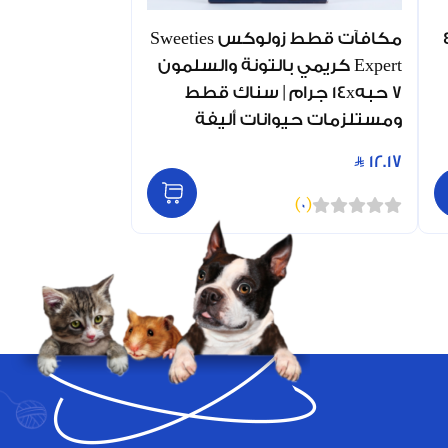
زولكس كريمي 4
مكافآت قطط زولوكس Sweeties
Expert كريمي بالتونة والسلمون
7 حبه14x جرام | سناك قطط
ومستلزمات حيوانات أليفة
12.17
)
0
(