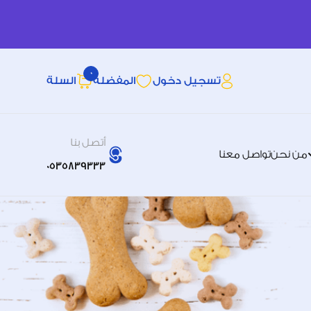
0
تسجيل دخول
المفضله
السلة
أتصل بنا
من نحن
تواصل معنا
0535839333