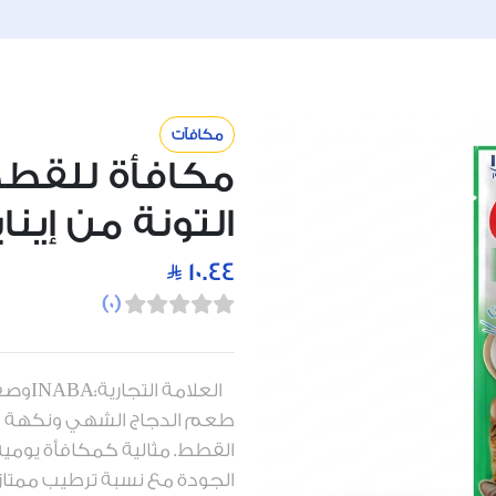
مكافآت
مكافأة للقطط
التونة من إينابا 14ج
10.44
)
0
(
العلا
طعم الدجاج الشهي ونكهة الت
القطط. مثالية كمكافأة يومية
الجودة مع نسبة ترطيب ممتا