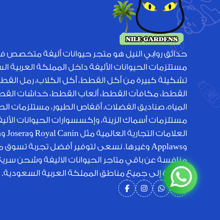
حدائق روابي النيل هو متجر حيوانات أليفة متخصص ف
مستلزمات الحيوانات الأليفة داخل المملكة العربية ا
تشكيلة كبيرة من أكل القطط، أكل الكلاب، رمل القط
القطط، مكافآت القطط، ألعاب القطط، خداشات القطط
المياه، صناديق الفضلات، أقفاص الطيور، مستلزمات الطي
مستلزمات أسماك الزينة، وإكسسوارات الحيوانات الأل
الع
وApplaws وغيرها. نسعى لتوفير أفضل تجربة تسوق 
منافسة عن باقي متاجر الحيوانات الاليفة وشحن سري
متميزة إلى جميع مناطق المملكة العربية السعودية.