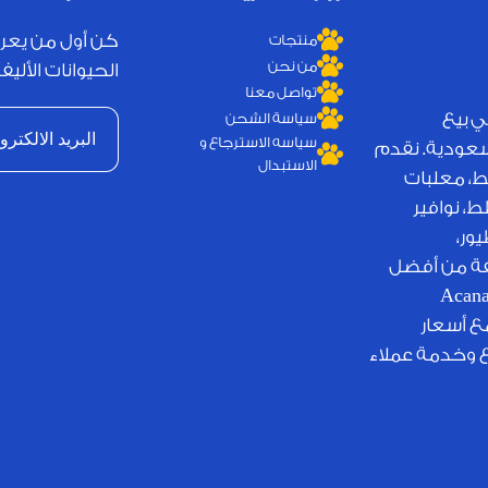
كن أول من يعر
منتجات
من نحن
الحيوانات الأليفة
تواصل معنا
ي بيع
سياسة الشحن
سياسه الاسترجاع و
لسعودية. نقدم
الاستبدال
ط، معلبات
، نوافير
ور،
يفة من أفضل
لامات التجارية العالمية مثل Royal Canin وJosera وAcana
مع أسعار
ع وخدمة عملاء