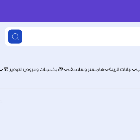
ب
نباتات الزينة
هامستر وسلاحف
🎁 بكدجات وعروض التوفير 🎁