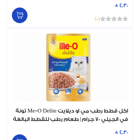
4.30
)
0
(
اكل قطط رطب مي او ديلايت Me-O Delite تونة
في الجيلي 70 جرام | طعام رطب للقطط البالغة
4.30