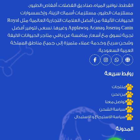
القطط، نوافير المياه، صناديق الفضلات، أقفاص الطيور،
مستلزمات الطيور، مستلزمات أسماك الزينة، وإكسسوارات
الحيوانات الأليفة من أفضل العلامات التجارية العالمية مثل Royal
Canin وJosera وAcana وApplaws وغيرها. نسعى لتوفير أفضل
تجربة تسوق مع أسعار منافسة عن باقي متاجر الحيوانات الاليفة
وشحن سريع وخدمة عملاء متميزة إلى جميع مناطق المملكة
العربية السعودية.
روابط سريعة
منتجات
من نحن
تواصل معنا
سياسة الشحن
سياسه الاسترجاع و الاستبدال
المدونة