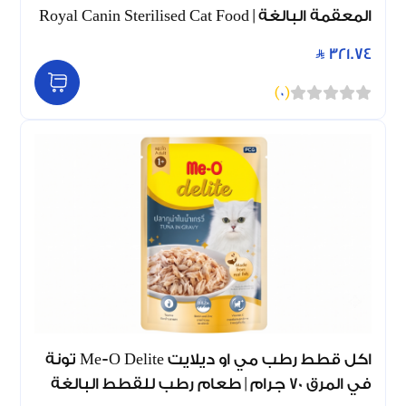
المعقمة البالغة | Royal Canin Sterilised Cat Food
321.74
)
0
(
اكل قطط رطب مي او ديلايت Me-O Delite تونة
في المرق 70 جرام | طعام رطب للقطط البالغة