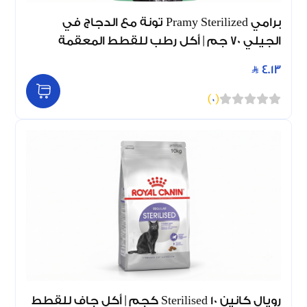
برامي Pramy Sterilized تونة مع الدجاج في
الجيلي 70 جم | أكل رطب للقطط المعقمة
4.13
)
0
(
رويال كانين Sterilised 10 كجم | أكل جاف للقطط