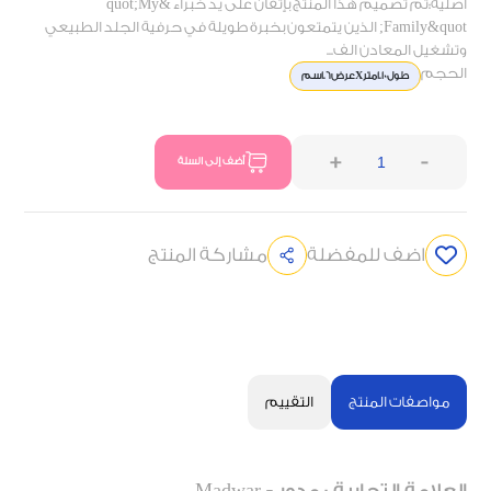
أصلية:تم تصميم هذا المنتج بإتقان على يد خبراء &quot;My
Family&quot; الذين يتمتعون بخبرة طويلة في حرفية الجلد الطبيعي
وتشغيل المعادن الف...
الحجم
طول1.10مترXعرض1.6سم
+
-
أضف إلى السلة
اضف للمفضلة
مشاركة المنتج
مواصفات المنتج
التقييم
العلامة التجارية : مدور - Madwar