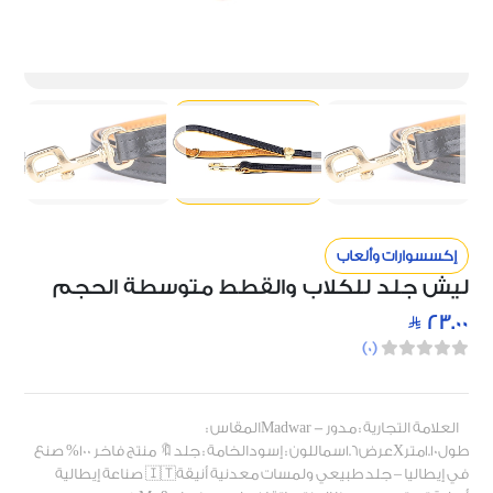
إكسسوارات وألعاب
ليش جلد للكلاب والقطط متوسطة الحجم
23.00
)
0
(
العلامة التجارية : مدور - Madwarالمقاس :
طول1.10مترXعرض1.6سماللون : إسودالخامة : جلد🔖 منتج فاخر 100% صنع
في إيطاليا – جلد طبيعي ولمسات معدنية أنيقة🇮🇹 صناعة إيطالية