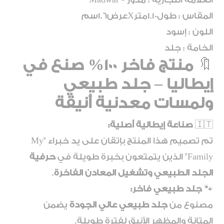
المقاس : طول1.10مترXعرض1.6سم
اللون : إسود
الخامة : جلد
🔖
منتج فاخر 100% صنع في
إيطاليا – جلد طبيعي
ولمسات معدنية أنيقة
🇮🇹
صناعة إيطالية أصلية:
تم تصميم هذا المنتج بإتقان على يد خبراء "My
Family" الذين يتمتعون بخبرة طويلة في
حرفية
الجلد الطبيعي وتشغيل المعادن الفاخرة
.
🐾
جلد طبيعي فاخر:
مصنوع من
جلد طبيعي عالي الجودة
يضمن
المتانة والمظهر الأنيق لفترة طويلة.