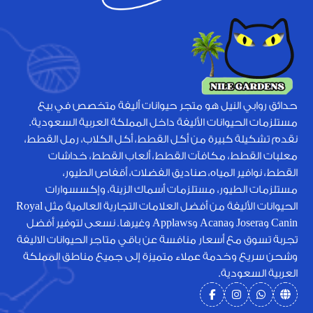
حدائق روابي النيل هو متجر حيوانات أليفة متخصص في بيع
مستلزمات الحيوانات الأليفة داخل المملكة العربية السعودية.
نقدم تشكيلة كبيرة من أكل القطط، أكل الكلاب، رمل القطط،
معلبات القطط، مكافآت القطط، ألعاب القطط، خداشات
القطط، نوافير المياه، صناديق الفضلات، أقفاص الطيور،
مستلزمات الطيور، مستلزمات أسماك الزينة، وإكسسوارات
الحيوانات الأليفة من أفضل العلامات التجارية العالمية مثل Royal
Canin وJosera وAcana وApplaws وغيرها. نسعى لتوفير أفضل
تجربة تسوق مع أسعار منافسة عن باقي متاجر الحيوانات الاليفة
وشحن سريع وخدمة عملاء متميزة إلى جميع مناطق المملكة
العربية السعودية.