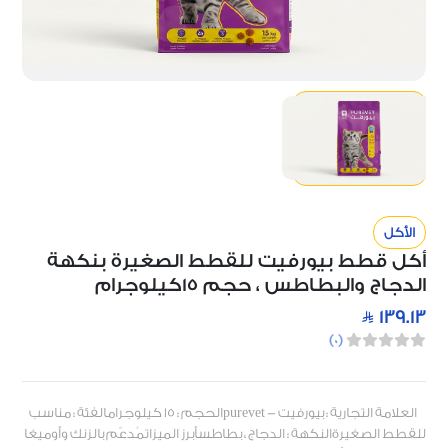
الأكل
أكل قطط بيورفيت للقطط الصغيرة بنكهة
الدجاج والبطاطس ، حجم 15كيلوجرام
139.13
)
0
(
العلامة التجارية : بيورفيت - purevetالحجم : 15 كيلوجرامالفئة : مناسب
للقطط الصغيرةالنكهة : الدجاج ، بطاطسأبرز الميزاتمُدعّم بالزنك وأوميغا