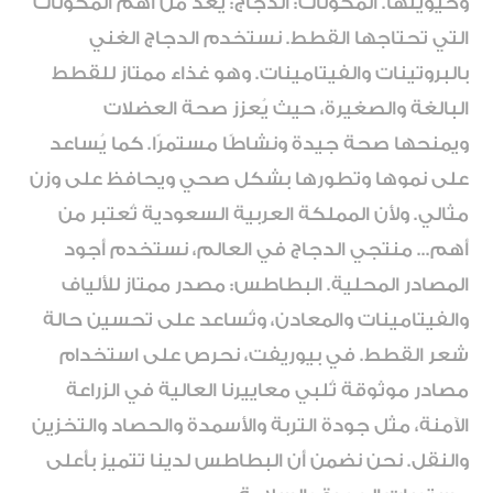
وحيويتها. المكونات: الدجاج: يُعد من أهم المكونات
التي تحتاجها القطط. نستخدم الدجاج الغني
بالبروتينات والفيتامينات. وهو غذاء ممتاز للقطط
البالغة والصغيرة، حيث يُعزز صحة العضلات
ويمنحها صحة جيدة ونشاطًا مستمرًا. كما يُساعد
على نموها وتطورها بشكل صحي ويحافظ على وزن
مثالي. ولأن المملكة العربية السعودية تُعتبر من
أهم... منتجي الدجاج في العالم، نستخدم أجود
المصادر المحلية. البطاطس: مصدر ممتاز للألياف
والفيتامينات والمعادن، وتُساعد على تحسين حالة
شعر القطط. في بيوريفت، نحرص على استخدام
مصادر موثوقة تُلبي معاييرنا العالية في الزراعة
الآمنة، مثل جودة التربة والأسمدة والحصاد والتخزين
والنقل. نحن نضمن أن البطاطس لدينا تتميز بأعلى