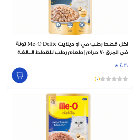
اكل قطط رطب مي او ديلايت Me-O Delite تونة
في المرق 70 جرام | طعام رطب للقطط البالغة
4.30
)
0
(