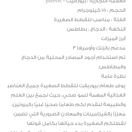
العلامة التجارية : بيورفيت - purevet
الحجم : 15 كيلوجرام
الفئة : مناسب للقطط الصغيرة
النكهة : الدجاج ، بطاطس
أبرز الميزات
مُدعّم بالزنك وأوميغا 3
تم استخدام أجود المصادر المحلية من الدجاج
والبطاطس.
نظرة عامة
يوفر طعام بيوريفت للقطط الصغيرة جميع العناصر
الغذائية المهمة لنمو صحي، حيث نجمع بين العلم
والطبيعة لنقدم لكم طعامًا صحيًا غنيًا بالبروتين،
مُعززًا بالفيتامينات والمعادن الضرورية التي تضمن
لقطتكم الصغيرة بدء حياتها بكامل قوتها