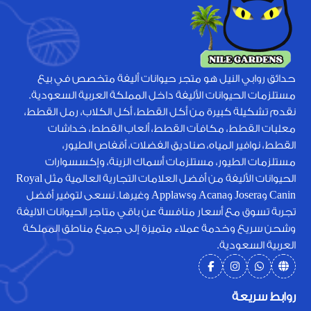
حدائق روابي النيل هو متجر حيوانات أليفة متخصص في بيع
مستلزمات الحيوانات الأليفة داخل المملكة العربية السعودية.
نقدم تشكيلة كبيرة من أكل القطط، أكل الكلاب، رمل القطط،
معلبات القطط، مكافآت القطط، ألعاب القطط، خداشات
القطط، نوافير المياه، صناديق الفضلات، أقفاص الطيور،
مستلزمات الطيور، مستلزمات أسماك الزينة، وإكسسوارات
الحيوانات الأليفة من أفضل العلامات التجارية العالمية مثل Royal
Canin وJosera وAcana وApplaws وغيرها. نسعى لتوفير أفضل
تجربة تسوق مع أسعار منافسة عن باقي متاجر الحيوانات الاليفة
وشحن سريع وخدمة عملاء متميزة إلى جميع مناطق المملكة
العربية السعودية.
روابط سريعة