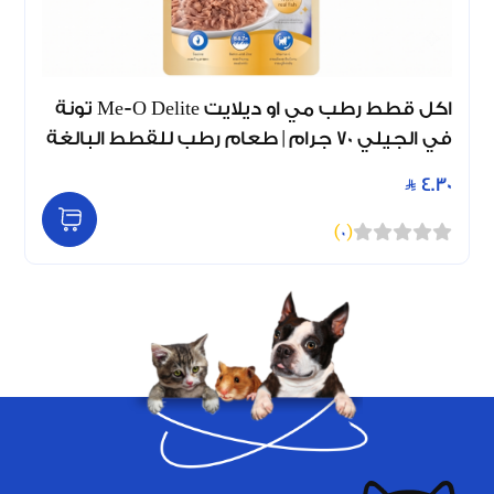
اكل قطط رطب مي او ديلايت Me-O Delite تونة
في الجيلي 70 جرام | طعام رطب للقطط البالغة
4.30
)
0
(