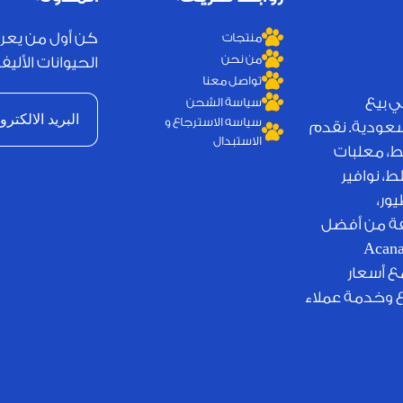
كن أول من يعر
منتجات
من نحن
الحيوانات الأليفة
تواصل معنا
ي بيع
سياسة الشحن
سياسه الاسترجاع و
لسعودية. نقدم
الاستبدال
ط، معلبات
، نوافير
ور،
يفة من أفضل
لامات التجارية العالمية مثل Royal Canin وJosera وAcana
مع أسعار
ع وخدمة عملاء