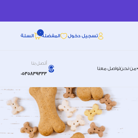
0
تسجيل دخول
المفضله
السلة
أتصل بنا
من نحن
تواصل معنا
0535839333