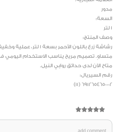
مدور
السعة:
1 لتر
وصف المنتج:
رشاشة زرع باللون الأحم
متساوٍ. تصميم مريح يناسب الاستخدام اليومي في ا
متاح الآن لدى حدائق روابي النيل.
رقم السيريال:
6912654650002 (11)