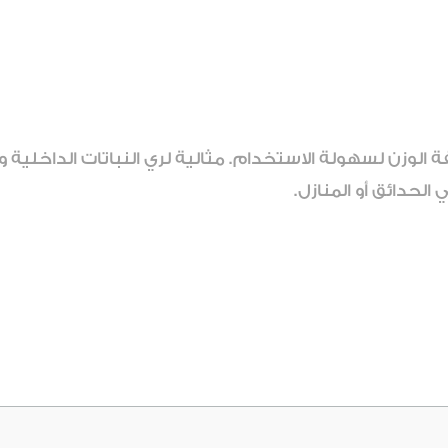
ر بسعة 1 لتر، عملية وخفيفة الوزن لسهولة الاستخدام. مثالية لري النباتا
لحدائق أو المنازل.