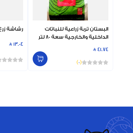
البستان تربة زراعية للنباتات
رشاشة زرع لون
الداخلية والخارجية سعة 80 لتر
13.04
41.74
)
0
(