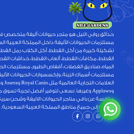
حدائق روابي النيل هو متجر حيوانات أليفة متخصص ف
مستلزمات الحيوانات الأليفة داخل المملكة العربية ا
تشكيلة كبيرة من أكل القطط، أكل الكلاب، رمل القط
القطط، مكافآت القطط، ألعاب القطط، خداشات القطط
المياه، صناديق الفضلات، أقفاص الطيور، مستلزمات الطي
مستلزمات أسماك الزينة، وإكسسوارات الحيوانات الأل
الع
وApplaws وغيرها. نسعى لتوفير أفضل تجربة تسوق 
منافسة عن باقي متاجر الحيوانات الاليفة وشحن سري
متميزة إلى جميع مناطق المملكة العربية السعودية.