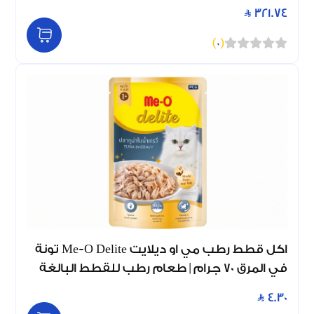
321.74
)
0
(
اكل قطط رطب مي او ديلايت Me-O Delite تونة
في المرق 70 جرام | طعام رطب للقطط البالغة
4.30