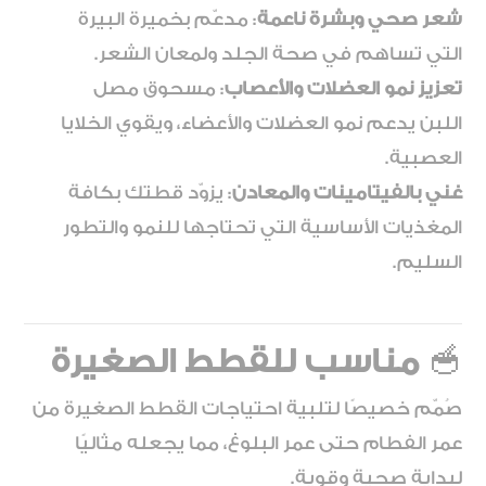
شعر صحي وبشرة ناعمة
: مدعّم بخميرة البيرة
التي تساهم في صحة الجلد ولمعان الشعر.
تعزيز نمو العضلات والأعصاب
: مسحوق مصل
اللبن يدعم نمو العضلات والأعضاء، ويقوي الخلايا
العصبية.
غني بالفيتامينات والمعادن
: يزوّد قطتك بكافة
المغذيات الأساسية التي تحتاجها للنمو والتطور
السليم.
🥣
مناسب للقطط الصغيرة
صُمّم خصيصًا لتلبية احتياجات القطط الصغيرة من
عمر الفطام حتى عمر البلوغ، مما يجعله مثاليًا
لبداية صحية وقوية.