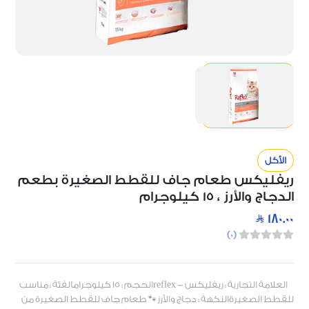
الأكل
ريفليكس طعام جاف للقطط الصغيرة بطعم
الدجاج والأرز ، 15 كيلوجرام
180.00
)
0
(
العلامة التجارية : ريفليكس - reflexالحجم : 15 كيلوجرامالفئة : مناسب
للقطط الصغيرةالنكهة : دجاج والأرز🐾 طعام جاف للقطط الصغيرة من