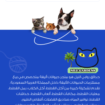
حدائق روابي النيل هو متجر حيوانات أليفة متخصص في بيع
مستلزمات الحيوانات الأليفة داخل المملكة العربية السعودية.
نقدم تشكيلة كبيرة من أكل القطط، أكل الكلاب، رمل القطط،
معلبات القطط، مكافآت القطط، ألعاب القطط، خداشات
القطط، نوافير المياه، صناديق الفضلات، أقفاص الطيور،