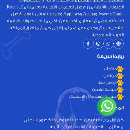
مستلزمات الطيور، مستلزمات أسماك الزينة، وإكسسوارات
الحيوانات الأليفة من أفضل العلامات التجارية العالمية مثل Royal
Canin وJosera وAcana وApplaws وغيرها. نسعى لتوفير أفضل
تجربة تسوق مع أسعار منافسة عن باقي متاجر الحيوانات الاليفة
وشحن سريع وخدمة عملاء متميزة إلى جميع مناطق المملكة
العربية السعودية.
روابط سريعة
منتجات
من نحن
تواصل معنا
سياسة الشحن
سياسه الاسترجاع و الاستبدال
المدونة
كن أول من يعرف عن أحدث العروض والخصومات على
مستلزمات الحيوانات الأليفة ونباتات الزينة