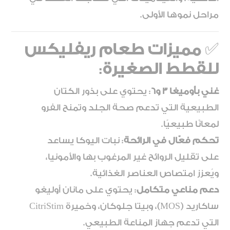
مراحل نموها الأولى.
✅
مميزات طعام ريفليكس
للقطط الصغيرة
:
غني بأوميغا 3 و6
: يحتوي على بذور الكتان
الطبيعية التي تدعم صحة الجلد وتمنح الفرو
لمعانًا طبيعيًا.
تحكم فعّال في الرائحة
: نبات اليوكا يساعد
على تقليل الروائح غير المرغوب بها والأمونيا،
ويُعزز امتصاص العناصر الغذائية.
دعم مناعي متكامل
: يحتوي على مانان أوليغو
ساكاريد (MOS)، وبيتا جلوكان، وخميرة CitriStim
التي تدعم جهاز المناعة الطبيعي.