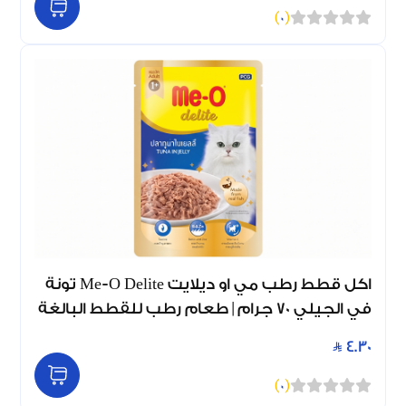
)
0
(
اكل قطط رطب مي او ديلايت Me-O Delite تونة
في الجيلي 70 جرام | طعام رطب للقطط البالغة
4.30
)
0
(