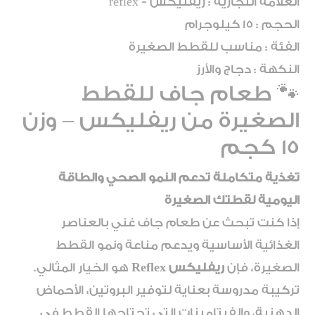
العلامة التجارية : ريفليكس - reflex
الحجم : 15 كيلوجرام
الفئة : مناسب للقطط الصغيرة
النكهة : دجاج والأرز
🐾 طعام جاف للقطط
الصغيرة من ريفليكس – وزن
15 كجم
تغذية متكاملة تدعم النمو الصحي والطاقة
اليومية لقطتك الصغيرة
إذا كنت تبحث عن طعام جاف غني بالعناصر
الغذائية الأساسية ويدعم مناعة ونمو القطط
الصغيرة، فإن
ريفليكس Reflex
هو الخيار المثالي.
تركيبة مدروسة بعناية لتوفير البروتين، الأحماض
الدهنية، والفيتامينات التي تحتاجها القطط في