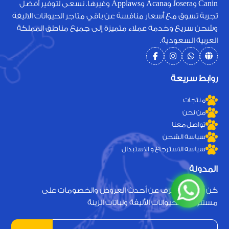
Canin وJosera وAcana وApplaws وغيرها. نسعى لتوفير أفضل
تجربة تسوق مع أسعار منافسة عن باقي متاجر الحيوانات الاليفة
وشحن سريع وخدمة عملاء متميزة إلى جميع مناطق المملكة
العربية السعودية.
روابط سريعة
منتجات
من نحن
تواصل معنا
سياسة الشحن
سياسه الاسترجاع و الاستبدال
المدونة
كن أول من يعرف عن أحدث العروض والخصومات على
مستلزمات الحيوانات الأليفة ونباتات الزينة