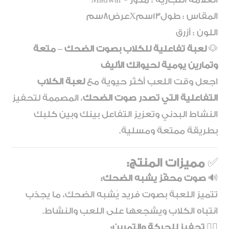
المقاس : طول13سمXعرض8سم
اللون : أزرق
🐶
لعبة تفاعلية للكلاب بصوت الضحك – متعة
وتمارين يومية لحيوانك الأليف
اجعل وقت اللعب أكثر حيوية مع
لعبة الكلاب
التفاعلية التي تصدر صوت الضحك
، المصممة لتحفيز
النشاط البدني وتعزيز التفاعل بينك وبين كلبك
بطريقة ممتعة ومسلية.
✅
مميزات المنتج:
🔊
صوت محفّز يشبه الضحك:
تتميز اللعبة بصوت فريد يُشبه الضحك، ما يجذب
انتباه الكلاب ويشجعها على اللعب والنشاط.
🏃‍♂️
تحفيز للحركة والتمرين: