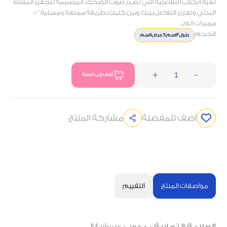
لعبة الكلاب التفاعلية التي تصدر صوت الضحك، المصممة لتحفيز النشاط
البدني وتعزيز التفاعل بينك وبين كلبك بطريقة ممتعة ومسلية.✅
مميزات الم...
الحجم
طول13سمXعرض8سم
+
-
أضف إلى السلة
اضف للمفضلة
مشاركة المنتج
مواصفات المنتج
التقييم
العلامة التجارية : مدور - Madwar