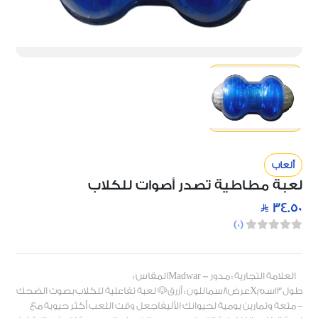
ألعاب
لعبة مطاطية تصدر أصوات للكلاب
34.50
)
0
(
العلامة التجارية : مدور - Madwarالمقاس :
طول13سمXعرض8سماللون : أزرق🐶 لعبة تفاعلية للكلاب بصوت الضحك
– متعة وتمارين يومية لحيوانك الأليفاجعل وقت اللعب أكثر حيوية مع