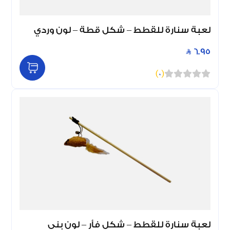
لعبة سنارة للقطط – شكل قطة – لون وردي
6.95
)
0
(
لعبة سنارة للقطط – شكل فأر – لون بني