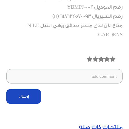
رقم الموديل YBMPJ-0002
رقم السيريال 6186325700093 (11)
متاح الآن لدى متجر حدائق روابي النيل NILE
GARDENS
إرسال
منتجات ذات صلة