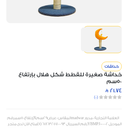
خداشات
خداشة صغيرة للقطط شكل هلال بإرتفاع
50سم
21.74
)
0
(
العلامة التجارية : مدور madwarالمقاس : عرض29سمXإرتفاع50سمرقم
الموديل YBMPJ-0002رقم السيريال 6186325700093 (11)متاح الآن لدى متجر