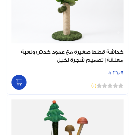
خداشة قطط صغيرة مع عمود خدش ولعبة
معلقة | تصميم شجرة نخيل
26.09
)
0
(