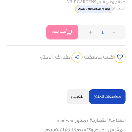
حدائق روابي النيل NILE GARDENS
الحجم
عرض29سمXإرتفاع50سم
+
-
طلب المنتج
اضف للمفضلة
مشاركة المنتج
مواصفات المنتج
التقييم
العلامة التجارية : مدور madwar
المقاس : عرض29سمXإرتفاع50سم