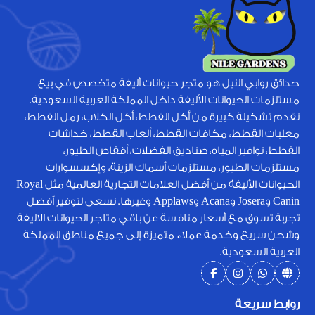
حدائق روابي النيل هو متجر حيوانات أليفة متخصص في بيع
مستلزمات الحيوانات الأليفة داخل المملكة العربية السعودية.
نقدم تشكيلة كبيرة من أكل القطط، أكل الكلاب، رمل القطط،
معلبات القطط، مكافآت القطط، ألعاب القطط، خداشات
القطط، نوافير المياه، صناديق الفضلات، أقفاص الطيور،
مستلزمات الطيور، مستلزمات أسماك الزينة، وإكسسوارات
الحيوانات الأليفة من أفضل العلامات التجارية العالمية مثل Royal
Canin وJosera وAcana وApplaws وغيرها. نسعى لتوفير أفضل
تجربة تسوق مع أسعار منافسة عن باقي متاجر الحيوانات الاليفة
وشحن سريع وخدمة عملاء متميزة إلى جميع مناطق المملكة
العربية السعودية.
روابط سريعة