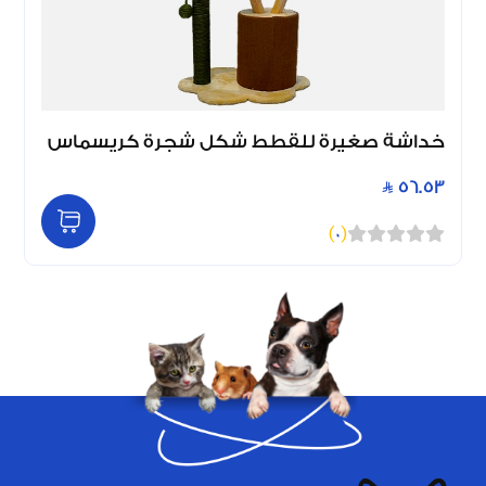
خداشة صغيرة للقطط شكل شجرة كريسماس
56.53
)
0
(