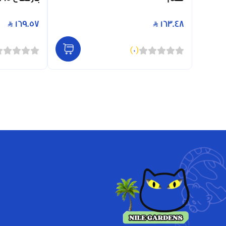
169.57
163.48
)
0
(