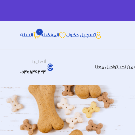
0
تسجيل دخول
المفضله
السلة
أتصل بنا
من نحن
تواصل معنا
0535839333