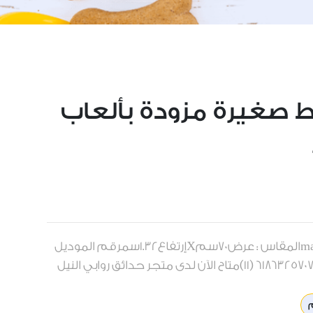
صغيرة مزودة بألعاب
العلامة التجارية : مدور madwarالمقاس : عرض70سمXإرتفاع1.32سمرقم الموديل
YBPET-710رقم السيريال : 6186325707108 (11)متاح الآن لدى متجر حدائق روابي النيل