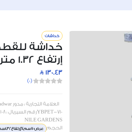
خداشات
خداشة للقطط 
إرتفاع 1.32 متر
130.43
)
0
(
NILE GARDENS
الحجم
عرض70سمXإرتفاع1.32سم