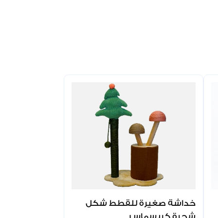
خداشة صغيرة للقطط شكل
شجرة كريسماس