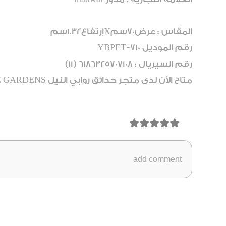
المقاس : عرض70سمXإرتفاع1.32سم
رقم الموديل YBPET-710
رقم السيريال : 6186325707108 (11)
متاح الآن لدى متجر حدائق روابي النيل NILE GARDENS