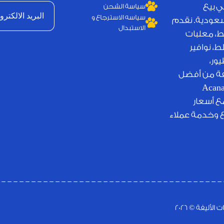
ي بيع
سياسة الشحن
سياسه الاسترجاع و
لسعودية. نقدم
الاستبدال
ط، معلبات
، نوافير
ور،
يفة من أفضل
لامات التجارية العالمية مثل Royal Canin وJosera وAcana
مع أسعار
ع وخدمة عملاء
ليفة © 2026