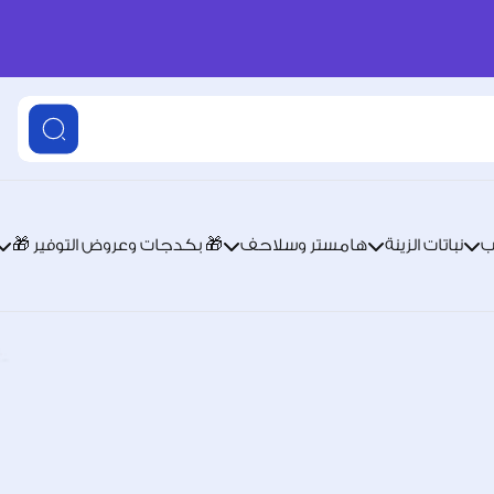
ب
نباتات الزينة
هامستر وسلاحف
🎁 بكدجات وعروض التوفير 🎁