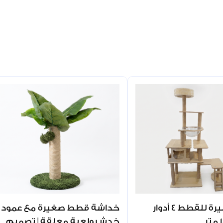
خداشة كبيرة للقطط 4 أدوار
خداشة قطط صغيرة مع عمود
خدش ولعبة معلقة | تصميم