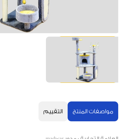
مواصفات المنتج
التقييم
العلامة التجارية : مدور madwar