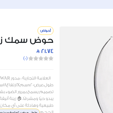
أحواض
حوض سمك زج
21.74
)
0
(
طول
تصميم يسمح بمرور الضوء بش
يبدو حيًا ومشرقًا.🏠 زينة أني
طبيعية وهادئة على أي مكان.🎁
الحجم
طول ، عرض x20 توكسين × الارتفاع 18 سم