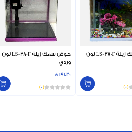
حوض سمك زينة LS-380F لون
حوض سمك زينة LS-380F لون
وردي
191.30
)
0
(
)
0
(