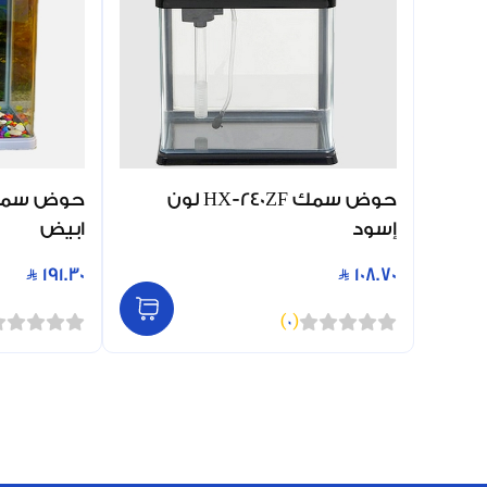
حوض سمك HX-240ZF لون
إسود
ابيض
191.30
108.70
)
0
(