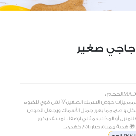
اجي صغير
العلامة التجارية : مدور MADWARالحجم :
،عرضx20سمXارتفاع18سممميزات حوض السمك الصغير:💡 نقل قوي للضوء:
كل واضح، مما يعزز جمال الأسماك ويجعل الحوض
قة للمنزل أو المكتب: مثالي لإضفاء لمسة ديكور
 هدية مميزة: خيار رائع كهدي...