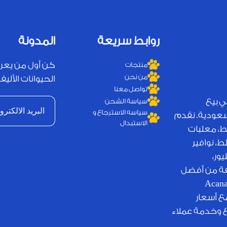
روابط سريعة
المدونة
كن أول من يعر
منتجات
من نحن
الحيوانات الأليفة
تواصل معنا
ي بيع
سياسة الشحن
سياسه الاسترجاع و
لسعودية. نقدم
الاستبدال
ط، معلبات
، نوافير
ور،
يفة من أفضل
لامات التجارية العالمية مثل Royal Canin وJosera وAcana
مع أسعار
ع وخدمة عملاء