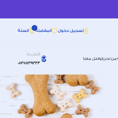
0
تسجيل دخول
المفضله
السلة
أتصل بنا
من نحن
تواصل معنا
0535839333