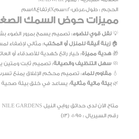
الحجم : طول،عرضx20سمXارتفاع18سم
مميزات حوض السمك الصغي
💡
نقل قوي للضوء
: تصميم يسمح بمرور الضوء بشك
🏠
زينة أنيقة للمنزل أو المكتب
: مثالي لإضفاء لم
🎁
هدية مميزة
: خيار رائع كهدية للأصدقاء أو العائ
🧼
سهل التنظيف والصيانة
: تصميم ثابت ومتين يم
💧
مقاوم للماء
: تصميم محكم الإغلاق يمنع تسرب 
🌿
بيئة مائية مثالية
: يساعد في خلق بيئة صحية و
متاح الآن لدى حدائق روابي النيل NILE GARDENS
رقم السيريال : 01095 (13)