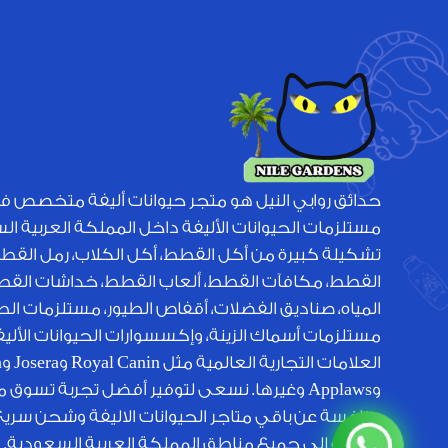
حدائق روابي النيل هو متجر حيوانات أليفة متخصص ف
مستلزمات الحيوانات الأليفة داخل المملكة العربية ا
تشكيلة كبيرة من أكل القطط، أكل الكلاب، رمل القط
القطط، مكافآت القطط، ألعاب القطط، خداشات القطط
المياه، صناديق الفضلات، أقفاص الطيور، مستلزمات الطي
مستلزمات أسماك الزينة، وإكسسوارات الحيوانات الأل
الع
وApplaws وغيرها. نسعى لتوفير أفضل تجربة تسوق 
منافسة عن باقي متاجر الحيوانات الاليفة وشحن سري
متميزة إلى جميع مناطق المملكة العربية السعودية.