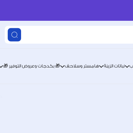
ب
نباتات الزينة
هامستر وسلاحف
🎁 بكدجات وعروض التوفير 🎁