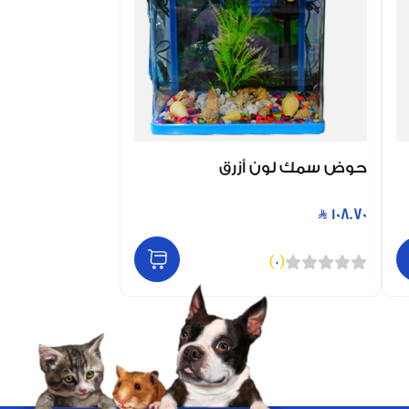
حوض سمك لون أزرق
108.70
)
0
(