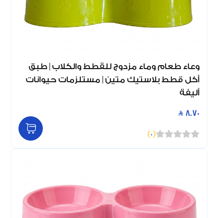
وعاء طعام وماء مزدوج للقطط والكلاب | طبق
أكل قطط بلاستيك متين | مستلزمات حيوانات
أليفة
8.70
)
0
(