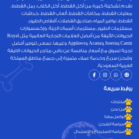
نقدم تشكيلة كبيرة من أكل القطط، أكل الكلاب، رمل القطط،
معلبات القطط، مكافآت القطط، ألعاب القطط، خداشات
القطط، نوافير المياه، صناديق الفضلات، أقفاص الطيور،
مستلزمات الطيور، مستلزمات أسماك الزينة، وإكسسوارات
الحيوانات الأليفة من أفضل العلامات التجارية العالمية مثل Royal
Canin وJosera وAcana وApplaws وغيرها. نسعى لتوفير أفضل
تجربة تسوق مع أسعار منافسة عن باقي متاجر الحيوانات الاليفة
وشحن سريع وخدمة عملاء متميزة إلى جميع مناطق المملكة
العربية السعودية.
روابط سريعة
منتجات
من نحن
تواصل معنا
سياسة الشحن
سياسه الاسترجاع و الاستبدال