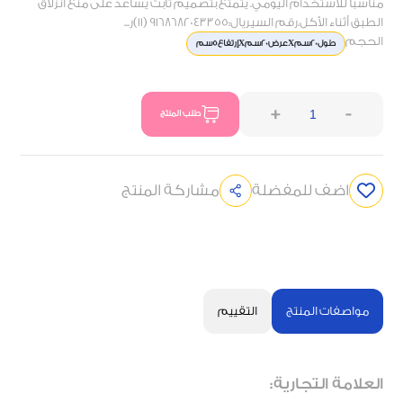
مناسبًا للاستخدام اليومي. يتمتع بتصميم ثابت يساعد على منع انزلاق
الطبق أثناء الأكل.رقم السيريال:9168682043355 (11)ر...
الحجم
طول20سمXعرض20سمXإرتفاع5سم
+
-
طلب المنتج
اضف للمفضلة
مشاركة المنتج
مواصفات المنتج
التقييم
العلامة التجارية: