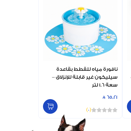
نافورة مياه للقطط بقاعدة
سيليكون غير قابلة للإنزلاق –
سعة 1.6 لتر
65.21
)
0
(