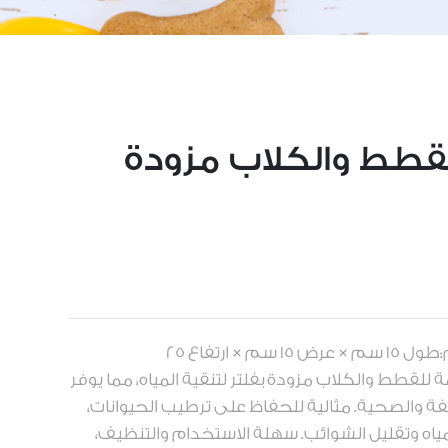
لقطط والكلاب مزودة
العلامة التجارية:مدورالحجم:طول 15 سم × عرض 15 سم × ارتفاع 25
لقطط والكلاب مزودة بفلتر لتنقية المياه، مما يوفر
يفة والصحية. مثالية للحفاظ على ترطيب الحيوانات،
اه وتقليل الشوائب. سهلة الاستخدام والتنظيف،