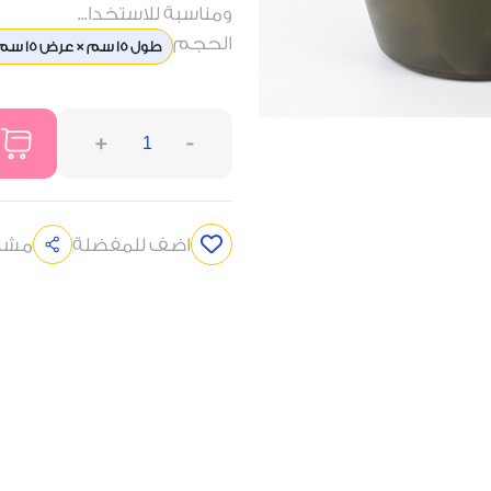
ومناسبة للاستخدا...
الحجم
طول 15 سم × عرض 15 سم × ارتفاع 25 سم
+
-
اضف للمفضلة
مشار