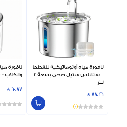
نافورة مياه أوتوماتيكية للقطط
نافورة ميا
– ستانلس ستيل صحي بسعة 2
والكلاب - شف
لتر
60.87
78.26
)
0
(