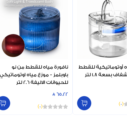
ه أوتوماتيكية للقطط
نافورة مياه للقطط من نو
اف بسعة 1.8 لتر
باوبلمز - موزع مياه اوتوماتيكي
للحيوانات الاليفة 2.6 لتر
65.22
)
0
(
)
0
(