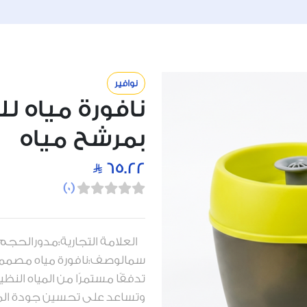
نوافير
نافورة مياه ل
بمرشح مياه
65.22
)
0
(
سمالوصف:نافورة مياه مصممة ل
تدفقًا مستمرًا من المياه النظ
وتساعد على تحسين جودة المي