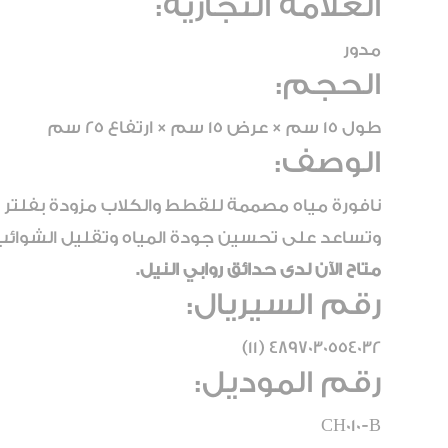
العلامة التجارية:
مدور
الحجم:
طول 15 سم × عرض 15 سم × ارتفاع 25 سم
الوصف:
نافورة مياه مصممة للقطط والكلاب مزودة بفلتر لت
وتساعد على تحسين جودة المياه وتقليل الشوائب
متاح الآن لدى حدائق روابي النيل.
رقم السيريال:
4897030554032 (11)
رقم الموديل:
CH010-B