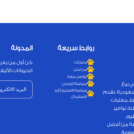
روابط سريعة
المدونة
كن أول من يعر
منتجات
من نحن
الحيوانات الأليفة
تواصل معنا
ي بيع
سياسة الشحن
سياسه الاسترجاع و
لسعودية. نقدم
الاستبدال
ط، معلبات
، نوافير
ور،
يفة من أفضل
لامات التجارية العالمية مثل Royal Canin وJosera وAcana