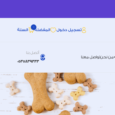
0
تسجيل دخول
المفضله
السلة
أتصل بنا
من نحن
تواصل معنا
0535839333