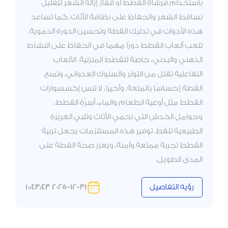
باستخدام فرشاة القطط أو قفاز إزالة الشعر لتقليل
تساقط الشعر والحفاظ على نظافة الأثاث. كما تساعد
هذه الأدوات في تدليك القطة وتحسين الدورة الدموية.
تلعب ألعاب القطط دورًا مهمًا في الحفاظ على النشاط
الذهني والبدني، خاصة للقطط المنزلية. الألعاب
التفاعلية تقلل من التوتر والسلوك العدواني، وتمنح
القطة إحساسًا بالمتعة. وأخيرًا، لا تنسَ إكسسوارات
القطط مثل أوعية الطعام والماء، أسرّة القطط،
وحوامل الخدش التي تحمي الأثاث وتلبي الغريزة
الطبيعية للقط. توفير هذه المستلزمات يجعل تربية
القطط تجربة ممتعة وآمنة، ويعزز صحة القطة على
المدى الطويل.
رؤيه التفاصيل
2025-12-31 10:43:43