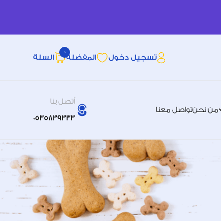
0
تسجيل دخول
المفضله
السلة
أتصل بنا
من نحن
تواصل معنا
0535839333