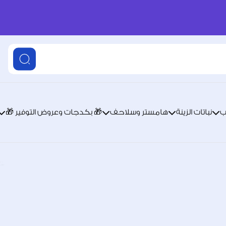
ب
نباتات الزينة
هامستر وسلاحف
🎁 بكدجات وعروض التوفير 🎁