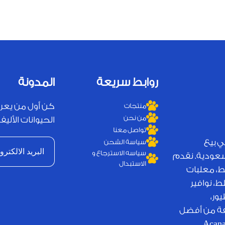
روابط سريعة
المدونة
كن أول من يعر
منتجات
من نحن
الحيوانات الأليفة
تواصل معنا
ي بيع
سياسة الشحن
سياسه الاسترجاع و
لسعودية. نقدم
الاستبدال
ط، معلبات
، نوافير
ور،
يفة من أفضل
لامات التجارية العالمية مثل Royal Canin وJosera وAcana