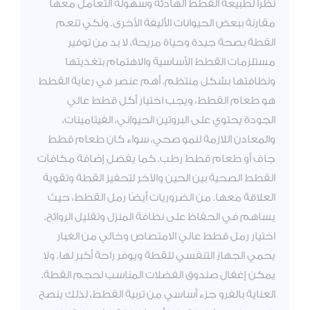
نظرًا لطبيعة القطط الهادئة وسهولة التعامل معها
مقارنة ببعض الحيوانات الأليفة الأخرى. ولكي تنعم
القطة بصحة جيدة وحياة مريحة، لا بد من توفير
مستلزمات القطط الأساسية والاهتمام بتغذيتها
ونظافتها بشكل منتظم. أهم عنصر في رعاية القطط
هو طعام القطط، ويجب اختيار أكل قطط عالي
الجودة يحتوي على البروتين الحيواني، الفيتامينات،
والمعادن اللازمة لنمو صحي، سواء كان طعام قطط
جاف أو طعام قطط رطب. كما يفضل إضافة مكافآت
القطط الصحية بين الحين والآخر لتحفيز القطة وتقوية
العلاقة معها. من الضروريات أيضًا رمل القطط، حيث
يساهم في الحفاظ على نظافة المنزل وتقليل الروائح.
اختيار رمل قطط عالي الامتصاص وخالي من الغبار
يحمي الجهاز التنفسي للقطة ويوفر راحة أكبر لها. ولا
يمكن إغفال صندوق الفضلات المناسب لحجم القطة.
العناية بالفرو جزء أساسي من تربية القطط، لذلك ينصح