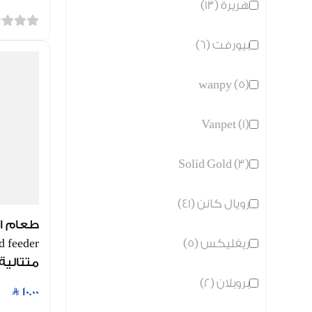
هريرة (13)
بيورفت (6)
wanpy (5)
Vanpet (1)
Solid Gold (3)
رويال كانن (41)
طعام ال
ريفليكس (5)
متتالية
بروبلان (2)
10.00