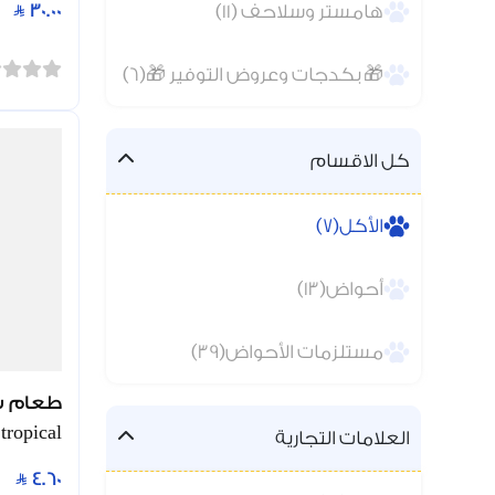
30.00
هامستر وسلاحف (11)
🎁 بكدجات وعروض التوفير 🎁(6)
كل الاقسام
الأكل(7)
أحواض(13)
مستلزمات الأحواض(39)
tropical
العلامات التجارية
4.60