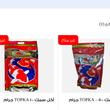
 (7)
غير متاح
غير 
TO جرام
أكل سمك TOPKA 100 جرام