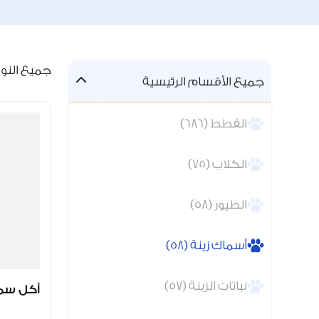
جميع النواتج
جميع الأقسام الرئيسية
القطط (686)
الكلاب (75)
الطيور (58)
أسماك زينة (58)
نباتات الزينة (57)
أكل سمك PKA – 500