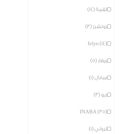
لقمة (14)
بوتشرز (3)
felyn (14)
بيفار (5)
سانال (1)
ريو (3)
INABA (35)
ترولي (1)