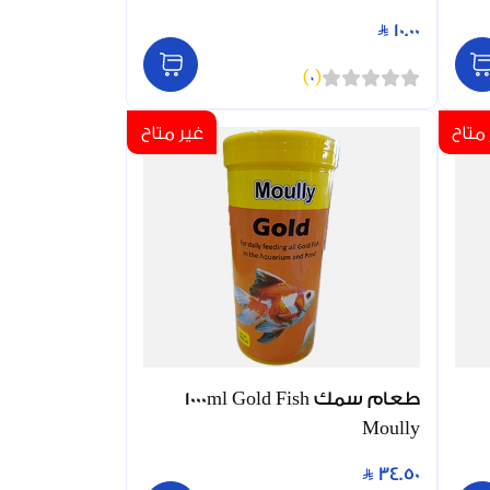
10.00
)
0
(
متاح
غير متاح
طعام سمك 1000ml Gold Fish
Moully
34.50