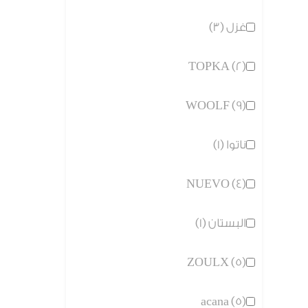
غزل (3)
TOPKA (2)
WOOLF (9)
ناتوا (1)
NUEVO (4)
البستان (1)
ZOULX (5)
acana (5)