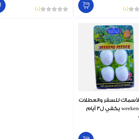
)
0
(
)
0
(
أسماك للسفر والعطلات
weekend feeder يكفي ل3 أيام