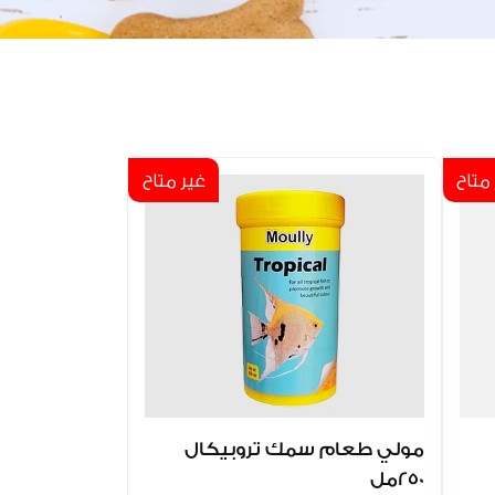
متاح
غير متاح
مولي طعام سمك تروبيكال
250مل