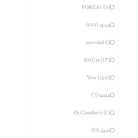
FORZA10 (5)
مدور (577)
zoo vital (1)
Kit Cat (43)
Yow Up (1)
بيسو (6)
Dr.Clauders's (2)
سيزر (41)