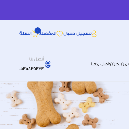
0
تسجيل دخول
المفضله
السلة
أتصل بنا
من نحن
تواصل معنا
0535839333