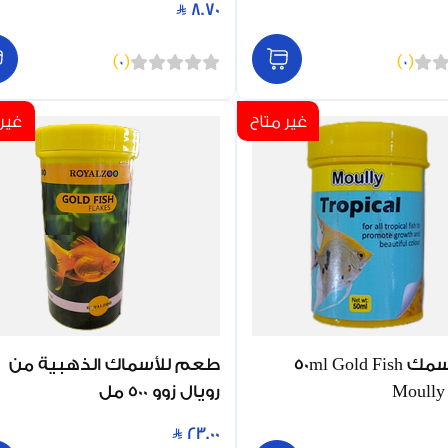
8.70
)
0
(
)
0
(
غير متاح
غير 
طعام سمك 50ml Gold Fish
طعم للأسماك الذهبية من
Moully 
رويال زوو 500 مل
23.00