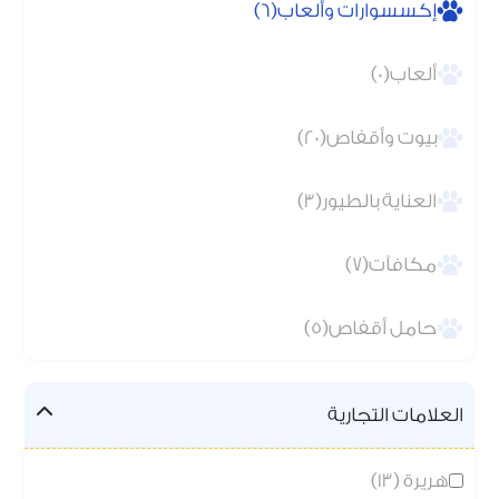
إكسسوارات وألعاب(6)
ألعاب(0)
بيوت وأقفاص(20)
العناية بالطيور(3)
مكافآت(7)
حامل أقفاص(5)
العلامات التجارية
هريرة (13)