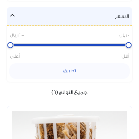
السعر
0 ريال
2000 ريال
أقل
أعلى
تطبيق
جميع النواتج (6)