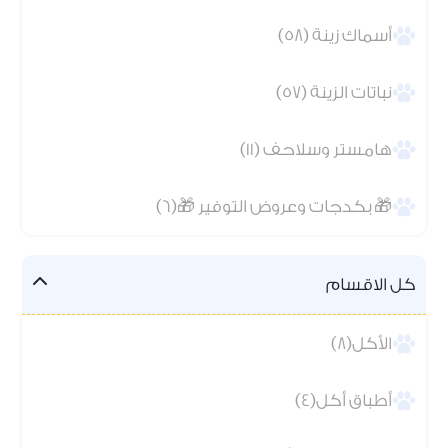
أسماك زينة (58)
نباتات الزينة (57)
هامستر وسلاحف (11)
🎁 بكدجات وعروض التوفير 🎁(6)
كل الاقسام
الأكل(8)
أطباق أكل(4)