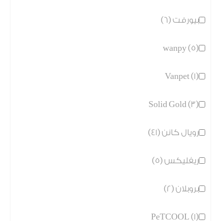
بيورفت (6)
wanpy (5)
Vanpet (1)
Solid Gold (3)
رويال كانن (41)
ريفليكس (5)
بروبلان (2)
PeTCOOL (1)