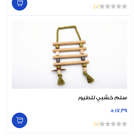
)
0
(
سلم خشبي للطيور
17.39
)
0
(