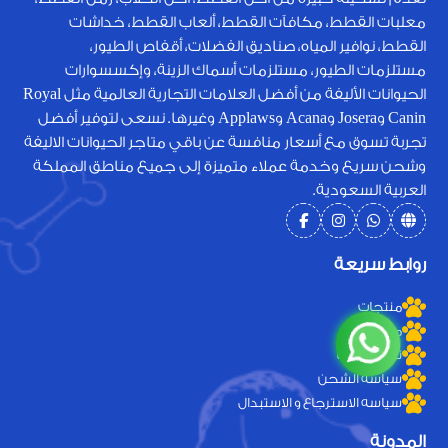
معلبات القطط، مكافآت القطط، ألعاب القطط، خداشات
القطط، نوافير المياه، صناديق الفضلات، أقفاص الطيور،
مستلزمات الطيور، مستلزمات أسماك الزينة، وإكسسوارات
الحيوانات الأليفة من أفضل العلامات التجارية العالمية مثل Royal
Canin وJosera وAcana وApplaws وغيرها. نسعى لتوفير أفضل
تجربة تسوق مع أسعار منافسة عن باقي متاجر الحيوانات الاليفة
وشحن سريع وخدمة عملاء متميزة إلى جميع مناطق المملكة
العربية السعودية.
روابط سريعة
منتجات
من نحن
تواصل معنا
سياسة الشحن
سياسه الاسترجاع و الاستبدال
المدونة