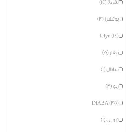
لقمة (14)
بوتشرز (3)
felyn (14)
بيفار (5)
سانال (1)
ريو (3)
INABA (35)
ترولي (1)