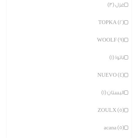
غزل (3)
TOPKA (2)
WOOLF (9)
ناتوا (1)
NUEVO (4)
البستان (1)
ZOULX (5)
acana (5)