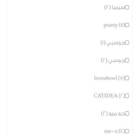
سيمبا (2)
pramy (11)
جوسبي (1)
جوسي (2)
loveabowl (5)
CATIDEA (2)
جو ميو (2)
me-o (4)