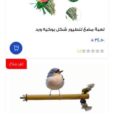
لعبة مضغ للطيور شكل بوكيه ورد
34.50
)
0
(
غير متاح