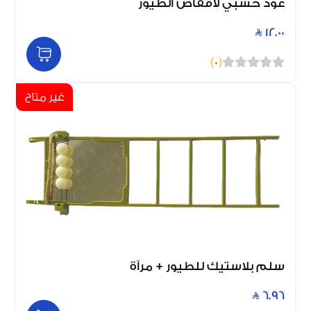
عود خشبي لأقفاص الطيور
12.00
)
0
(
غير متاح
سلم بلاستيك للطيور + مرآة
6.96