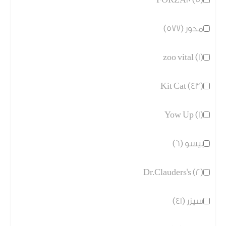
مدور (577)
zoo vital (1)
Kit Cat (43)
Yow Up (1)
بيسو (6)
Dr.Clauders's (2)
سيزر (41)