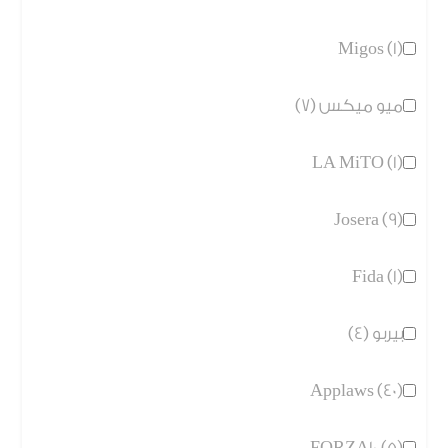
Migos (1)
ميو ميكس (7)
LA MiTO (1)
Josera (9)
Fida (1)
بيربو (4)
Applaws (40)
FORZA10 (5)