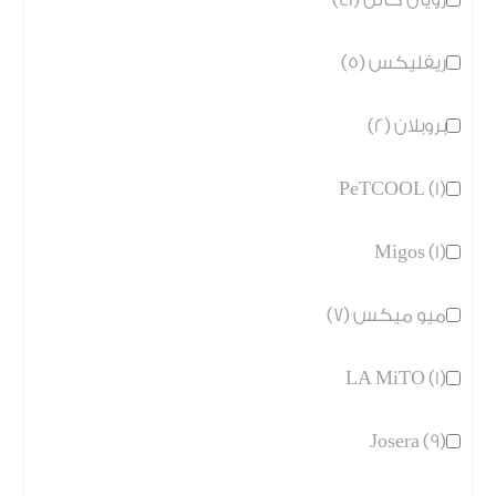
ريفليكس (5)
بروبلان (2)
PeTCOOL (1)
Migos (1)
ميو ميكس (7)
LA MiTO (1)
Josera (9)