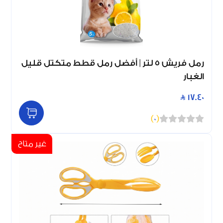
رمل فريش 5 لتر | أفضل رمل قطط متكتل قليل
الغبار
17.40
)
0
(
غير متاح