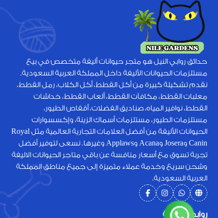
حدائق روابي النيل هو متجر حيوانات أليفة متخصص في بيع
مستلزمات الحيوانات الأليفة داخل المملكة العربية السعودية.
نقدم تشكيلة كبيرة من أكل القطط، أكل الكلاب، رمل القطط،
معلبات القطط، مكافآت القطط، ألعاب القطط، خداشات
القطط، نوافير المياه، صناديق الفضلات، أقفاص الطيور،
مستلزمات الطيور، مستلزمات أسماك الزينة، وإكسسوارات
الحيوانات الأليفة من أفضل العلامات التجارية العالمية مثل Royal
Canin وJosera وAcana وApplaws وغيرها. نسعى لتوفير أفضل
تجربة تسوق مع أسعار منافسة عن باقي متاجر الحيوانات الاليفة
وشحن سريع وخدمة عملاء متميزة إلى جميع مناطق المملكة
العربية السعودية.
روابط سريعة