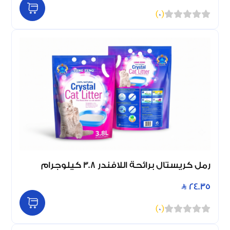
)
0
(
رمل كريستال برائحة اللافندر 3.8 كيلوجرام
24.35
)
0
(