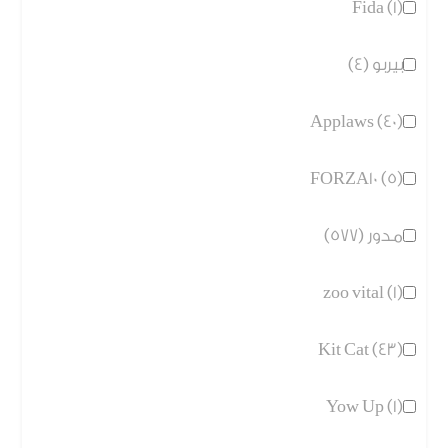
Fida (1)
بيربو (4)
Applaws (40)
FORZA10 (5)
مدور (577)
zoo vital (1)
Kit Cat (43)
Yow Up (1)