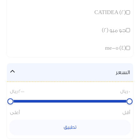
CATIDEA (2)
جو ميو (2)
me-o (4)
السعر
0 ريال
2000 ريال
أقل
أعلى
تطبيق