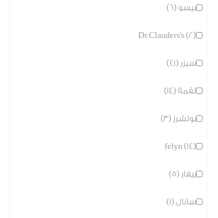
بيسو (6)
Dr.Clauders's (2)
سيزر (41)
لقمة (14)
بوتشرز (3)
felyn (14)
بيفار (5)
سانال (1)