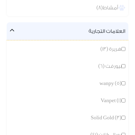
أمشاط(8)
العلامات التجارية
هريرة (13)
بيورفت (6)
wanpy (5)
Vanpet (1)
Solid Gold (3)
رويال كانن (41)