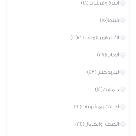
أسرة وفرشات(18)
شنط(15)
الأطواق والمشدات(12)
ألعاب(27)
ليتربوكس(43)
حمالات(14)
أكالات ومشربيات(12)
الصحة والجمال(24)