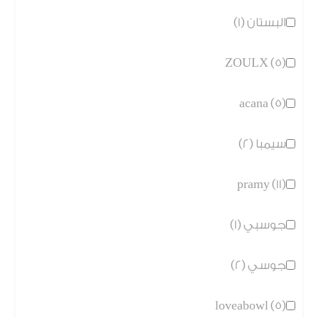
البستان (1)
ZOULX (5)
acana (5)
سيمبا (2)
pramy (11)
جوسبي (1)
جوسي (2)
loveabowl (5)