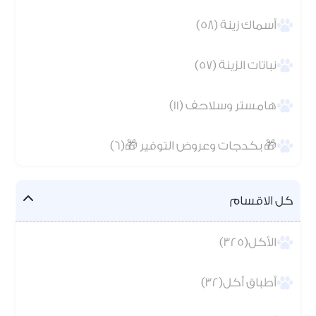
أسماك زينة (58)
نباتات الزينة (57)
هامستر وسلاحف (11)
🎁 بكدجات وعروض التوفير 🎁(6)
كل الاقسام
الأكل(325)
أطباق أكل(32)