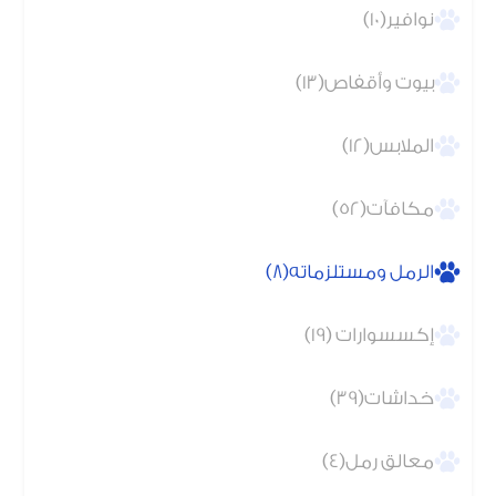
نوافير(10)
بيوت وأقفاص(13)
الملابس(12)
مكافآت(52)
الرمل ومستلزماته(8)
إكسسوارات (19)
خداشات(39)
معالق رمل(4)