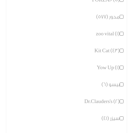
مدور (577)
zoo vital (1)
Kit Cat (43)
Yow Up (1)
بيسو (6)
Dr.Clauders's (2)
سيزر (41)