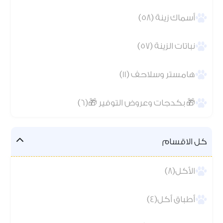
أسماك زينة (58)
نباتات الزينة (57)
هامستر وسلاحف (11)
🎁 بكدجات وعروض التوفير 🎁(6)
كل الاقسام
الأكل(8)
أطباق أكل(4)