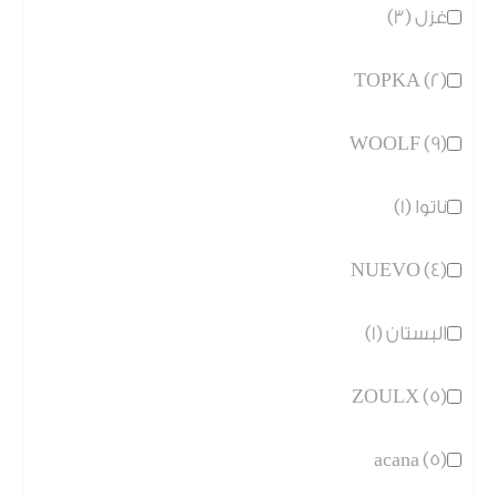
غزل (3)
TOPKA (2)
WOOLF (9)
ناتوا (1)
NUEVO (4)
البستان (1)
ZOULX (5)
acana (5)