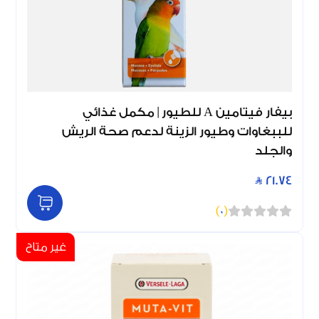
بيفار فيتامين A للطيور | مكمل غذائي
للببغاوات وطيور الزينة لدعم صحة الريش
والجلد
21.74
)
0
(
غير متاح