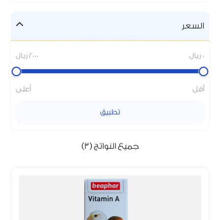
السعر
0 ريال
2000 ريال
أقل
أعلى
تطبيق
جميع النواتج (3)