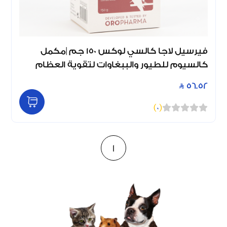
فيرسيل لاجا كالسي لوكس 150 جم |مكمل
كالسيوم للطيور والببغاوات لتقوية العظام
56.52
)
0
(
1