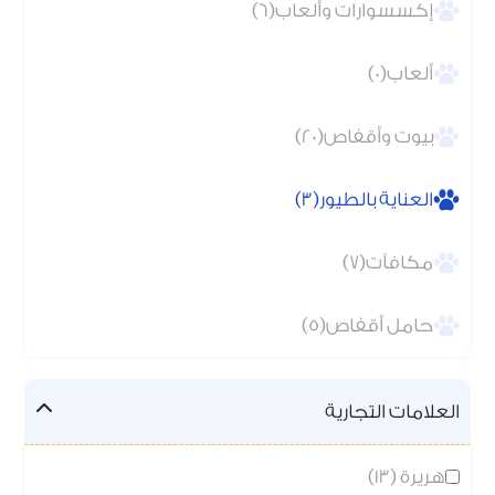
إكسسوارات وألعاب(6)
ألعاب(0)
بيوت وأقفاص(20)
العناية بالطيور(3)
مكافآت(7)
حامل أقفاص(5)
العلامات التجارية
هريرة (13)