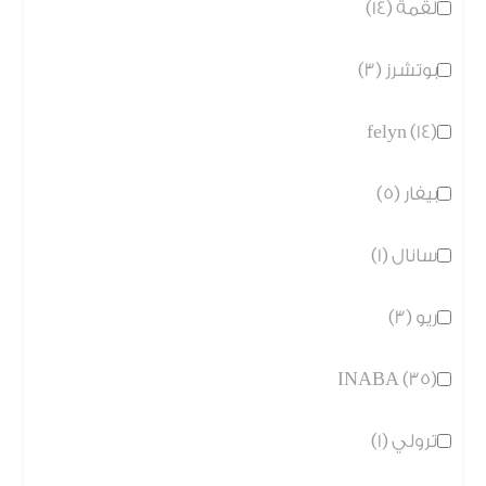
لقمة (14)
بوتشرز (3)
felyn (14)
بيفار (5)
سانال (1)
ريو (3)
INABA (35)
ترولي (1)