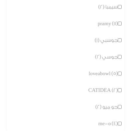
سيمبا (2)
pramy (11)
جوسبي (1)
جوسي (2)
loveabowl (5)
CATIDEA (2)
جو ميو (2)
me-o (4)