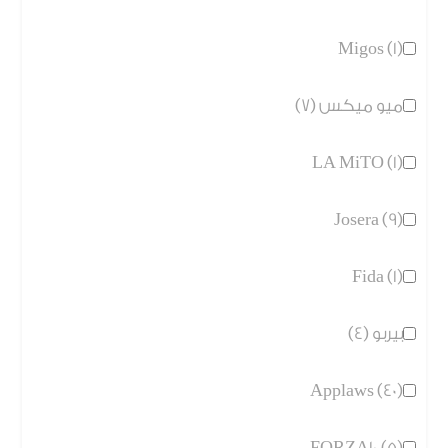
Migos (1)
ميو ميكس (7)
LA MiTO (1)
Josera (9)
Fida (1)
بيربو (4)
Applaws (40)
FORZA10 (5)