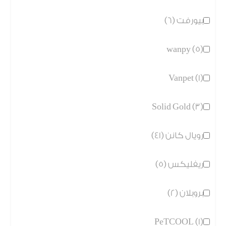
بيورفت (6)
wanpy (5)
Vanpet (1)
Solid Gold (3)
رويال كانن (41)
ريفليكس (5)
بروبلان (2)
PeTCOOL (1)