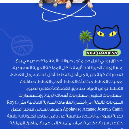
حدائق روابي النيل هو متجر حيوانات أليفة متخصص في بيع
مستلزمات الحيوانات الأليفة داخل المملكة العربية السعودية.
نقدم تشكيلة كبيرة من أكل القطط، أكل الكلاب، رمل القطط،
معلبات القطط، مكافآت القطط، ألعاب القطط، خداشات
القطط، نوافير المياه، صناديق الفضلات، أقفاص الطيور،
مستلزمات الطيور، مستلزمات أسماك الزينة، وإكسسوارات
الحيوانات الأليفة من أفضل العلامات التجارية العالمية مثل Royal
Canin وJosera وAcana وApplaws وغيرها. نسعى لتوفير أفضل
تجربة تسوق مع أسعار منافسة عن باقي متاجر الحيوانات الاليفة
وشحن سريع وخدمة عملاء متميزة إلى جميع مناطق المملكة