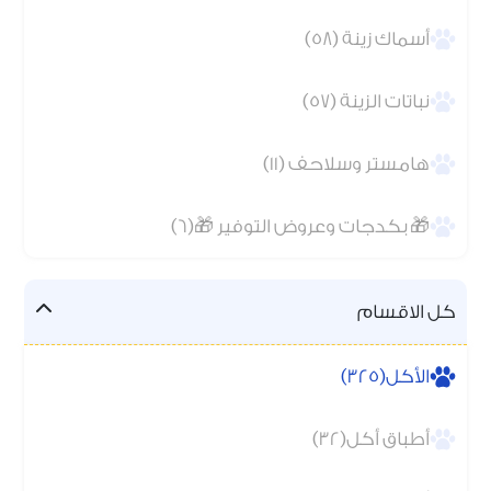
أسماك زينة (58)
نباتات الزينة (57)
هامستر وسلاحف (11)
🎁 بكدجات وعروض التوفير 🎁(6)
كل الاقسام
الأكل(325)
أطباق أكل(32)