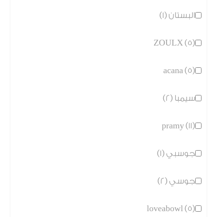
البستان (1)
ZOULX (5)
acana (5)
سيمبا (2)
pramy (11)
جوسبي (1)
جوسي (2)
loveabowl (5)