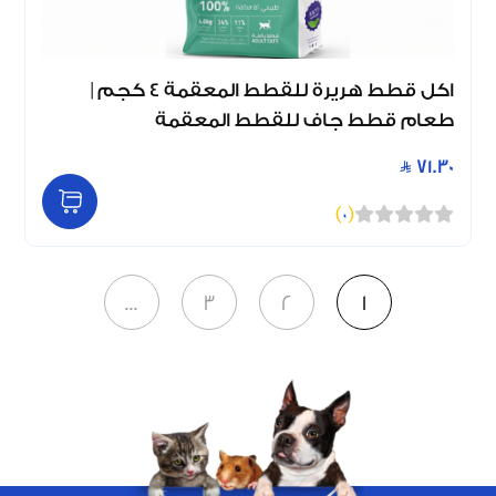
اكل قطط هريرة للقطط المعقمة 4 كجم |
طعام قطط جاف للقطط المعقمة
71.30
)
0
(
...
3
2
1