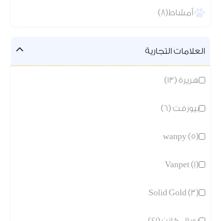
أمشاط(8)
العلامات التجارية
هريرة (13)
بيورفت (6)
wanpy (5)
Vanpet (1)
Solid Gold (3)
رويال كانن (41)