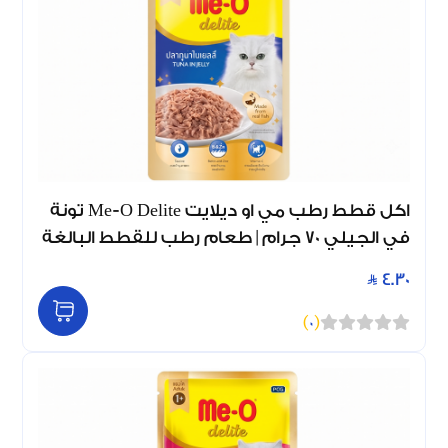
اكل قطط رطب مي او ديلايت Me-O Delite تونة
في الجيلي 70 جرام | طعام رطب للقطط البالغة
4.30
)
0
(