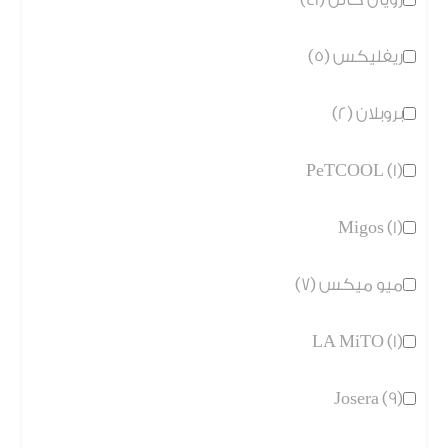
ريفليكس (5)
بروبلان (2)
PeTCOOL (1)
Migos (1)
ميو ميكس (7)
LA MiTO (1)
Josera (9)