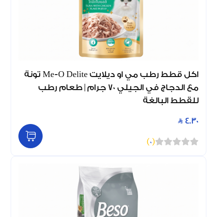
اكل قطط رطب مي او ديلايت Me-O Delite تونة
مع الدجاج في الجيلي 70 جرام | طعام رطب
للقطط البالغة
4.30
)
0
(