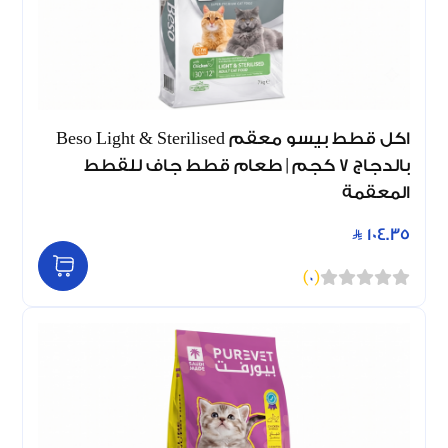
اكل قطط بيسو معقم Beso Light & Sterilised
بالدجاج 7 كجم | طعام قطط جاف للقطط
المعقمة
104.35
)
0
(