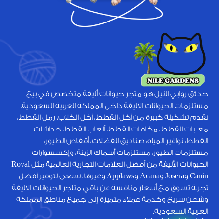
حدائق روابي النيل هو متجر حيوانات أليفة متخصص في بيع
مستلزمات الحيوانات الأليفة داخل المملكة العربية السعودية.
نقدم تشكيلة كبيرة من أكل القطط، أكل الكلاب، رمل القطط،
معلبات القطط، مكافآت القطط، ألعاب القطط، خداشات
القطط، نوافير المياه، صناديق الفضلات، أقفاص الطيور،
مستلزمات الطيور، مستلزمات أسماك الزينة، وإكسسوارات
الحيوانات الأليفة من أفضل العلامات التجارية العالمية مثل Royal
Canin وJosera وAcana وApplaws وغيرها. نسعى لتوفير أفضل
تجربة تسوق مع أسعار منافسة عن باقي متاجر الحيوانات الاليفة
وشحن سريع وخدمة عملاء متميزة إلى جميع مناطق المملكة
العربية السعودية.