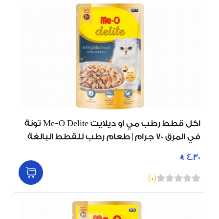
اكل قطط رطب مي او ديلايت Me-O Delite تونة
في المرق 70 جرام | طعام رطب للقطط البالغة
4.30
)
0
(