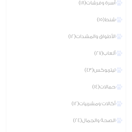
أسرة وفرشات(18)
شنط(15)
الأطواق والمشدات(12)
ألعاب(27)
ليتربوكس(43)
حمالات(14)
أكالات ومشربيات(12)
الصحة والجمال(24)