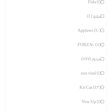
Fida (1)
بيربو (4)
Applaws (40)
FORZA10 (5)
مدور (577)
zoo vital (1)
Kit Cat (43)
Yow Up (1)