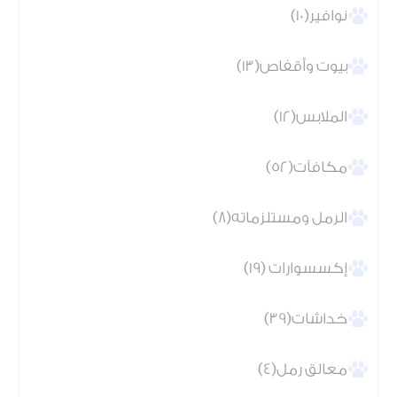
نوافير(10)
بيوت وأقفاص(13)
الملابس(12)
مكافآت(52)
الرمل ومستلزماته(8)
إكسسوارات (19)
خداشات(39)
معالق رمل(4)