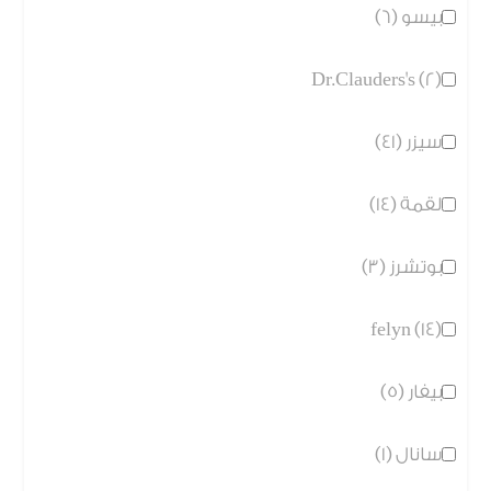
بيسو (6)
Dr.Clauders's (2)
سيزر (41)
لقمة (14)
بوتشرز (3)
felyn (14)
بيفار (5)
سانال (1)