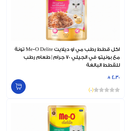
اكل قطط رطب مي او ديلايت Me-O Delite تونة
مع بونيتو في الجيلي 70 جرام | طعام رطب
للقطط البالغة
4.30
)
0
(