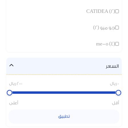
CATIDEA (2)
جو ميو (2)
me-o (4)
السعر
0 ريال
2000 ريال
أقل
أعلى
تطبيق