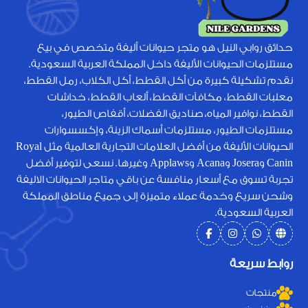
حدائق روابي النيل هو متجر حيوانات أليفة متخصص في بيع
مستلزمات الحيوانات الأليفة داخل المملكة العربية السعودية.
نقدم تشكيلة كبيرة من أكل القطط، أكل الكلاب، رمل القطط،
معلبات القطط، مكافآت القطط، ألعاب القطط، خداشات
القطط، نوافير المياه، صناديق الفضلات، أقفاص الطيور،
مستلزمات الطيور، مستلزمات أسماك الزينة، وإكسسوارات
الحيوانات الأليفة من أفضل العلامات التجارية العالمية مثل Royal
Canin وJosera وAcana وApplaws وغيرها. نسعى لتوفير أفضل
تجربة تسوق مع أسعار منافسة عن باقي متاجر الحيوانات الاليفة
وشحن سريع وخدمة عملاء متميزة إلى جميع مناطق المملكة
العربية السعودية.
روابط سريعة
منتجات