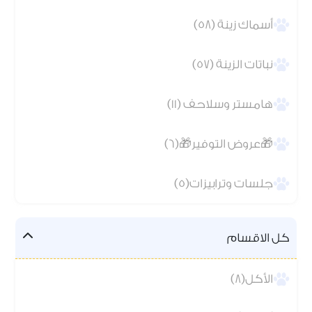
أسماك زينة (58)
نباتات الزينة (57)
هامستر وسلاحف (11)
🎁عروض التوفير🎁(6)
جلسات وترابيزات(5)
كل الاقسام
الأكل(8)