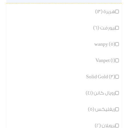
هريرة (13)
بيورفت (6)
wanpy (5)
Vanpet (1)
Solid Gold (3)
رويال كانن (41)
ريفليكس (5)
بروبلان (2)