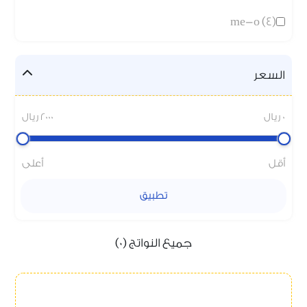
me-o (4)
السعر
0 ريال
2000 ريال
أقل
أعلى
تطبيق
جميع النواتج (0)