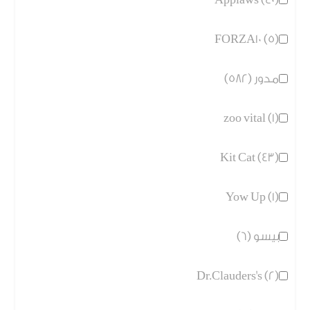
FORZA10 (5)
مدور (582)
zoo vital (1)
Kit Cat (43)
Yow Up (1)
بيسو (6)
Dr.Clauders's (2)