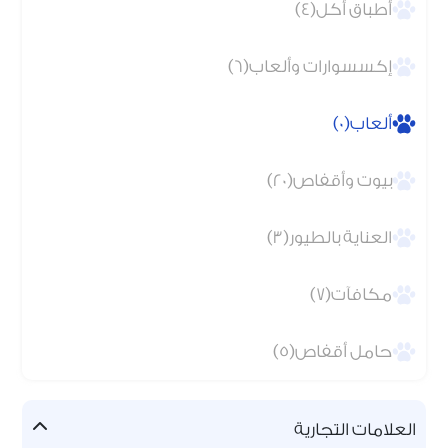
أطباق أكل(4)
إكسسوارات وألعاب(6)
ألعاب(0)
بيوت وأقفاص(20)
العناية بالطيور(3)
مكافآت(7)
حامل أقفاص(5)
العلامات التجارية