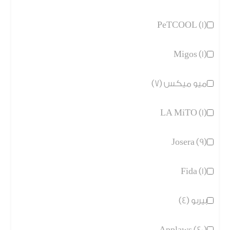
PeTCOOL (1)
Migos (1)
ميو ميكس (7)
LA MiTO (1)
Josera (9)
Fida (1)
بيربو (4)
Applaws (40)