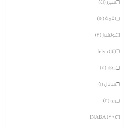
سيزر (41)
لقمة (14)
بوتشرز (3)
felyn (14)
بيفار (5)
سانال (1)
ريو (3)
INABA (35)