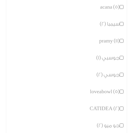
acana (5)
سيمبا (2)
pramy (11)
جوسبي (1)
جوسي (2)
loveabowl (5)
CATIDEA (2)
جو ميو (2)