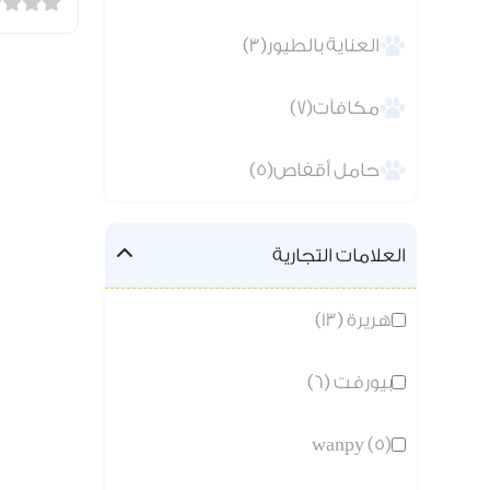
العناية بالطيور(3)
مكافآت(7)
حامل أقفاص(5)
العلامات التجارية
هريرة (13)
بيورفت (6)
wanpy (5)