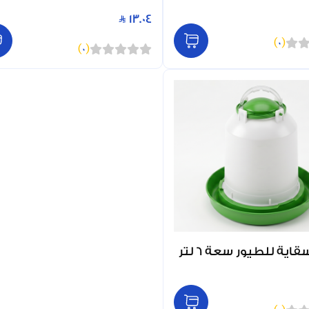
13.04
)
0
(
)
0
(
ية للطيور سعة 6 لتر