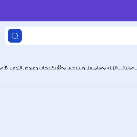
ب
نباتات الزينة
هامستر وسلاحف
🎁 بكدجات وعروض التوفير 🎁