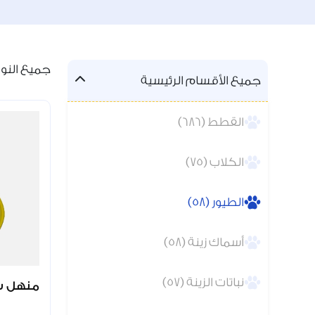
جميع النواتج
جميع الأقسام الرئيسية
القطط (686)
الكلاب (75)
الطيور (58)
أسماك زينة (58)
نباتات الزينة (57)
منهل سقا