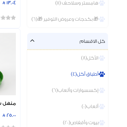
13.04
هامستر وسلاحف (11)
🎁 بكدجات وعروض التوفير 🎁(6)
كل الاقسام
الأكل(8)
أطباق أكل(4)
إكسسوارات وألعاب(6)
منهل سقا
ألعاب(0)
25.00
بيوت وأقفاص(20)