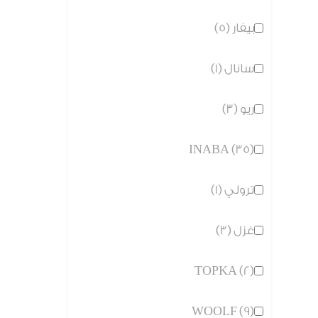
بيفار (5)
سانال (1)
ريو (3)
INABA (35)
ترولي (1)
غزل (3)
TOPKA (2)
WOOLF (9)