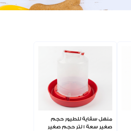
منهل سقاية للطيور حجم
صغير سعة 1 لتر حجم صغير