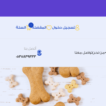
0
تسجيل دخول
المفضله
السلة
أتصل بنا
من نحن
تواصل معنا
0535839333