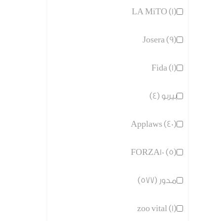
LA MiTO (1)
Josera (9)
Fida (1)
بيربو (4)
Applaws (40)
FORZA10 (5)
مدور (577)
zoo vital (1)