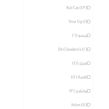
Kit Cat (43)
Yow Up (1)
بيسو (6)
Dr.Clauders's (2)
سيزر (41)
لقمة (14)
بوتشرز (3)
felyn (14)