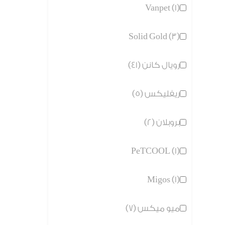
Vanpet (1)
Solid Gold (3)
رويال كانن (41)
ريفليكس (5)
بروبلان (2)
PeTCOOL (1)
Migos (1)
ميو ميكس (7)