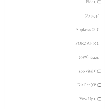
Fida (1)
بيربو (4)
Applaws (40)
FORZA10 (5)
مدور (577)
zoo vital (1)
Kit Cat (43)
Yow Up (1)