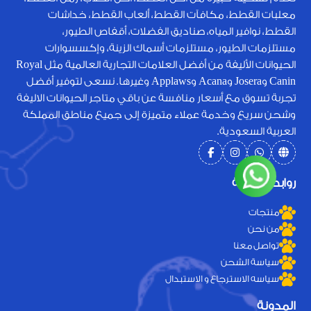
معلبات القطط، مكافآت القطط، ألعاب القطط، خداشات
القطط، نوافير المياه، صناديق الفضلات، أقفاص الطيور،
مستلزمات الطيور، مستلزمات أسماك الزينة، وإكسسوارات
الحيوانات الأليفة من أفضل العلامات التجارية العالمية مثل Royal
Canin وJosera وAcana وApplaws وغيرها. نسعى لتوفير أفضل
تجربة تسوق مع أسعار منافسة عن باقي متاجر الحيوانات الاليفة
وشحن سريع وخدمة عملاء متميزة إلى جميع مناطق المملكة
العربية السعودية.
روابط سريعة
منتجات
من نحن
تواصل معنا
سياسة الشحن
سياسه الاسترجاع و الاستبدال
المدونة