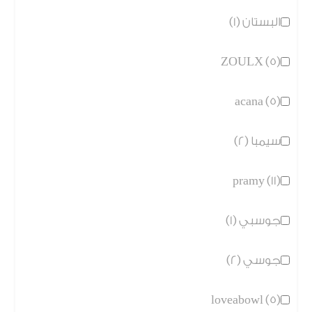
البستان (1)
ZOULX (5)
acana (5)
سيمبا (2)
pramy (11)
جوسبي (1)
جوسي (2)
loveabowl (5)