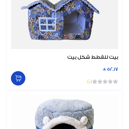
بيت للقطط شكل بيت
52.17
)
0
(