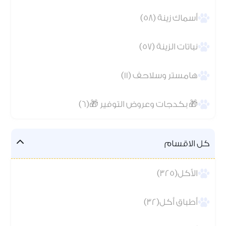
أسماك زينة (58)
نباتات الزينة (57)
هامستر وسلاحف (11)
🎁 بكدجات وعروض التوفير 🎁(6)
كل الاقسام
الأكل(325)
أطباق أكل(32)