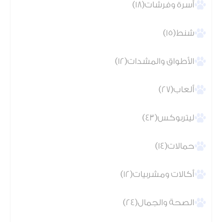
أسرة وفرشات(18)
شنط(15)
الأطواق والمشدات(12)
ألعاب(27)
ليتربوكس(43)
حمالات(14)
أكالات ومشربيات(12)
الصحة والجمال(24)