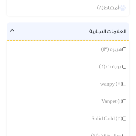
أمشاط(8)
العلامات التجارية
هريرة (13)
بيورفت (6)
wanpy (5)
Vanpet (1)
Solid Gold (3)
رويال كانن (41)