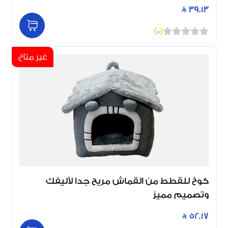
39.13
)
0
(
غير متاح
كوخ للقطط من القماش مريح جدا لأليفك
وتصميم مميز
52.17