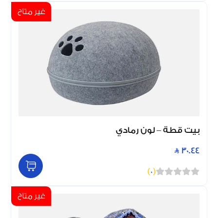
غير متاح
بيت قطة – لون رمادي
30.44
)
0
(
غير متاح