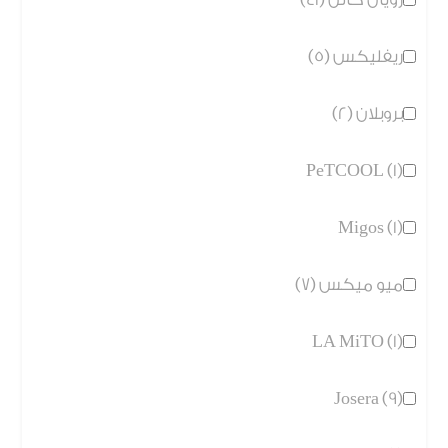
ريفليكس (5)
بروبلان (2)
PeTCOOL (1)
Migos (1)
ميو ميكس (7)
LA MiTO (1)
Josera (9)