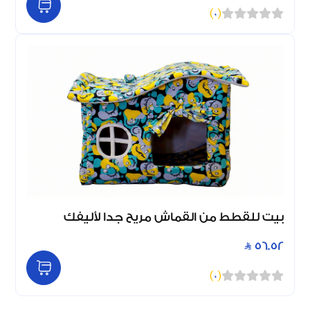
)
0
(
بيت للقطط من القماش مريح جدا لأليفك
56.52
)
0
(