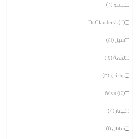
بيسو (6)
Dr.Clauders's (2)
سيزر (41)
لقمة (14)
بوتشرز (3)
felyn (14)
بيفار (5)
سانال (1)