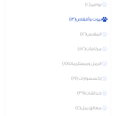
نوافير(10)
بيوت وأقفاص(13)
الملابس(12)
مكافآت(52)
الرمل ومستلزماته(8)
إكسسوارات (19)
خداشات(39)
معالق رمل(4)