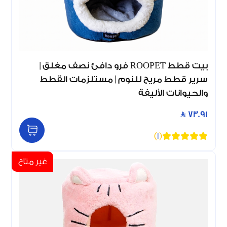
بيت قطط ROOPET فرو دافئ نصف مغلق |
سرير قطط مريح للنوم | مستلزمات القطط
والحيوانات الأليفة
73.91
)
1
(
غير متاح