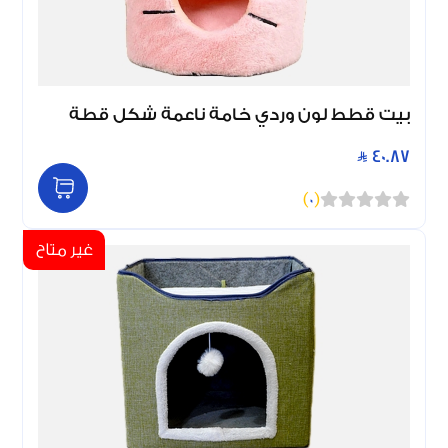
بيت قطط لون وردي خامة ناعمة شكل قطة
40.87
)
0
(
غير متاح