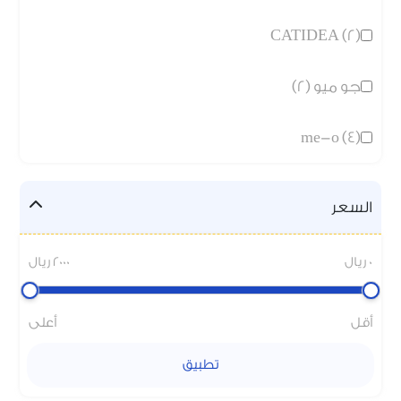
CATIDEA (2)
جو ميو (2)
me-o (4)
السعر
0 ريال
2000 ريال
أقل
أعلى
تطبيق