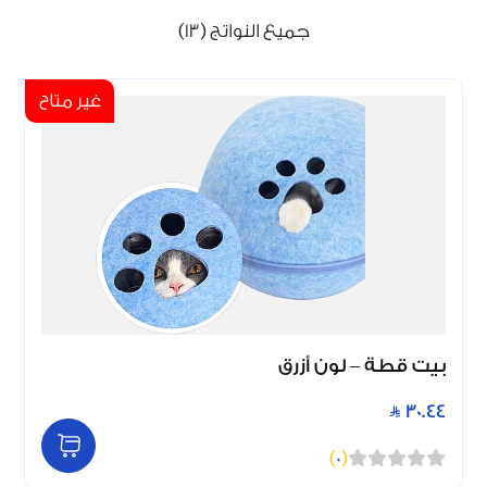
جميع النواتج (13)
غير متاح
بيت قطة – لون أزرق
30.44
)
0
(