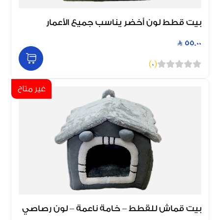
بيت قطط لون أخضر يناسب جميع الأعمار
55.00
)
0
(
غير متاح
بيت قماش للقطط – خامة ناعمة – لون رصاصي