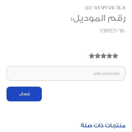
6186325706408 (11)
رقم الموديل:
YBPET-640
إرسال
منتجات ذات صلة