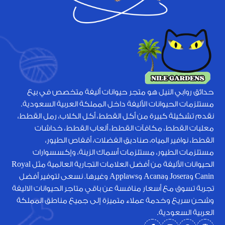
حدائق روابي النيل هو متجر حيوانات أليفة متخصص في بيع
مستلزمات الحيوانات الأليفة داخل المملكة العربية السعودية.
نقدم تشكيلة كبيرة من أكل القطط، أكل الكلاب، رمل القطط،
معلبات القطط، مكافآت القطط، ألعاب القطط، خداشات
القطط، نوافير المياه، صناديق الفضلات، أقفاص الطيور،
مستلزمات الطيور، مستلزمات أسماك الزينة، وإكسسوارات
الحيوانات الأليفة من أفضل العلامات التجارية العالمية مثل Royal
Canin وJosera وAcana وApplaws وغيرها. نسعى لتوفير أفضل
تجربة تسوق مع أسعار منافسة عن باقي متاجر الحيوانات الاليفة
وشحن سريع وخدمة عملاء متميزة إلى جميع مناطق المملكة
العربية السعودية.