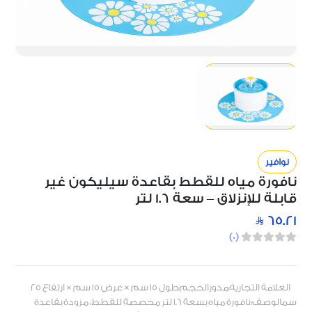
نوافير
نافورة مياه للقطط بقاعدة سيليكون غير
قابلة للإنزلاق – سعة 1.6 لتر
65.21
)
0
(
العلامة التجارية:مدورالحجم:طول 15 سم × عرض 15 سم × ارتفاع 25
سمالوصف:نافورة مياه بسعة 1.6 لتر مخصصة للقطط، مزودة بقاعدة