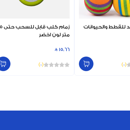
د للقطط والحيوانات
زمام كلب قابل للسحب حتى
متر لون اخضر
15.66
)
0
(
)
0
(