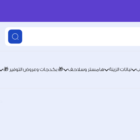
ب
نباتات الزينة
هامستر وسلاحف
🎁 بكدجات وعروض التوفير 🎁