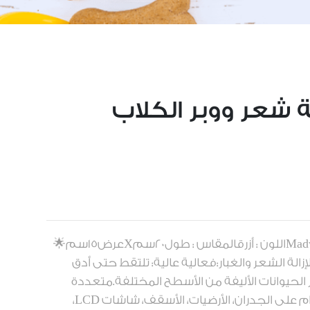
ة شعر ووبر الكلاب
العلامة التجارية : مدور - Madwarاللون : أزرقالمقاس : طول20سمXعرض15سم🌟
زالة الشعر والغبار:فعالية عالية: تلتقط حتى أدق
عر الحيوانات الأليفة من الأسطح المختلفة.متعددة
الاستخدامات: مثالية للاستخدام على الجدران، الأرضيات، الأسقف، شاشات LCD،