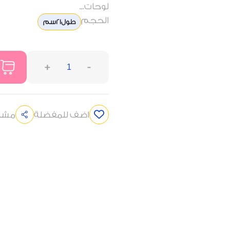
لوحات...
الحجم
طول21سم
+
-
اضف للمفضلة
مشار