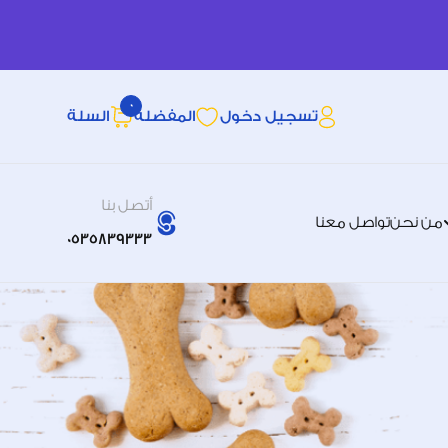
0
تسجيل دخول
المفضله
السلة
أتصل بنا
من نحن
تواصل معنا
0535839333