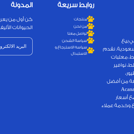
روابط سريعة
المدونة
كن أول من يعر
منتجات
من نحن
الحيوانات الأليفة
تواصل معنا
ي بيع
سياسة الشحن
سياسه الاسترجاع و
لسعودية. نقدم
الاستبدال
ط، معلبات
، نوافير
ور،
يفة من أفضل
لامات التجارية العالمية مثل Royal Canin وJosera وAcana
مع أسعار
ع وخدمة عملاء