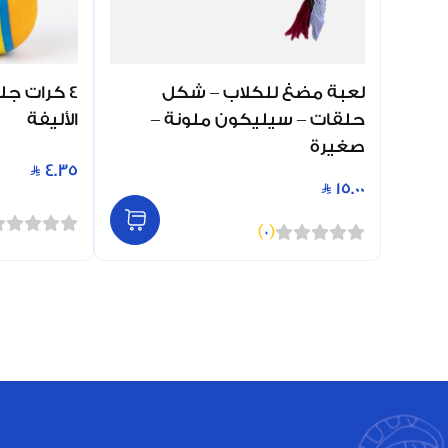
لعبة مضغ للكلاب – شكل
4 كرات جل
حلقات – سيليكون ملونة –
الأليفة
صغيرة
4.35
15.00
)
0
(