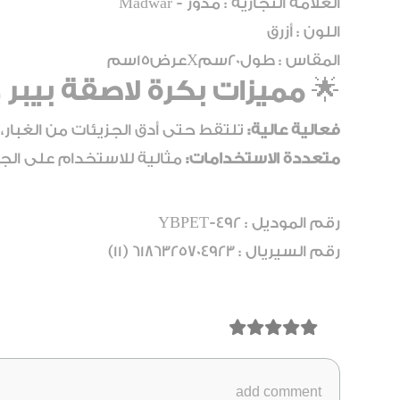
العلامة التجارية : مدور - Madwar
اللون : أزرق
المقاس : طول20سمXعرض15سم
🌟
مميزات بكرة لاصقة بيبر ه
فعالية عالية:
تلتقط حتى أدق الجزيئات من الغبار، ا
متعددة الاستخدامات:
مثالية للاستخدام على الجدران، الأرضيات، الأس
رقم الموديل : YBPET-492
رقم السيريال : 6186325704923 (11)