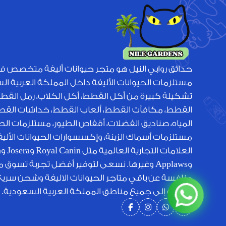
حدائق روابي النيل هو متجر حيوانات أليفة متخصص ف
مستلزمات الحيوانات الأليفة داخل المملكة العربية ا
تشكيلة كبيرة من أكل القطط، أكل الكلاب، رمل القط
القطط، مكافآت القطط، ألعاب القطط، خداشات القطط
المياه، صناديق الفضلات، أقفاص الطيور، مستلزمات الطي
مستلزمات أسماك الزينة، وإكسسوارات الحيوانات الأل
الع
وApplaws وغيرها. نسعى لتوفير أفضل تجربة تسوق 
منافسة عن باقي متاجر الحيوانات الاليفة وشحن سري
متميزة إلى جميع مناطق المملكة العربية السعودية.