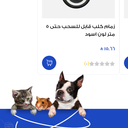
 5
زمام كلب قابل للسحب حتى 5
متر لون اسود
15.66
)
0
(