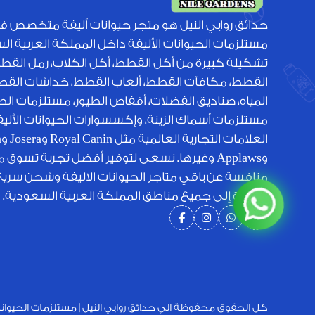
حدائق روابي النيل هو متجر حيوانات أليفة متخصص ف
مستلزمات الحيوانات الأليفة داخل المملكة العربية ا
تشكيلة كبيرة من أكل القطط، أكل الكلاب، رمل القط
القطط، مكافآت القطط، ألعاب القطط، خداشات القطط
المياه، صناديق الفضلات، أقفاص الطيور، مستلزمات الطي
مستلزمات أسماك الزينة، وإكسسوارات الحيوانات الأل
الع
وApplaws وغيرها. نسعى لتوفير أفضل تجربة تسوق 
منافسة عن باقي متاجر الحيوانات الاليفة وشحن سري
متميزة إلى جميع مناطق المملكة العربية السعودية.
كل الحقوق محفوظة الي حدائق روابي النيل | مستلزمات الحيوانات الأ