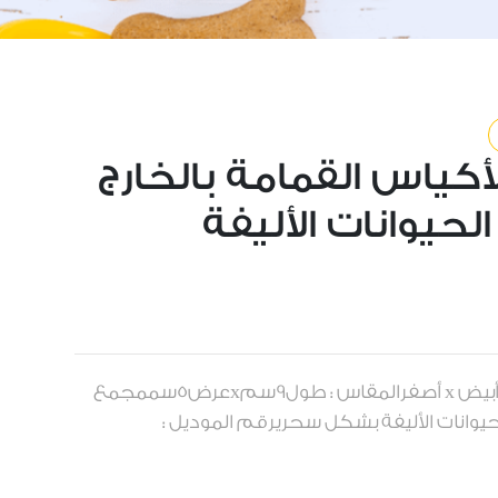
كياس القمامة بالخارج
حيوانات الأليفة
العلامة التجارية : Fidaاللون : أبيض x أصفرالمقاس : طول9سمxعرض5سممجمع
حيوانات الأليفة بشكل سحريرقم الموديل :