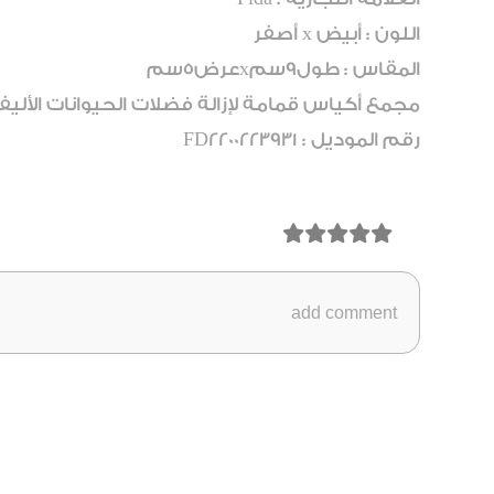
اللون : أبيض x أصفر
المقاس : طول9سمxعرض5سم
مجمع أكياس قمامة لإزالة فضلات الحيوانات الأ
رقم الموديل : FD2200223931