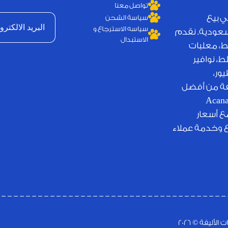
تواصل معنا
ي بيع
سياسة الشحن
سياسه الاسترجاع و
لسعودية. نقدم
الاستبدال
ط، معلبات
، نوافير
ور،
يفة من أفضل
لامات التجارية العالمية مثل Royal Canin وJosera وAcana
مع أسعار
ع وخدمة عملاء
ليفة © 2026