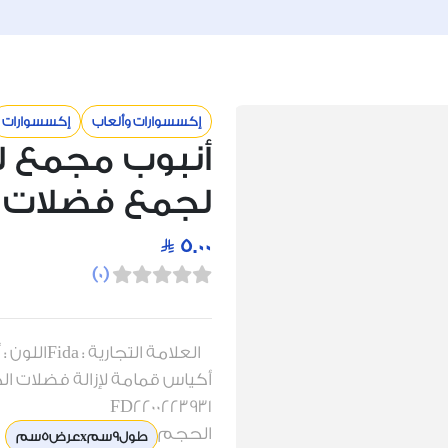
إكسسوارات وألعاب
إكسسوارات
أنبوب مجمع لأ
لجمع فضلات ال
5.00
)
0
(
أكياس قمامة لإزالة فضلات ال
FD2200223931
الحجم
طول9سمxعرض5سم