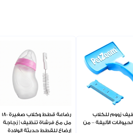
يف زووم للكلاب
رضاعة قطط وكلاب صغيرة 180
حيوانات الأليفة – من
مل مع فرشاة تنظيف | زجاجة
إرضاع للقطط حديثة الولادة