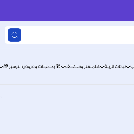
ب
نباتات الزينة
هامستر وسلاحف
🎁 بكدجات وعروض التوفير 🎁