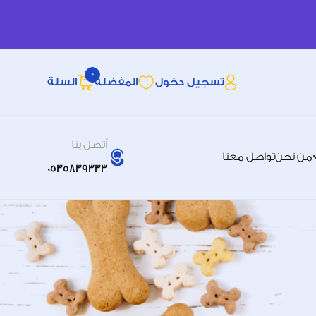
0
تسجيل دخول
المفضله
السلة
أتصل بنا
من نحن
تواصل معنا
0535839333