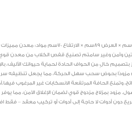
اسم العلامة التجارية: مدور أبعاد المنتج الطول 58
ق متين وآمن وغير سامتم تصنيع قفص الكلاب من معدن قو
ز بتصميم خالٍ من الحواف الحادة لحماية حيوانك الأليف،
ائح، وتمنع الحافة المرتفعة الانسكابات غير المرغوب فيها
. مزود بمزلاج مزدوج قوي لضمان الإغلاق الآمن، مما يوفر بي
ريع دون أدوات لا حاجة إلى أدوات أو تركيب معقد – فقط ا