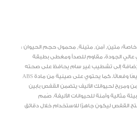
سم × العرض 89سم × الارتفاع 70سم مواد: معدن مميزات خاصة: متين, آمن, متينة, محمول حجم الحيوان :
ي عالي الجودة، مقاوم للصدأ ومغطى بطبقة
 بالإضافة إلى تشطيب غير سام يحافظ على صحته
عند اللعق أو المضغ.سهولة التنظيف يأتي القفص مزودًا بحوض سحب سهل الحركة، مما يجعل تنظيفه سريعًا وفعالًا. كما يحتوي على صينية من مادة ABS
.آمن ومريح لحيوانك الأليف يتضمن القفص بابين
ئة مثالية وآمنة للحيوانات الأليفة. صُمم
فتح القفص ليكون جاهزًا للاستخدام خلال دقائق