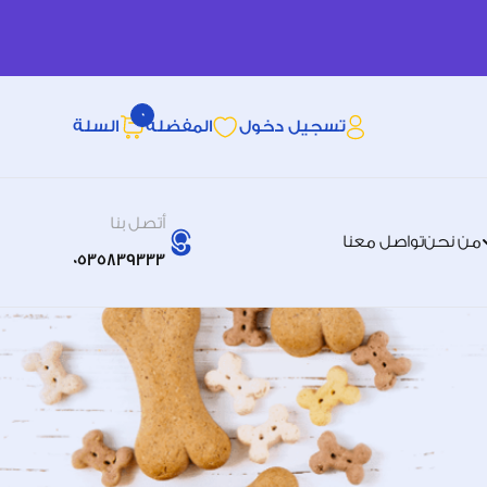
0
تسجيل دخول
المفضله
السلة
أتصل بنا
من نحن
تواصل معنا
0535839333