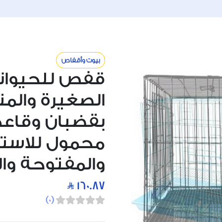
بيوت وأقفاص
قفص للحيوانات
الصغيرة والم
بقضبان وقاعد
محمول للاستخ
والمفتوحة وا
160.87
)
0
(