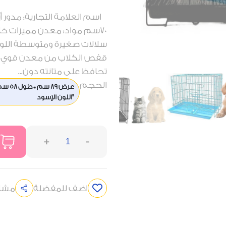
70سم مواد: معدن مميزات خا
سلالات صغيرة ومتوسطة اللون :
قفص الكلاب من معدن قوي عا
تحافظ على متانته دون...
الحجم
"اللون الإسود
+
-
اضف للمفضلة
مشار