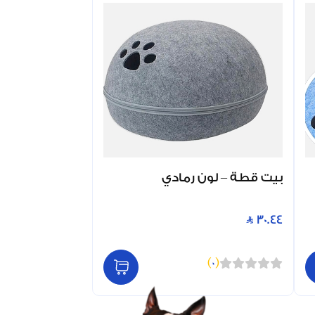
بيت قطة – لون رمادي
30.44
)
0
(