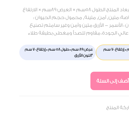
اسم العلامة التجارية: مدور أبعاد المنتج الطول 58سم × العرض 89سم × الارتفاع
صة: متين, آمن, متينة, محمول حجم الحيوان :
 الأسمر - الأزرق متين وآمن وغير سامتم تصنيع
لي الجودة، مقاوم للصدأ ومغطى بطبقة طلاء
عرض 89 سم * طول 58 سم * إرتفاع 70 سم
عرض 89 سم * طول 58 سم * إرتفاع 70 سم
"اللون الأزرق
أضف إلى السلة
كة المنتج