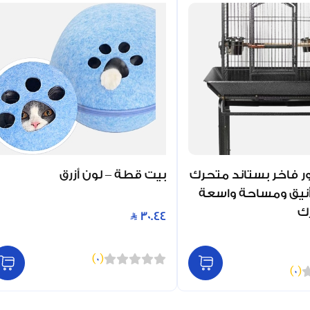
فاخر بستاند متحرك
بيت قطة – لون أزرق
نيق ومساحة واسعة
رك
30.44
)
0
(
)
0
(