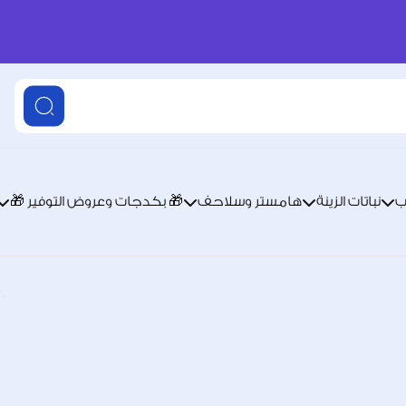
ب
نباتات الزينة
هامستر وسلاحف
🎁 بكدجات وعروض التوفير 🎁