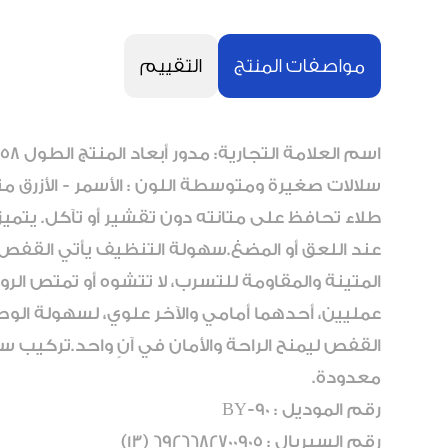
مواصفات المنتج
التقييم
سلالات صغيرة ومتوسطة اللون : الأسمر - الأزر
طلاء تحافظ على متانته دون تقشير أو تآكل. يتمي
المتينة والمقاومة للتسرب، لا تتشوه أو تمتص الرو
عمليين، أحدهما أمامي والآخر علوي، لسهولة الوصول
القفص ليمنح الراحة والأمان في آنٍ واحد.تركيب س
معدودة.
رقم الموديل : BY-90
رقم السيريال : 6926682700905 (13)