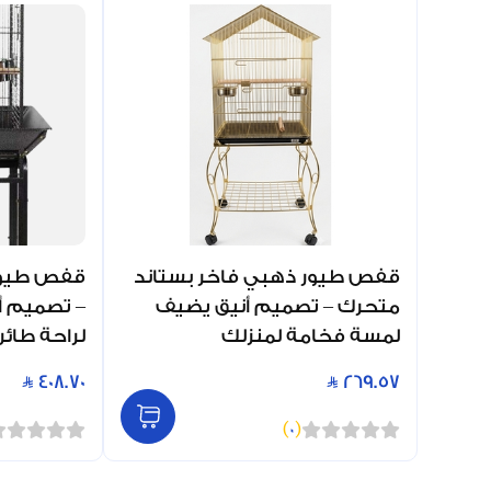
قفص طيور ذهبي فاخر بستاند
قفص طيور 
متحرك – تصميم أنيق يضيف
– تصميم أ
لمسة فخامة لمنزلك
لراحة طائ
408.70
269.57
)
0
(