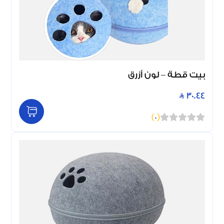
بيت قطة – لون أزرق
30.44
)
0
(