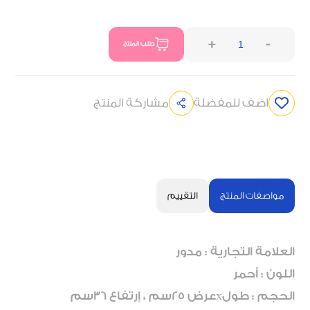
+
-
طلب المنتج
اضف للمفضلة
مشاركة المنتج
مواصفات المنتج
التقييم
العلامة التجارية : مدور
اللون : أحمر
الحجم : طولxعرض 25سم ، إرتفاع 36سم