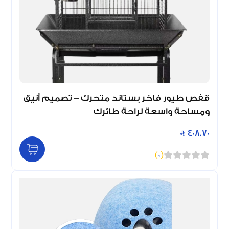
قفص طيور فاخر بستاند متحرك – تصميم أنيق
ومساحة واسعة لراحة طائرك
408.70
)
0
(