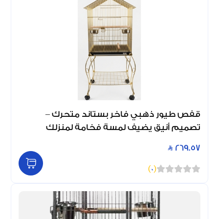
قفص طيور ذهبي فاخر بستاند متحرك –
تصميم أنيق يضيف لمسة فخامة لمنزلك
269.57
)
0
(