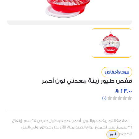
بيوت وأقفاص
قفص طيور زينة معدني لون أحمر
23.00
)
0
(
العلامة التجارية : مدوراللون : أحمرالحجم : طولxعرض 25سم ، إرتفاع
36سممناسب لجميع أنواع الطيورمتاح الآن لدى حدائق روابي النيل
الحجم
أحمر