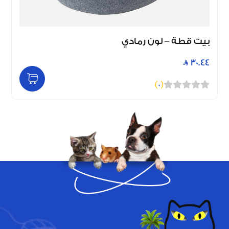
بيت قطة – لون رمادي
30.44
)
0
(