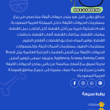
حدائق روابي النيل هو متجر حيوانات أليفة متخصص في بيع
مستلزمات الحيوانات الأليفة داخل المملكة العربية السعودية.
نقدم تشكيلة كبيرة من أكل القطط، أكل الكلاب، رمل القطط،
معلبات القطط، مكافآت القطط، ألعاب القطط، خداشات
القطط، نوافير المياه، صناديق الفضلات، أقفاص الطيور،
مستلزمات الطيور، مستلزمات أسماك الزينة، وإكسسوارات
الحيوانات الأليفة من أفضل العلامات التجارية العالمية مثل Royal
Canin وJosera وAcana وApplaws وغيرها. نسعى لتوفير أفضل
تجربة تسوق مع أسعار منافسة عن باقي متاجر الحيوانات الاليفة
وشحن سريع وخدمة عملاء متميزة إلى جميع مناطق المملكة
العربية السعودية.
روابط سريعة
منتجات