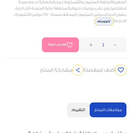
الصغيرةالنكهة: السلمون والأرزمكونات مختارة بعناية لدعم صحة
قطتك:يحتوي على بروتينات حيوانية مجففة عالية الجودة، الأرز، الذرة،
دهون الدجاج، بروتين السلمون المجفف بنسبة 20%، بروتين الأنشوجة...
الحجم
2كيلوجرام
+
-
أضف إلى السلة
اضف للمفضلة
مشاركة المنتج
مواصفات المنتج
التقييم