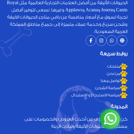
الحيوانات الأليفة من أفضل العلامات التجارية العالمية مثل Royal
Canin وJosera وAcana وApplaws وغيرها. نسعى لتوفير أفضل
تجربة تسوق مع أسعار منافسة عن باقي متاجر الحيوانات الاليفة
وشحن سريع وخدمة عملاء متميزة إلى جميع مناطق المملكة
العربية السعودية.
روابط سريعة
منتجات
من نحن
تواصل معنا
سياسة الشحن
سياسه الاسترجاع و الاستبدال
المدونة
كن أول من يعرف عن أحدث العروض والخصومات على
مستلزمات الحيوانات الأليفة ونباتات الزينة