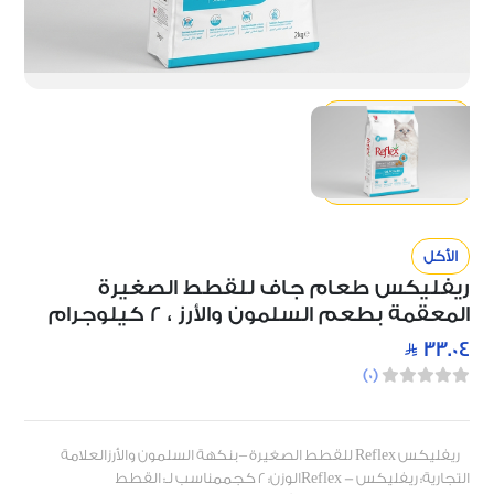
الأكل
ريفليكس طعام جاف للقطط الصغيرة
المعقمة بطعم السلمون والأرز ، 2 كيلوجرام
33.04
)
0
(
ريفليكس Reflex للقطط الصغيرة – بنكهة السلمون والأرزالعلامة
التجارية: ريفليكس - Reflexالوزن: 2 كجممناسب لـ: القطط