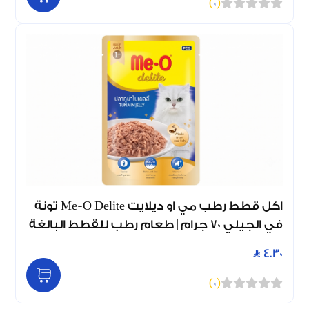
)
0
(
اكل قطط رطب مي او ديلايت Me-O Delite تونة
في الجيلي 70 جرام | طعام رطب للقطط البالغة
4.30
)
0
(