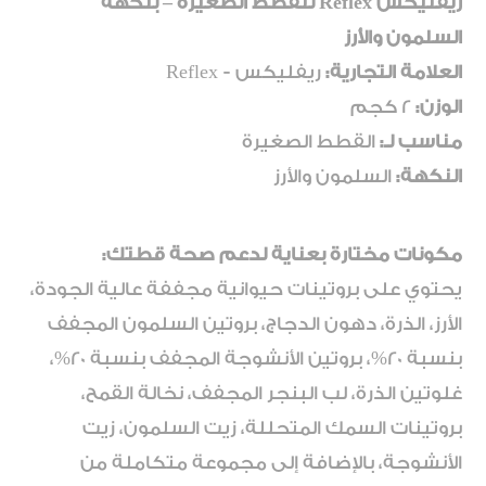
ريفليكس Reflex للقطط الصغيرة – بنكهة
السلمون والأرز
العلامة التجارية:
ريفليكس - Reflex
الوزن:
2 كجم
مناسب لـ:
القطط الصغيرة
النكهة:
السلمون والأرز
مكونات مختارة بعناية لدعم صحة قطتك:
يحتوي على بروتينات حيوانية مجففة عالية الجودة،
الأرز، الذرة، دهون الدجاج، بروتين السلمون المجفف
بنسبة 20%، بروتين الأنشوجة المجفف بنسبة 20%،
غلوتين الذرة، لب البنجر المجفف، نخالة القمح،
بروتينات السمك المتحللة، زيت السلمون، زيت
الأنشوجة، بالإضافة إلى مجموعة متكاملة من