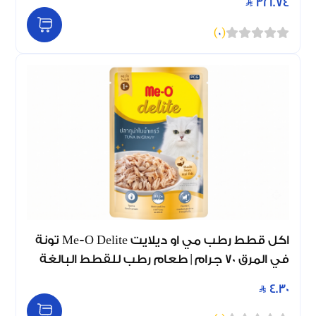
321.74
)
0
(
اكل قطط رطب مي او ديلايت Me-O Delite تونة
في المرق 70 جرام | طعام رطب للقطط البالغة
4.30