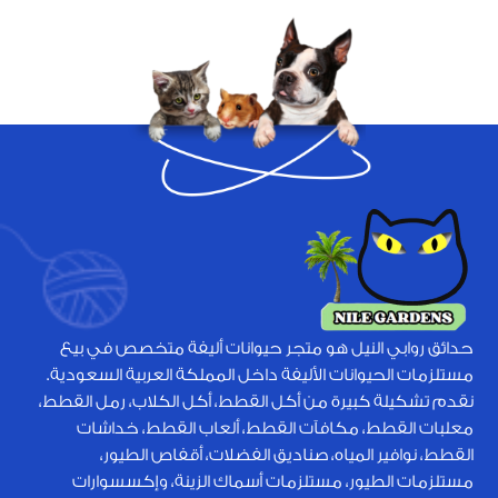
حدائق روابي النيل هو متجر حيوانات أليفة متخصص في بيع
مستلزمات الحيوانات الأليفة داخل المملكة العربية السعودية.
نقدم تشكيلة كبيرة من أكل القطط، أكل الكلاب، رمل القطط،
معلبات القطط، مكافآت القطط، ألعاب القطط، خداشات
القطط، نوافير المياه، صناديق الفضلات، أقفاص الطيور،
مستلزمات الطيور، مستلزمات أسماك الزينة، وإكسسوارات