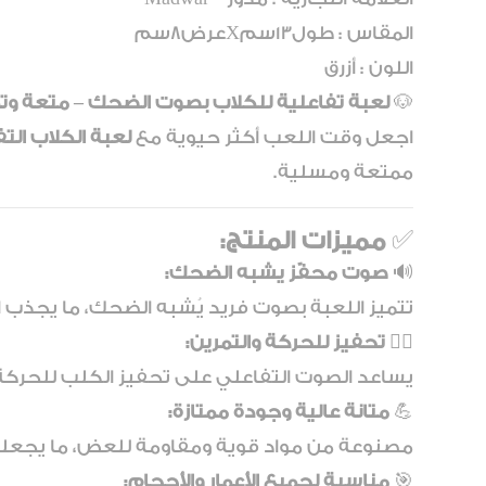
المقاس : طول13سمXعرض8سم
اللون : أزرق
🐶
لعبة تفاعلية للكلاب بصوت الضحك – متعة وتما
اجعل وقت اللعب أكثر حيوية مع
لعبة الكلاب ال
ممتعة ومسلية.
✅
مميزات المنتج:
🔊
صوت محفّز يشبه الضحك:
تتميز اللعبة بصوت فريد يُشبه الضحك، ما يجذب ا
🏃‍♂️
تحفيز للحركة والتمرين:
يساعد الصوت التفاعلي على تحفيز الكلب للحركة، م
💪
متانة عالية وجودة ممتازة:
مصنوعة من مواد قوية ومقاومة للعض، ما يجعله
🎯
مناسبة لجميع الأعمار والأحجام: