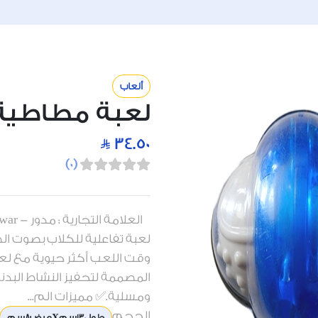
ألعاب
لعبة مطاطية 
34.50
)
0
(
لعبة تفاعلية للكلاب بصوت ال
وقت اللعب أكثر حيوية مع لعب
المصممة لتحفيز النشاط البدن
ومسلية.✅ مميزات الم...
الحجم
طول13سمXعرض8سم