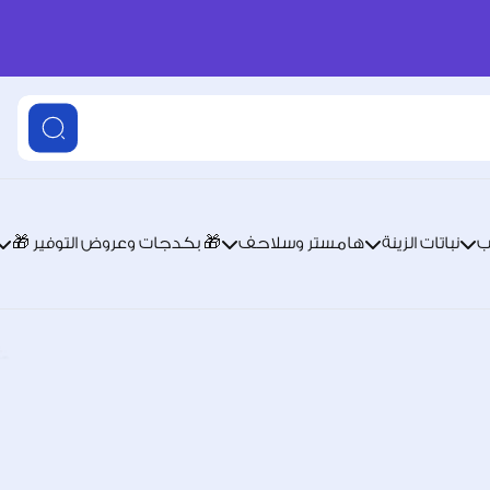
ب
نباتات الزينة
هامستر وسلاحف
🎁 بكدجات وعروض التوفير 🎁