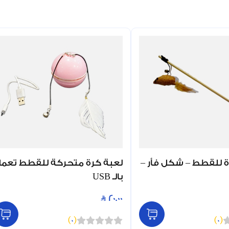
ة للقطط – شكل فأر –
لعبة كرة متحركة للقطط تعم
بالـ USB
20.00
)
0
(
)
0
(