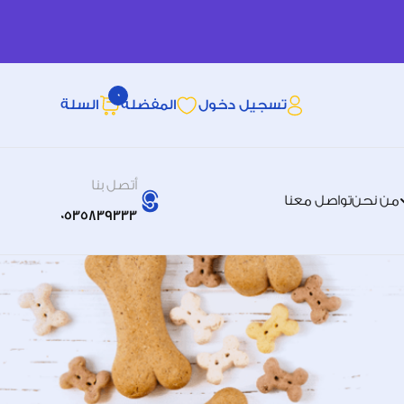
0
تسجيل دخول
المفضله
السلة
أتصل بنا
من نحن
تواصل معنا
0535839333