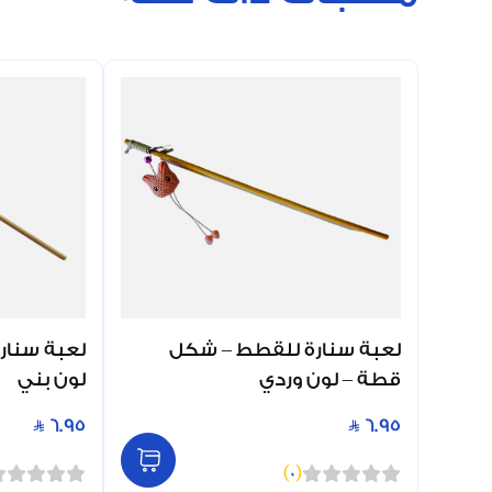
لعبة سنارة للقطط – شكل
لعبة سنار
قطة – لون وردي
لون بني
6.95
6.95
)
0
(