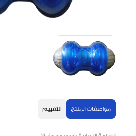
مواصفات المنتج
التقييم
العلامة التجارية : مدور - Madwar