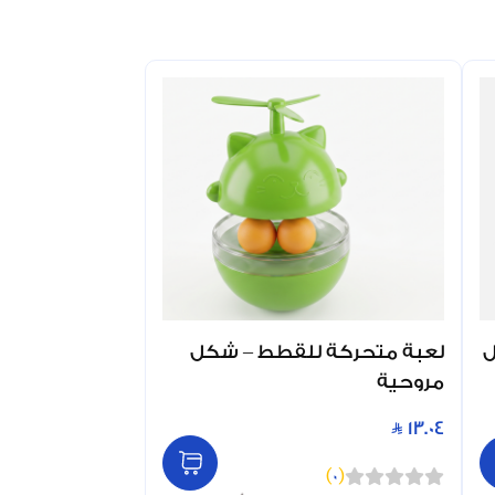
ل
لعبة متحركة للقطط – شكل
مروحية
13.04
)
0
(