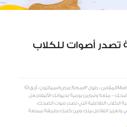
تصدر أصوات للكلاب
العلامة التجارية : مدور - Madwarالمقاس : طول13سمXعرض8سماللون : أزرق🐶
ضحك – متعة وتمارين يومية لحيوانك الأليفاجعل
ة الكلاب التفاعلية التي تصدر صوت الضحك،
ي وتعزيز التفاعل بينك وبين كلبك بطريقة ممتعة