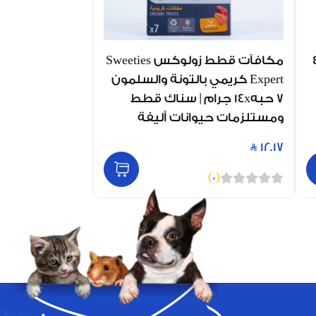
زولكس كريمي 4
مكافآت قطط زولوكس Sweeties
Expert كريمي بالتونة والسلمون
7 حبه14x جرام | سناك قطط
ومستلزمات حيوانات أليفة
12.17
)
0
(