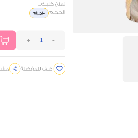
تمنح كلبك...
الحجم
100جرام
+
-
اضف للمفضلة
مشار