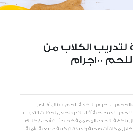
 لتدريب الكلاب من
100جرام
العلامة التجارية : سنال - snalالحجم : 100 جرام .النكهة : لحم . سنال أقراص
للحم – لذة صحية أثناء التدريباجعل لحظات التدريب
ل بنكهة اللحم ، المصممة خصيصًا لتشجيع كلبك
خلال مكافآت صحية ولذيذة. تركيبة طبيعية وآمنة