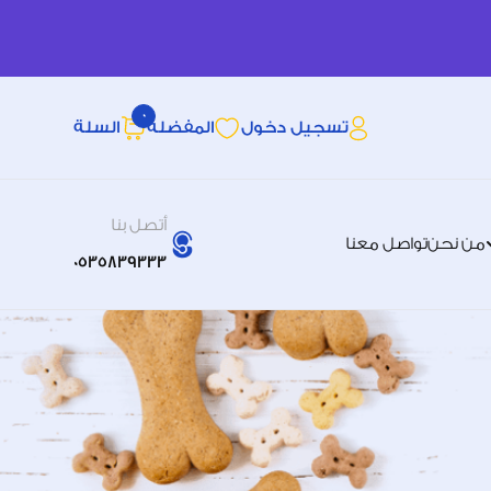
0
تسجيل دخول
المفضله
السلة
أتصل بنا
من نحن
تواصل معنا
0535839333