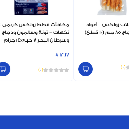
اب زولكس – أعواد
مكافآت قطط 
1 قطع)
نكهات – تونة وسالمون ودجاج
وسرطان البحر 7 حبه14x جرام
12.17
)
0
(
)
0
(