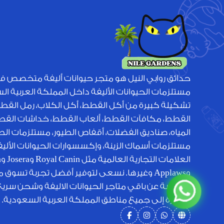
حدائق روابي النيل هو متجر حيوانات أليفة متخصص ف
مستلزمات الحيوانات الأليفة داخل المملكة العربية ا
تشكيلة كبيرة من أكل القطط، أكل الكلاب، رمل القط
القطط، مكافآت القطط، ألعاب القطط، خداشات القطط
المياه، صناديق الفضلات، أقفاص الطيور، مستلزمات الطي
مستلزمات أسماك الزينة، وإكسسوارات الحيوانات الأل
الع
وApplaws وغيرها. نسعى لتوفير أفضل تجربة تسوق 
منافسة عن باقي متاجر الحيوانات الاليفة وشحن سري
متميزة إلى جميع مناطق المملكة العربية السعودية.