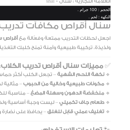
العلامة التجارية : سنال - snal
الحجم : 100 جرام .
النكهة : لحم .
سنال أقراص مكافآت تدريب ا
اجعل لحظات التدريب ممتعة وفعّالة مع
أقراص س
ولذيذة. تركيبة طبيعية وآمنة تمنح كلبك التغذية 
✅
مميزات سنال أقراص تدريب الكلاب
:
🔹
نكهة اللحم الشهية
– تجعل الكلب أكثر حماسًا
🔹
مكونات طبيعية وخالية من الحبوب
– مثالية 
🔹
منخفضة الدهون وسهلة المضغ
– مناسبة للكل
🔹
طعام جاف تكميلي
– ليست وجبة أساسية ولكن
🔹
تغليف عملي قابل للغلق
– يحافظ على نضارة و