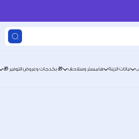
ب
نباتات الزينة
هامستر وسلاحف
🎁 بكدجات وعروض التوفير 🎁