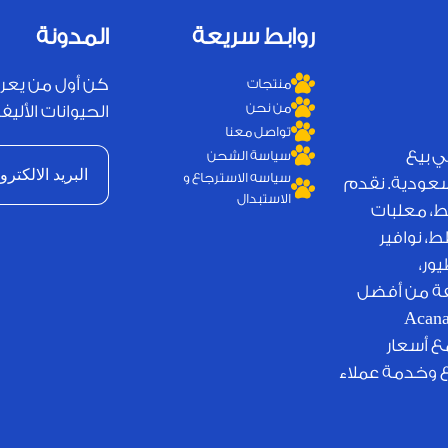
روابط سريعة
المدونة
كن أول من يعر
منتجات
من نحن
الحيوانات الأليفة
تواصل معنا
ي بيع
سياسة الشحن
سياسه الاسترجاع و
لسعودية. نقدم
الاستبدال
ط، معلبات
، نوافير
ور،
يفة من أفضل
لامات التجارية العالمية مثل Royal Canin وJosera وAcana
مع أسعار
ع وخدمة عملاء