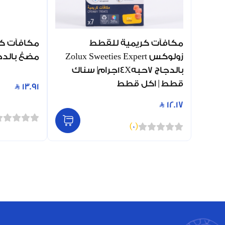
مكافآت كريمية للقطط
مكافآت كل
زولوكس Zolux Sweeties Expert
مضغ بالدجاج 85 جم (0
بالدجاج 7حبه14Xجرام| سناك
قطط | اكل قطط
13.91
12.17
)
0
(