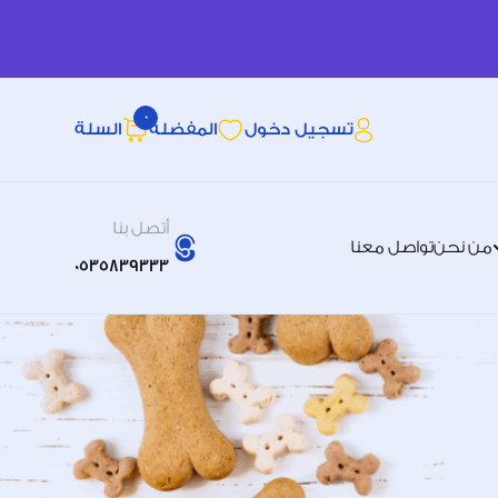
0
تسجيل دخول
المفضله
السلة
أتصل بنا
من نحن
تواصل معنا
0535839333