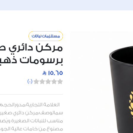
مستلزمات نباتات
مركن دائري ص
برسومات ذهب
15.65
)
0
(
سمالوصف:مركن دائري صغير بل
مناسب للنباتات الصغيرة ويُض
مصنوع من خامات عالية الجود