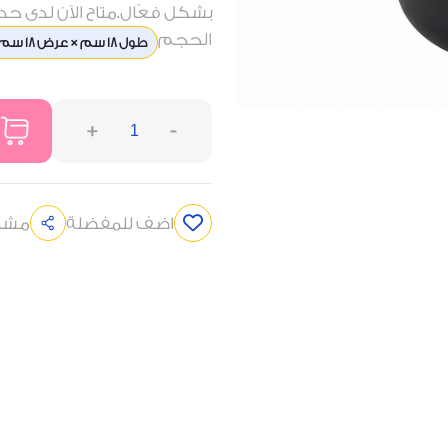
بشكل فعّال.متاح الآن لدى حدائق
الحجم
طول 18 سم × عرض 18 سم × ارتفاع 14 سم
+
-
اضف للمفضلة
مشار