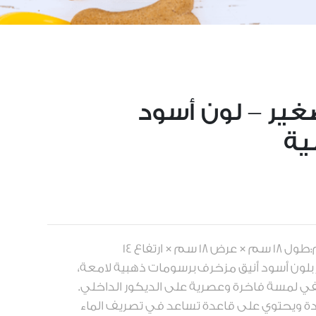
غير – لون أسود
ية
العلامة التجارية:مدورالحجم:طول 18 سم × عرض 18 سم × ارتفاع 14
ون أسود أنيق مزخرف برسومات ذهبية لامعة،
في لمسة فاخرة وعصرية على الديكور الداخلي.
ة ويحتوي على قاعدة تساعد في تصريف الماء