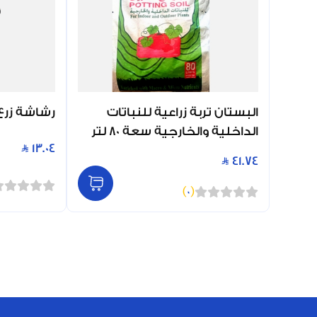
البستان تربة زراعية للنباتات
رشاشة زرع لون
الداخلية والخارجية سعة 80 لتر
13.04
41.74
)
0
(