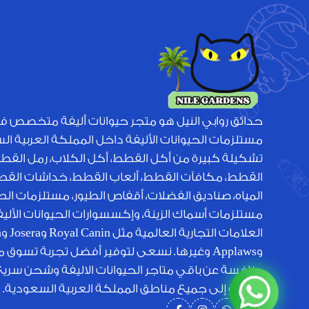
حدائق روابي النيل هو متجر حيوانات أليفة متخصص ف
مستلزمات الحيوانات الأليفة داخل المملكة العربية ا
تشكيلة كبيرة من أكل القطط، أكل الكلاب، رمل القط
القطط، مكافآت القطط، ألعاب القطط، خداشات القطط
المياه، صناديق الفضلات، أقفاص الطيور، مستلزمات الطي
مستلزمات أسماك الزينة، وإكسسوارات الحيوانات الأل
الع
وApplaws وغيرها. نسعى لتوفير أفضل تجربة تسوق 
منافسة عن باقي متاجر الحيوانات الاليفة وشحن سري
متميزة إلى جميع مناطق المملكة العربية السعودية.