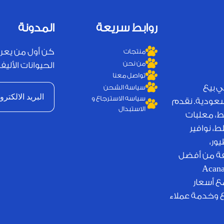
روابط سريعة
المدونة
كن أول من يعر
منتجات
من نحن
الحيوانات الأليفة
تواصل معنا
ي بيع
سياسة الشحن
سياسه الاسترجاع و
لسعودية. نقدم
الاستبدال
ط، معلبات
، نوافير
ور،
يفة من أفضل
لامات التجارية العالمية مثل Royal Canin وJosera وAcana
مع أسعار
ع وخدمة عملاء