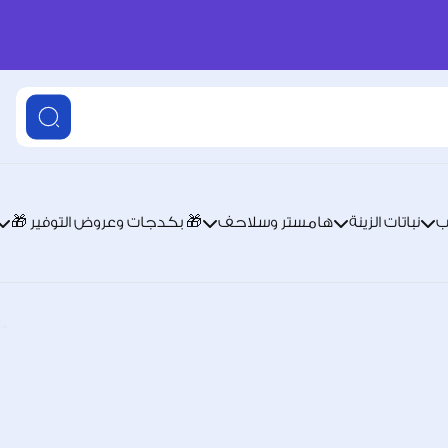
ب
نباتات الزينة
هامستر وسلاحف
🎁 بكدجات وعروض التوفير 🎁