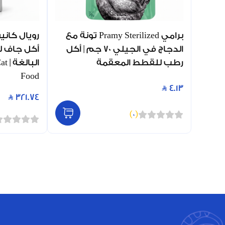
برامي Pramy Sterilized تونة مع
الدجاج في الجيلي 70 جم | أكل
أكل جاف ل
رطب للقطط المعقمة
الب
Food
4.13
321.74
)
0
(