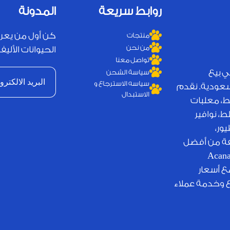
روابط سريعة
المدونة
كن أول من يعر
منتجات
من نحن
الحيوانات الأليفة
تواصل معنا
ي بيع
سياسة الشحن
سياسه الاسترجاع و
لسعودية. نقدم
الاستبدال
ط، معلبات
، نوافير
ور،
يفة من أفضل
لامات التجارية العالمية مثل Royal Canin وJosera وAcana
مع أسعار
ع وخدمة عملاء