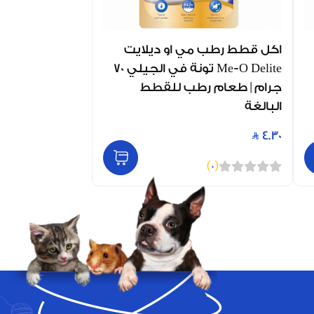
اكل قطط رطب مي او ديلايت
Me-O Delite تونة في الجيلي 70
جرام | طعام رطب للقطط
البالغة
4.30
)
0
(