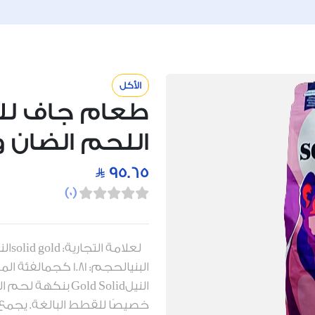
الأكل
اللحم الضان والأرز 
95.65
)
0
(
لعلا
البنيالحجم: 1.81 
النيلGold Solid 
خصيصًا للقطط البالغة. يجمع 