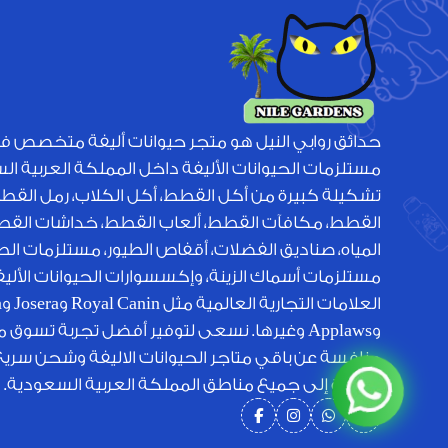
حدائق روابي النيل هو متجر حيوانات أليفة متخصص ف
مستلزمات الحيوانات الأليفة داخل المملكة العربية ا
تشكيلة كبيرة من أكل القطط، أكل الكلاب، رمل القط
القطط، مكافآت القطط، ألعاب القطط، خداشات القطط
المياه، صناديق الفضلات، أقفاص الطيور، مستلزمات الطي
مستلزمات أسماك الزينة، وإكسسوارات الحيوانات الأل
الع
وApplaws وغيرها. نسعى لتوفير أفضل تجربة تسوق 
منافسة عن باقي متاجر الحيوانات الاليفة وشحن سري
متميزة إلى جميع مناطق المملكة العربية السعودية.