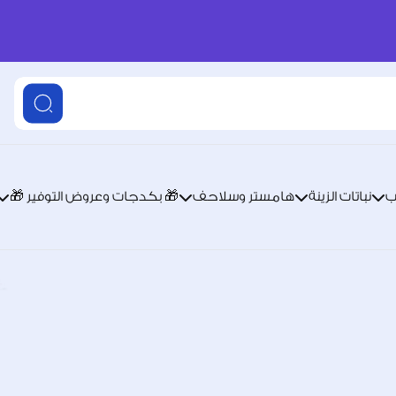
ب
نباتات الزينة
هامستر وسلاحف
🎁 بكدجات وعروض التوفير 🎁