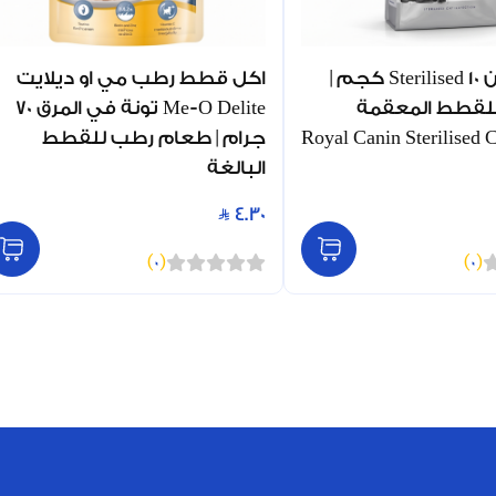
رويال كانين Sterilised 10 كجم |
اكل قطط رطب مي او ديلايت
لقطط المعقمة
Me-O Delite تونة في المرق 70
الغة | Royal Canin Sterilised Cat
جرام | طعام رطب للقطط
البالغة
4.30
)
0
(
)
0
(