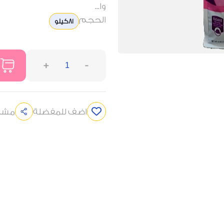
وا...
الحجم
81كيلو
+
-
اضف للمفضلة
مشار