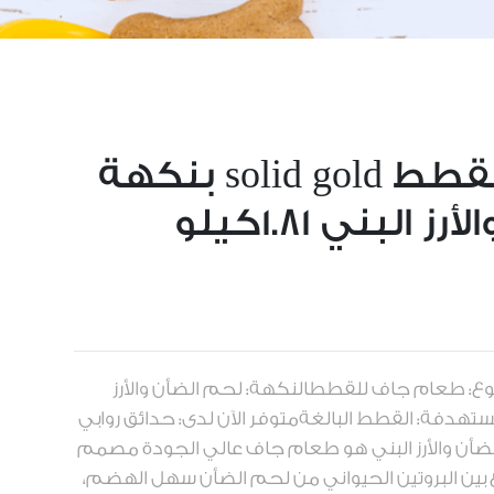
طعام جاف للقطط solid gold بنكهة
البني 1.81كيلو
مة التجارية: solid goldالنوع: طعام جاف للقططالنكهة: لحم الضأن والأرز
كجمالفئة المستهدفة: القطط البالغةمتوفر الآن لدى: حدائق روابي
بنكهة لحم الضأن والأرز البني هو طعام جاف عالي الجودة مصمم
بين البروتين الحيواني من لحم الضأن سهل الهضم،