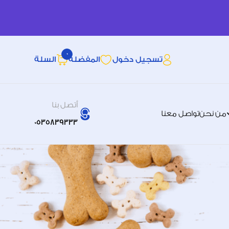
0
تسجيل دخول
المفضله
السلة
أتصل بنا
من نحن
تواصل معنا
0535839333