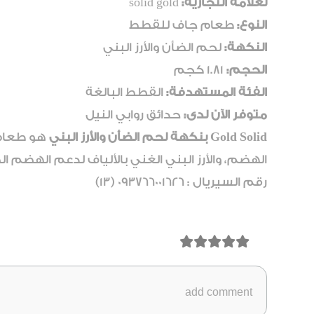
لعلامة التجارية:
solid gold
النوع:
طعام جاف للقطط
النكهة:
لحم الضأن والأرز البني
الحجم:
1.81 كجم
الفئة المستهدفة:
القطط البالغة
متوفر الآن لدى:
حدائق روابي النيل
Gold Solid بنكهة لحم الضأن والأرز البني
هو طعام 
الهضم، والأرز البني الغني بالألياف لدعم الهضم 
رقم السيريال : 093766001626 (13)