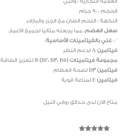
العلامة التجارية : وانبي
الحجم : 90 جرام
النكهة : اللحم الضان مع الجزر والبازلاء
سهل الهضم
، مما يجعله مثاليًا لجميع الأعمار.
✅
غني بالفيتامينات الأساسية
:
فيتامين A
لدعم النظر
مجموعة فيتامينات B (B2، B3، B5)
لتعزيز الطاقة 
فيتامين D3
لصحة العظام
فيتامين E
لمناعة قوية
متاح الآن لدى حدائق روابي النيل