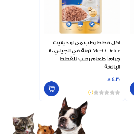
اكل قطط رطب مي او ديلايت
Me-O Delite تونة في الجيلي 70
جرام | طعام رطب للقطط
البالغة
4.30
)
0
(