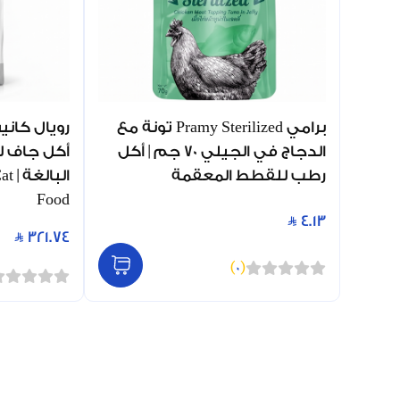
برامي Pramy Sterilized تونة مع
الدجاج في الجيلي 70 جم | أكل
أكل جاف ل
رطب للقطط المعقمة
الب
Food
4.13
321.74
)
0
(