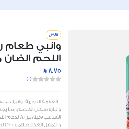
الأكل
وانبي طعام 
اللحم الضان مع ال
8.75
)
0
(
والبازلاءسهل الهضم، مما يجعله