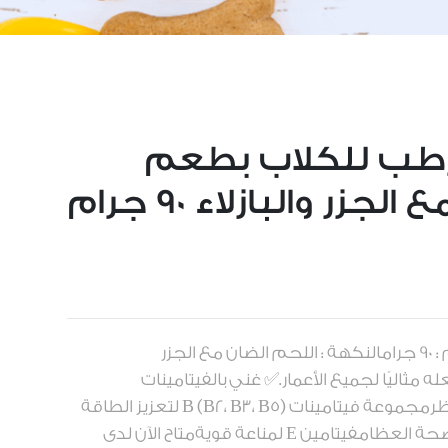
رطب للكلاب بطعم
جزر والبازلاء 90 جرام
العلامة التجارية : وانبيالحجم : 90 جرامالنكهة : اللحم الضان مع الجزر
 مثاليًا لجميع الأعمار.✅ غني بالفيتامينات
الأساسية:فيتامين A لدعم النظرمجموعة فيتامينات B (B2، B3، B5) لتعزيز الطاقة
والتمثيل الغذائيفيتامين D3 لصحة العظامفيتامين E لمناعة قويةمتاح الآن لدى