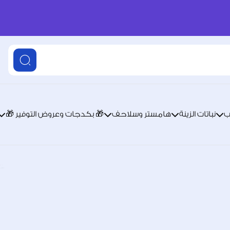
ب
نباتات الزينة
هامستر وسلاحف
🎁 بكدجات وعروض التوفير 🎁