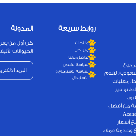
روابط سريعة
المدونة
كن أول من يعر
منتجات
من نحن
الحيوانات الأليفة
تواصل معنا
ي بيع
سياسة الشحن
سياسه الاسترجاع و
لسعودية. نقدم
الاستبدال
ط، معلبات
، نوافير
ور،
يفة من أفضل
لامات التجارية العالمية مثل Royal Canin وJosera وAcana
مع أسعار
ع وخدمة عملاء