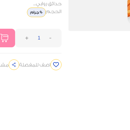
حدائق روابي...
الحجم
90 جرام
+
-
اضف للمفضلة
مشار