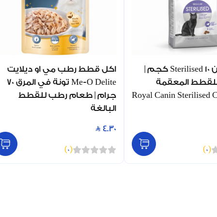
رويال كانين Sterilised 10 كجم |
اكل قطط رطب مي او ديلايت
لقطط المعقمة
Me-O Delite تونة في المرق 70
الغة | Royal Canin Sterilised Cat
جرام | طعام رطب للقطط
البالغة
4.30
)
0
(
)
0
(