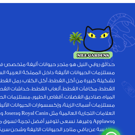
حدائق روابي النيل هو متجر حيوانات أليفة متخصص ف
مستلزمات الحيوانات الأليفة داخل المملكة العربية ا
تشكيلة كبيرة من أكل القطط، أكل الكلاب، رمل القط
القطط، مكافآت القطط، ألعاب القطط، خداشات القطط
المياه، صناديق الفضلات، أقفاص الطيور، مستلزمات الطي
مستلزمات أسماك الزينة، وإكسسوارات الحيوانات الأل
الع
وApplaws وغيرها. نسعى لتوفير أفضل تجربة تسوق 
منافسة عن باقي متاجر الحيوانات الاليفة وشحن سري