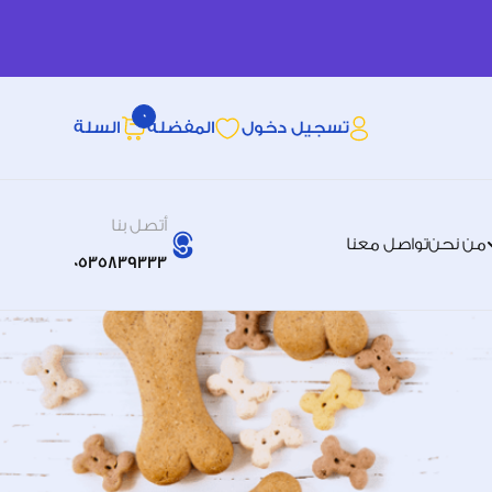
0
تسجيل دخول
المفضله
السلة
أتصل بنا
من نحن
تواصل معنا
0535839333