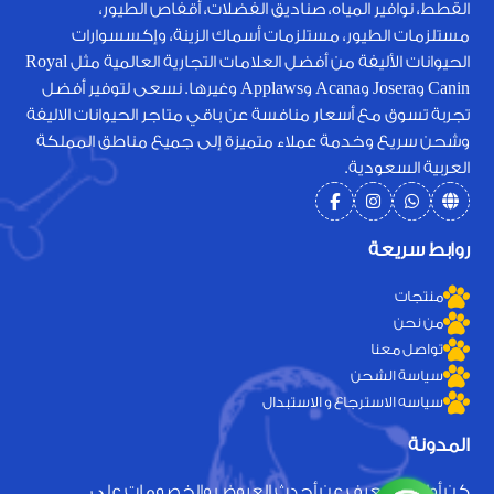
القطط، نوافير المياه، صناديق الفضلات، أقفاص الطيور،
مستلزمات الطيور، مستلزمات أسماك الزينة، وإكسسوارات
الحيوانات الأليفة من أفضل العلامات التجارية العالمية مثل Royal
Canin وJosera وAcana وApplaws وغيرها. نسعى لتوفير أفضل
تجربة تسوق مع أسعار منافسة عن باقي متاجر الحيوانات الاليفة
وشحن سريع وخدمة عملاء متميزة إلى جميع مناطق المملكة
العربية السعودية.
روابط سريعة
منتجات
من نحن
تواصل معنا
سياسة الشحن
سياسه الاسترجاع و الاستبدال
المدونة
كن أول من يعرف عن أحدث العروض والخصومات على