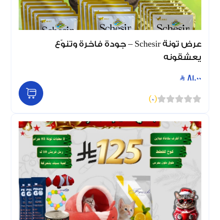
عرض تونة Schesir – جودة فاخرة وتنوّع
يعشقونه
81.00
)
0
(