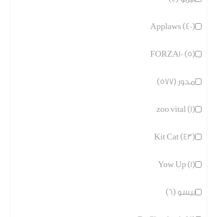
Applaws (40)
FORZA10 (5)
مدور (577)
zoo vital (1)
Kit Cat (43)
Yow Up (1)
بيسو (6)