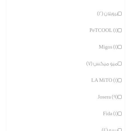
بروبلان (2)
PeTCOOL (1)
Migos (1)
ميو ميكس (7)
LA MiTO (1)
Josera (9)
Fida (1)
بيربو (4)