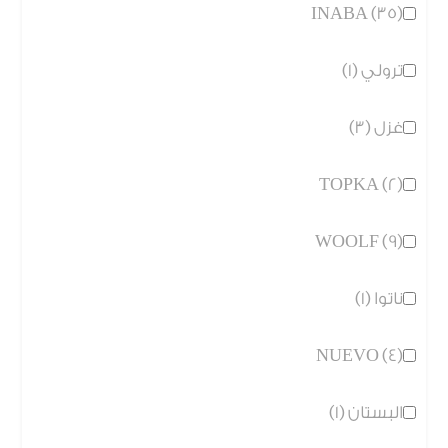
INABA (35)
ترولي (1)
غزل (3)
TOPKA (2)
WOOLF (9)
ناتوا (1)
NUEVO (4)
البستان (1)