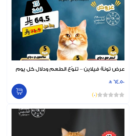
عرض تونة فيلاين – تنوّع الطعم ودلال كل يوم
64.50
)
0
(