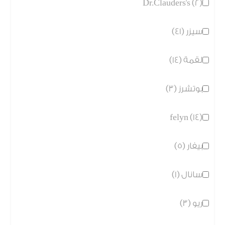
Dr.Clauders's (2)
سيزر (41)
لقمة (14)
بوتشرز (3)
felyn (14)
بيفار (5)
سانال (1)
ريو (3)