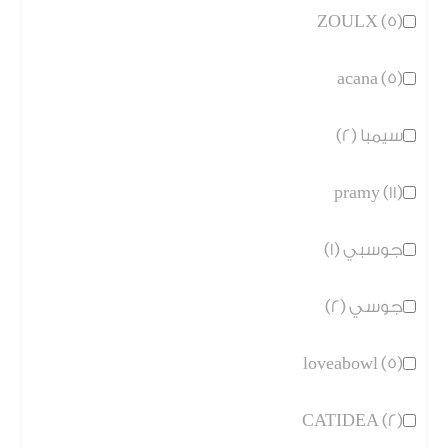
ZOULX (5)
acana (5)
سيمبا (2)
pramy (11)
جوسبي (1)
جوسي (2)
loveabowl (5)
CATIDEA (2)