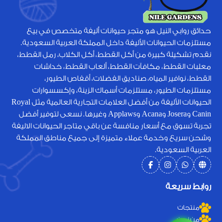
حدائق روابي النيل هو متجر حيوانات أليفة متخصص في بيع
مستلزمات الحيوانات الأليفة داخل المملكة العربية السعودية.
نقدم تشكيلة كبيرة من أكل القطط، أكل الكلاب، رمل القطط،
معلبات القطط، مكافآت القطط، ألعاب القطط، خداشات
القطط، نوافير المياه، صناديق الفضلات، أقفاص الطيور،
مستلزمات الطيور، مستلزمات أسماك الزينة، وإكسسوارات
الحيوانات الأليفة من أفضل العلامات التجارية العالمية مثل Royal
Canin وJosera وAcana وApplaws وغيرها. نسعى لتوفير أفضل
تجربة تسوق مع أسعار منافسة عن باقي متاجر الحيوانات الاليفة
وشحن سريع وخدمة عملاء متميزة إلى جميع مناطق المملكة
العربية السعودية.
روابط سريعة
منتجات
من نحن