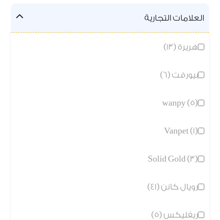
العلامات التجارية
هريرة (13)
بيورفت (6)
wanpy (5)
Vanpet (1)
Solid Gold (3)
رويال كانن (41)
ريفليكس (5)