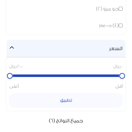
جو ميو (2)
me-o (4)
السعر
0 ريال
2000 ريال
أقل
أعلى
تطبيق
جميع النواتج (6)