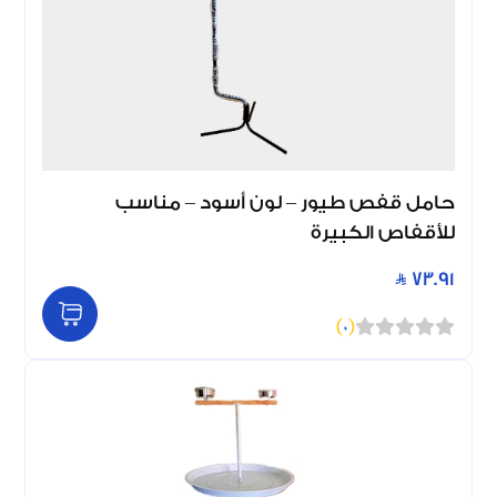
حامل قفص طيور – لون أسود – مناسب
للأقفاص الكبيرة
73.91
)
0
(