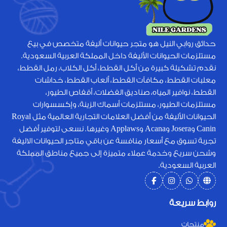
حدائق روابي النيل هو متجر حيوانات أليفة متخصص في بيع
مستلزمات الحيوانات الأليفة داخل المملكة العربية السعودية.
نقدم تشكيلة كبيرة من أكل القطط، أكل الكلاب، رمل القطط،
معلبات القطط، مكافآت القطط، ألعاب القطط، خداشات
القطط، نوافير المياه، صناديق الفضلات، أقفاص الطيور،
مستلزمات الطيور، مستلزمات أسماك الزينة، وإكسسوارات
الحيوانات الأليفة من أفضل العلامات التجارية العالمية مثل Royal
Canin وJosera وAcana وApplaws وغيرها. نسعى لتوفير أفضل
تجربة تسوق مع أسعار منافسة عن باقي متاجر الحيوانات الاليفة
وشحن سريع وخدمة عملاء متميزة إلى جميع مناطق المملكة
العربية السعودية.
روابط سريعة
منتجات