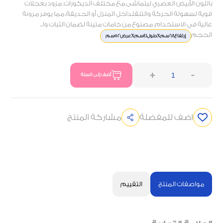
باللون الأبيض العصري ليتماشى مع مختلف الديكورات. مزود بعجلات
قوية لسهولة الحركة والتنقلداخل المنزل أو الحديقة، مما يوفر مرونة
عالية في الاستخدام. مصنوع من خامات متينة لضمان الثبات وا...
الحجم
إرتفاع68سمXطول41سمXعرض52سم
+
-
أضف إلى السلة
اضف للمفضلة
مشاركة المنتج
مواصفات المنتج
التقييم