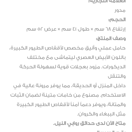
العلامة التجارية:
مدور
الحجم:
إرتفاع 68 سم × طول 41 سم × عرض 52 سم
وصف المنتج:
حامل عملي وأنيق مخصص لأقفاص الطيور الكبيرة،
باللون الأبيض العصري ليتماشى مع مختلف
الديكورات. مزود بعجلات قوية لسهولة الحركة
والتنقل
داخل المنزل أو الحديقة، مما يوفر مرونة عالية في
الاستخدام. مصنوع من خامات متينة لضمان الثبات
والمتانة، ويوفر دعماً آمناً لأقفاص الطيور الكبيرة
مثل الببغاء والكروان.
متاح الآن لدى حدائق روابي النيل.