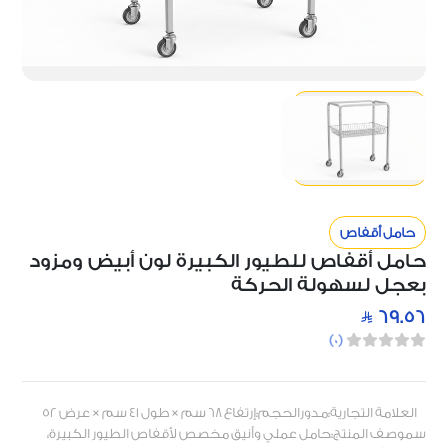
حامل أقفاص
حامل أقفاص للطيور الكبيرة لون أبيض ومزود
بعجل لسهولة الحركة
69.56
)
0
(
العلامة التجارية:مدورالحجم:إرتفاع 68 سم × طول 41 سم × عرض 52
سموصف المنتج:حامل عملي وأنيق مخصص لأقفاص الطيور الكبيرة،