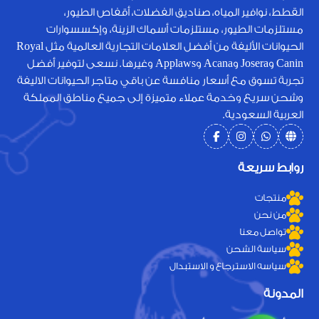
القطط، نوافير المياه، صناديق الفضلات، أقفاص الطيور،
مستلزمات الطيور، مستلزمات أسماك الزينة، وإكسسوارات
الحيوانات الأليفة من أفضل العلامات التجارية العالمية مثل Royal
Canin وJosera وAcana وApplaws وغيرها. نسعى لتوفير أفضل
تجربة تسوق مع أسعار منافسة عن باقي متاجر الحيوانات الاليفة
وشحن سريع وخدمة عملاء متميزة إلى جميع مناطق المملكة
العربية السعودية.
روابط سريعة
منتجات
من نحن
تواصل معنا
سياسة الشحن
سياسه الاسترجاع و الاستبدال
المدونة