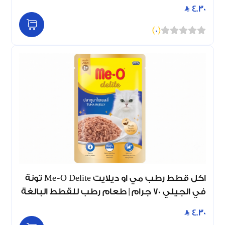
4.30
)
0
(
اكل قطط رطب مي او ديلايت Me-O Delite تونة
في الجيلي 70 جرام | طعام رطب للقطط البالغة
4.30