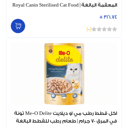
المعقمة البالغة | Royal Canin Sterilised Cat Food
321.74
)
0
(
اكل قطط رطب مي او ديلايت Me-O Delite تونة
في المرق 70 جرام | طعام رطب للقطط البالغة