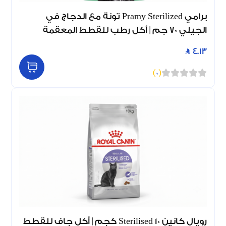
برامي Pramy Sterilized تونة مع الدجاج في
الجيلي 70 جم | أكل رطب للقطط المعقمة
4.13
)
0
(
رويال كانين Sterilised 10 كجم | أكل جاف للقطط