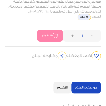
سوريمي (لحم بحري معالج يشبه لحم السلطعون). تركيبة مغذية
وسهلة الهضم، غنية بالبروتين، وتناسب القطط من مختلف الأعمار.متاح
الآن لدى حدائق روابي النيل.رقم السيريال : 800585275006...
الحجم
85 جرام
+
-
طلب المنتج
اضف للمفضلة
مشاركة المنتج
مواصفات المنتج
التقييم