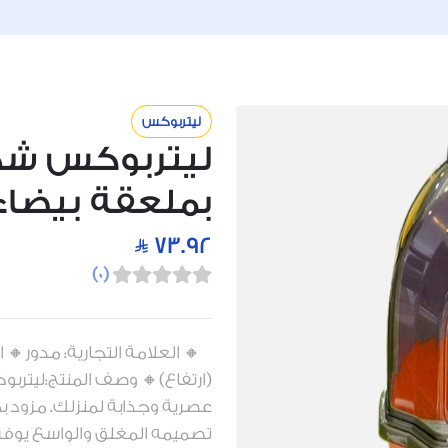
ليتربوكس
ليتربوكس شك
بملعقة بيضاء
73.92
)
0
(
(ارتفاع)🔸 وصف المنتج:ليتر
عصرية وجذابة لمنزلك. مزود ب
تصميمه المغلق والواسع يوفر