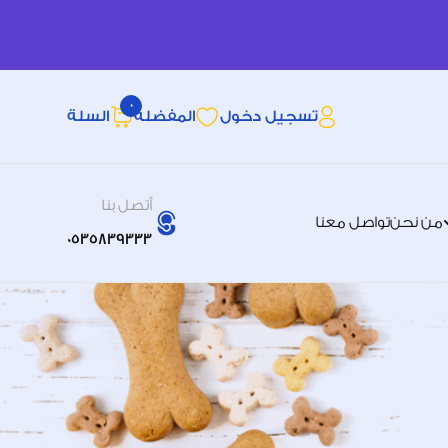
0
تسجيل دخول
المفضله
السلة
أتصل بنا
من نحن
تواصل معنا
0535839333