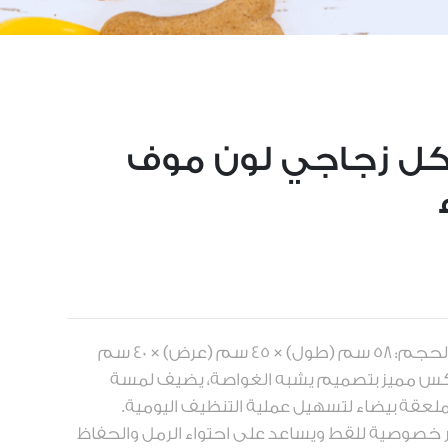
ل زجاجي لون موف
🔸 العلامة التجارية: مدور🔸 الحجم: 58 سم (طول) × 45 سم (عرض) × 40 سم
بوكس مميز بتصميم يشبه الغواصة، يضيف لمسة
ملعقة بيضاء لتسهيل عملية التنظيف اليومية.
 خصوصية للقط ويساعد على احتواء الرمل والحفاظ