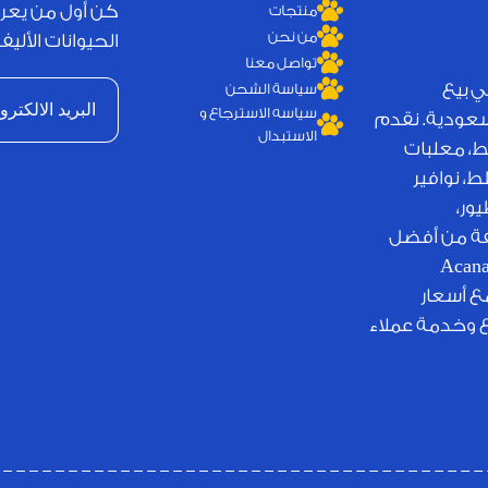
كن أول من يعر
منتجات
من نحن
الحيوانات الأليفة
تواصل معنا
ي بيع
سياسة الشحن
سياسه الاسترجاع و
لسعودية. نقدم
الاستبدال
ط، معلبات
، نوافير
ور،
يفة من أفضل
لامات التجارية العالمية مثل Royal Canin وJosera وAcana
مع أسعار
ع وخدمة عملاء