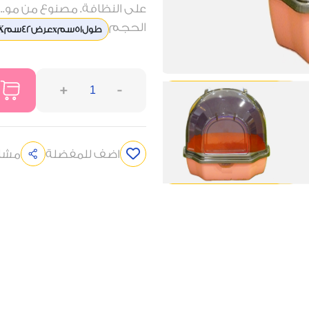
على النظافة. مصنوع من مو...
الحجم
طول51سمxعرض42سمXارتفاع40سم
+
-
اضف للمفضلة
مشار