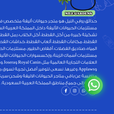
حدائق روابي النيل هو متجر حيوانات أليفة متخصص ف
مستلزمات الحيوانات الأليفة داخل المملكة العربية ا
تشكيلة كبيرة من أكل القطط، أكل الكلاب، رمل القط
القطط، مكافآت القطط، ألعاب القطط، خداشات القطط
المياه، صناديق الفضلات، أقفاص الطيور، مستلزمات الطي
مستلزمات أسماك الزينة، وإكسسوارات الحيوانات الأل
الع
وApplaws وغيرها. نسعى لتوفير أفضل تجربة تسوق 
منافسة عن باقي متاجر الحيوانات الاليفة وشحن سري
متميزة إلى جميع مناطق المملكة العربية السعودية.