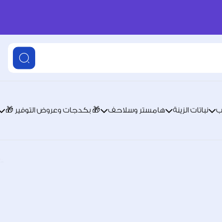
ب
نباتات الزينة
هامستر وسلاحف
🎁 بكدجات وعروض التوفير 🎁