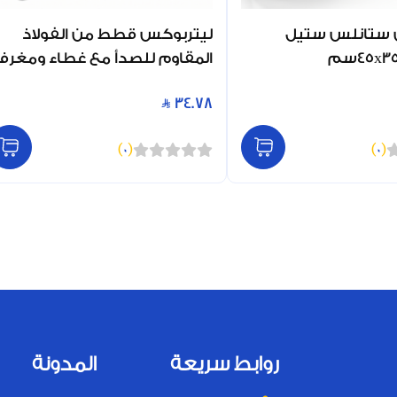
 ستانلس ستيل
ليتربوكس قطط من الفولاذ
المقاوم للصدأ مع غطاء ومغرف
34.78
)
0
(
)
0
(
روابط سريعة
المدونة