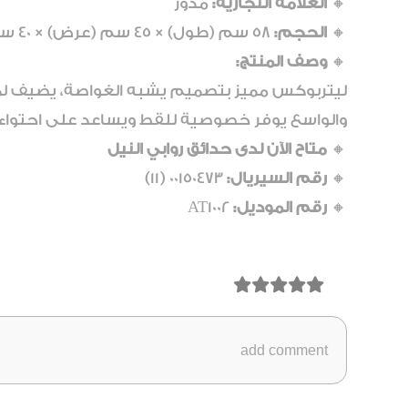
🔸
العلامة التجارية:
مدور
🔸
الحجم:
58 سم (طول) × 45 سم (عرض) × 40 سم (ارتفاع)
🔸
وصف المنتج:
ليتربوكس مميز بتصميم يشبه الغواصة، يضيف لمس
والواسع يوفر خصوصية للقط ويساعد على احتواء 
🔸
متاح الآن لدى حدائق روابي النيل
🔸
رقم السيريال:
00150473 (11)
🔸
رقم الموديل:
AT1002