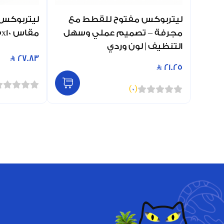
ليتربوكس مفتوح للقطط مع
ليتربوكس
مجرفة – تصميم عملي وسهل
مقاس 45x35x10سم
التنظيف | لون وردي
27.83
21.25
)
0
(