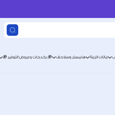
ب
نباتات الزينة
هامستر وسلاحف
🎁 بكدجات وعروض التوفير 🎁