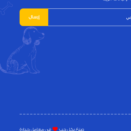
إرسال
صنع بكل حب
فى معامل جدارة