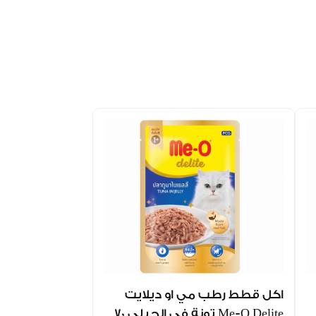
اكل قطط رطب مي او ديلايت
Me-O Delite تونة في الجيلي 70