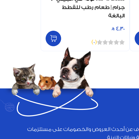
جرام | طعام رطب للقطط
البالغة
4.30
)
0
(
ف عن أحدث العروض والخصومات على مستلزمات
 ونباتات الزينة