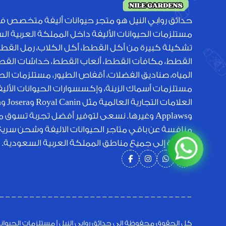
حدائق روابي النيل هو متجر حيوانات أليفة متخصص ف
مستلزمات الحيوانات الأليفة داخل المملكة العربية ا
تشكيلة كبيرة من أكل القطط، أكل الكلاب، رمل القط
القطط، مكافآت القطط، ألعاب القطط، خداشات القطط
المياه، صناديق الفضلات، أقفاص الطيور، مستلزمات الطي
مستلزمات أسماك الزينة، وإكسسوارات الحيوانات الأل
الع
وApplaws وغيرها. نسعى لتوفير أفضل تجربة تسوق 
منافسة عن باقي متاجر الحيوانات الاليفة وشحن سري
متميزة إلى جميع مناطق المملكة العربية السعودية.
كل الحقوق محفوظة الي حدائق روابي النيل | مستلزمات الحيوانات الأ