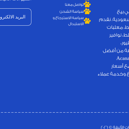
تواصل معنا
ي بيع
سياسة الشحن
سياسه الاسترجاع و
لسعودية. نقدم
الاستبدال
ط، معلبات
، نوافير
ور،
يفة من أفضل
لامات التجارية العالمية مثل Royal Canin وJosera وAcana
مع أسعار
ع وخدمة عملاء
ليفة © 2026