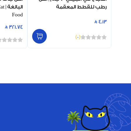
رطب للقطط المعقمة
الب
Food
4.13
321.74
)
0
(