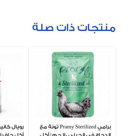
منتجات ذات صلة
برامي Pramy Sterilized تونة مع
الدجاج في الجيلي 70 جم | أكل
أكل جاف ل