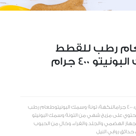
ام رطب للقطط
يتو 400 جرام
العلامة التجارية: Kit Catالوزن: 400 جرامالنكهة: تونة وسمك البونيتوطعام رطب
يحتوي على مزيج شهي من التونة وسمك البونيتو
جهاز الهضمي والجلد والفراء، وخالٍ من الحبوب
 حدائق روابي النيل