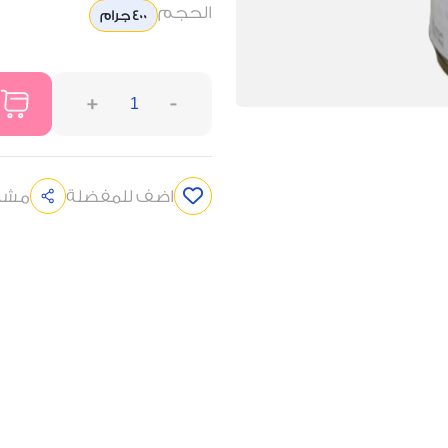
الحجم
400 جرام
+
-
اضف للمفضلة
مشار