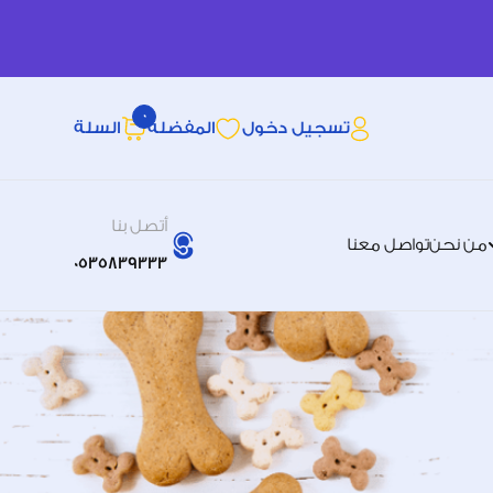
0
تسجيل دخول
المفضله
السلة
أتصل بنا
من نحن
تواصل معنا
0535839333