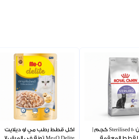
رويال كانين Sterilised 10 كجم |
اكل قطط رطب مي او ديلايت
لقطط المعقمة
Me-O Delite تونة في المرق 70