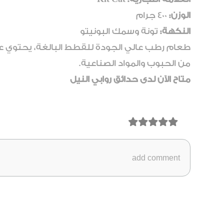
الوزن:
400 جرام
النكهة:
تونة وسمك البونيتو
طعام رطب عالي الجودة للقطط البالغة، يحتوي على
من الحبوب والمواد الصناعية.
متاح الآن لدى حدائق روابي النيل