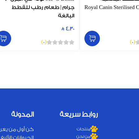
الغة | Royal Canin Sterilised Cat
جرام | طعام رطب للقطط
البالغة
4.30
)
0
(
)
0
(
روابط سريعة
المدونة
كن أول من يعر
منتجات
من نحن
الحيوانات الأليفة