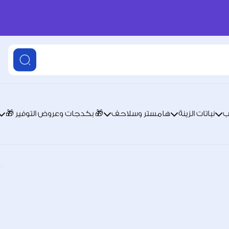
ب
نباتات الزينة
هامستر وسلاحف
🎁 بكدجات وعروض التوفير 🎁