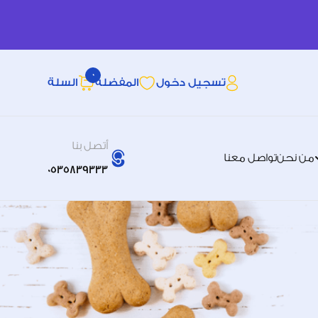
0
تسجيل دخول
المفضله
السلة
أتصل بنا
من نحن
تواصل معنا
0535839333