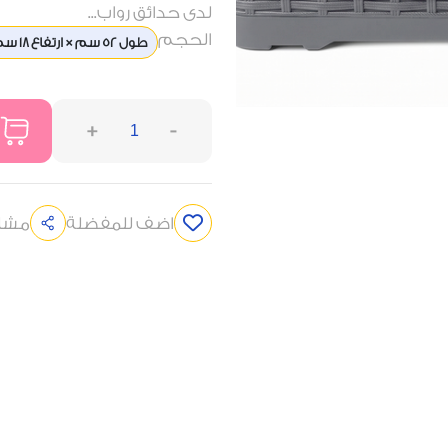
لدى حدائق رواب...
الحجم
طول 52 سم × ارتفاع 18 سم × عرض 20 سم
+
-
اضف للمفضلة
مشار