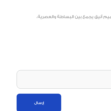
 بلون رصاصي، بطول 52 سم × ارتفاع 18 سم × عرض 20 سم. تصميم أنيق يجمع بين البساطة والعصرية،
إرسال