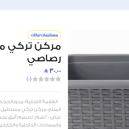
مستلزمات نباتات
مركن تركي م
رصاصي
30.00
)
0
(
عرض 20 سم. تصميم أنيق 
والمساحات الداخلية والخارجية