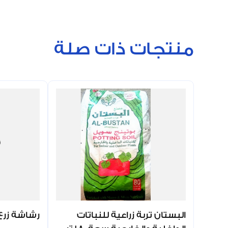
منتجات ذات صلة
البستان تربة زراعية للنباتات
رشاشة زرع لون