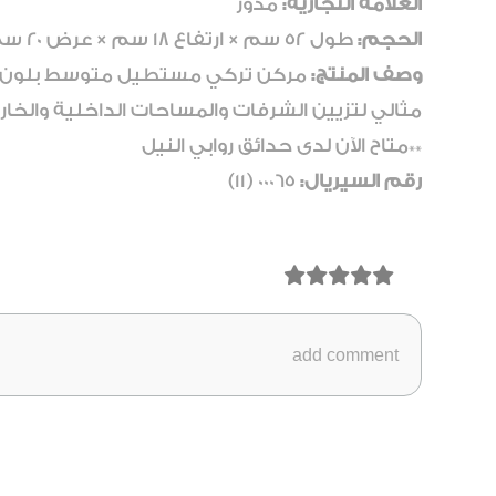
العلامة التجارية:
مدور
الحجم:
طول 52 سم × ارتفاع 18 سم × عرض 20 سم
وصف المنتج:
مثالي لتزيين الشرفات والمساحات الداخلية والخا
**متاح الآن لدى حدائق روابي النيل
رقم السيريال:
00065 (11)