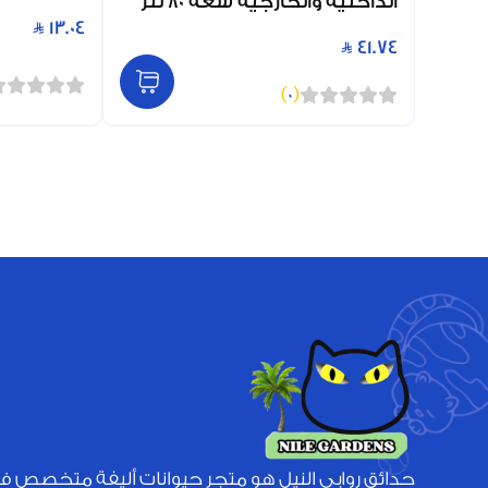
الداخلية والخارجية سعة 80 لتر
13.04
41.74
)
0
(
حدائق روابي النيل هو متجر حيوانات أليفة متخصص ف