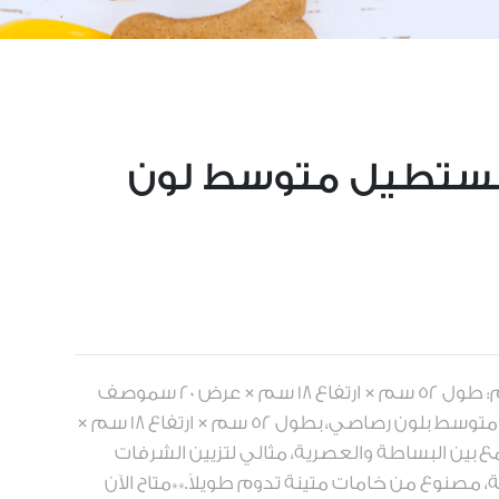
ستطيل متوسط لون
العلامة التجارية: مدورالحجم: طول 52 سم × ارتفاع 18 سم × عرض 20 سموصف
المنتج: مركن تركي مستطيل متوسط بلون رصاصي، بطول 52 سم × ارتفاع 18 سم ×
يجمع بين البساطة والعصرية، مثالي لتزيين الشرفات
، مصنوع من خامات متينة تدوم طويلاً.**متاح الآن