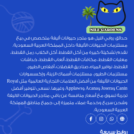
حدائق روابي النيل هو متجر حيوانات أليفة متخصص في بيع
مستلزمات الحيوانات الأليفة داخل المملكة العربية السعودية.
نقدم تشكيلة كبيرة من أكل القطط، أكل الكلاب، رمل القطط،
معلبات القطط، مكافآت القطط، ألعاب القطط، خداشات
القطط، نوافير المياه، صناديق الفضلات، أقفاص الطيور،
مستلزمات الطيور، مستلزمات أسماك الزينة، وإكسسوارات
الحيوانات الأليفة من أفضل العلامات التجارية العالمية مثل Royal
Canin وJosera وAcana وApplaws وغيرها. نسعى لتوفير أفضل
تجربة تسوق مع أسعار منافسة عن باقي متاجر الحيوانات الاليفة
وشحن سريع وخدمة عملاء متميزة إلى جميع مناطق المملكة
العربية السعودية.
روابط سريعة