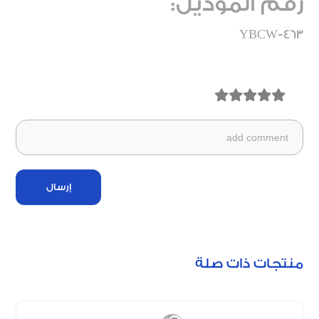
رقم الموديل:
YBCW-463
إرسال
منتجات ذات صلة