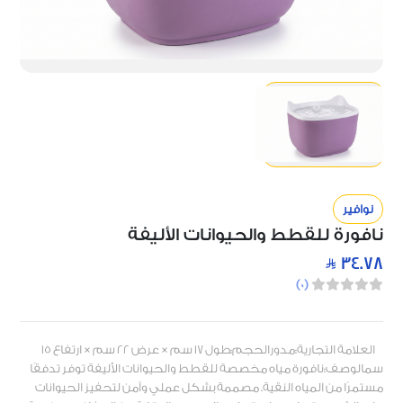
نوافير
نافورة للقطط والحيوانات الأليفة
34.78
)
0
(
العلامة التجارية:مدورالحجم:طول 17 سم × عرض 22 سم × ارتفاع 15
سمالوصف:نافورة مياه مخصصة للقطط والحيوانات الأليفة توفر تدفقًا
مستمرًا من المياه النقية. مصممة بشكل عملي وآمن لتحفيز الحيوانات